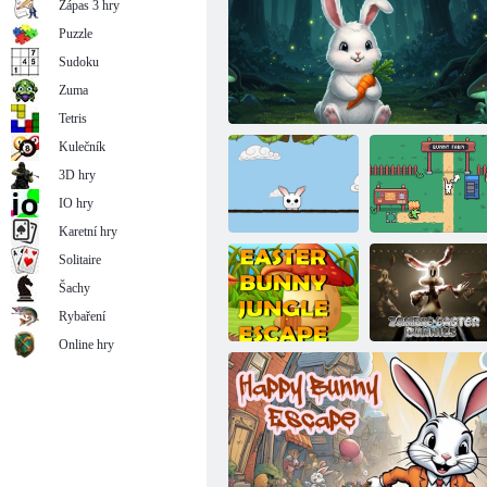
Zápas 3 hry
Puzzle
Sudoku
Zuma
Modrý králík
Tetris
Kulečník
3D hry
IO hry
Karetní hry
Solitaire
Šachy
Králičí skoky
Útěk z bílého nadýchaného zajíce
Farm Banny
Rybaření
Online hry
Velikonoční
králík unikne z
Velikonoční
džungle
králíci-Zombie