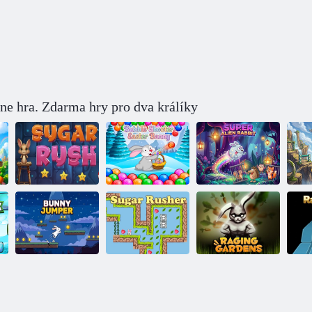
ine hra. Zdarma hry pro dva králíky
Bubble Shooter
Super
velikonoční
mimozemský
Cukrový průlom
zajíček
zajíček
P
Bouřlivé
Skákání zajíčka
Drtič cukru
zahrady
Bu