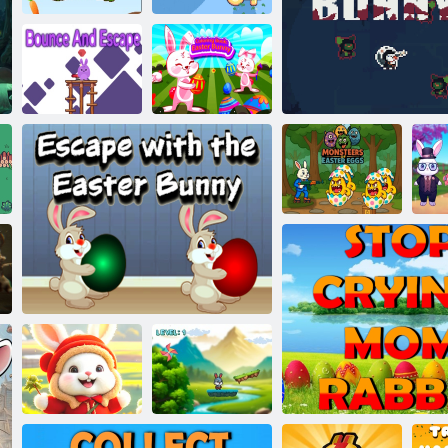
Mrkve horolezec
Ano, Banny!
Zbarvení
velikonoční
Skočit a utíkat
králíka
Monstra
velikonočních
p
vajec
Králičí střela