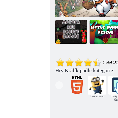
Útěk matky
červeného
Záchrana malého
(Total 10
králíka
Šťastný únik králíka
zajíčka
Hry Králík podle kategorie:
Dovednost
Doty
Ga