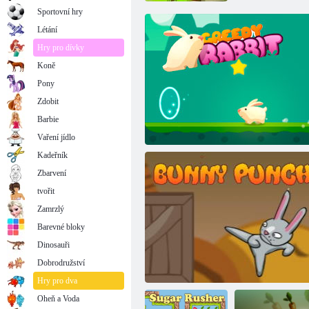
Sportovní hry
Létání
Hry pro dívky
Koně
Pony
Zdobit
Barbie
Vaření jídlo
Kadeřník
Zbarvení
tvořit
Zamrzlý
Barevné bloky
Dinosauři
Dobrodružství
Chamtivý králík
Hry pro dva
Oheň a Voda