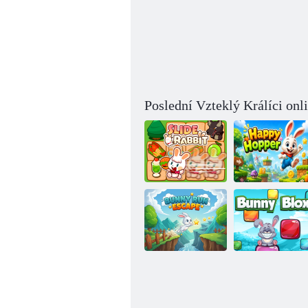
Poslední Vzteklý Králíci onl
Posuvný zajíček
Šťastný králíček
Běžící zajíček:
Útěk
Králičí bloky