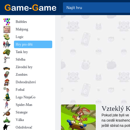
Bubbles
Mahjong
Logic
Hry pro děti
Tank hry
Střelba
Závodní hry
Zombies
Dobrodružství
Fotbal
Lego NinjaGo
Spider-Man
Vzteklý K
Strategie
Pokud jste byli ve
Válka
na cestě krashenok
ještě sbírat na p
Odstřelovač