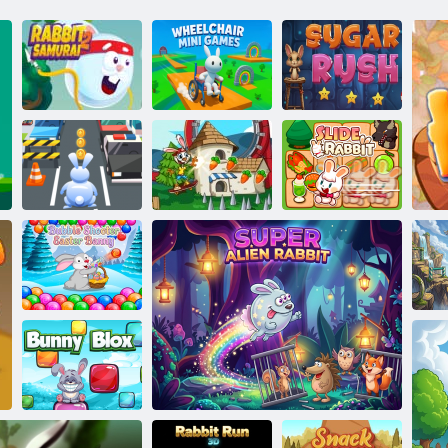
Králík Samurai
Mini-hry pro
2
invalidní vozíky
Cukrový průlom
Obří králík
Skate králík
Posuvný zajíček
Bubble Shooter
velikonoční
zajíček
P