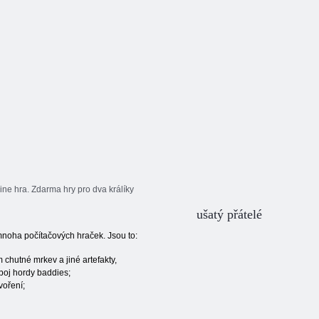
line hra. Zdarma hry pro dva králíky
ušatý přátelé
mnoha počítačových hraček. Jsou to:
m chutné mrkev a jiné artefakty,
 boj hordy baddies;
voření;