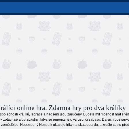
rálíci online hra. Zdarma hry pro dva králíky
 společnosti králíků, legrace a nadšení jsou zaručeny. Budete mít možnost hrát s tě
 zotavit se a být šťastný, když se připojíte této vzrušující zábavu. Dalších pozvanýc
oli zemědělce. Neposedný Nesquik ukazuje triky na skateboardu, a zrušte cestu před