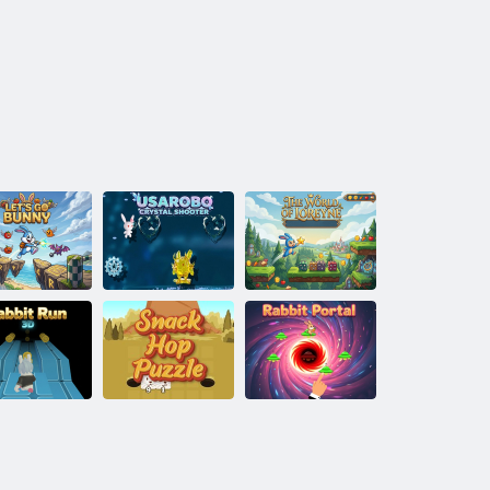
ojďme králík
Crystal Shooter
Lorraine's World
Občerstvení
nny Run 3D
Tour
Králičí portál