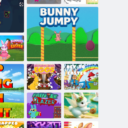
Hádanky pro
děti: loutkový
Kniha zbarvení
králík
Labubu je malá buba
pro děti: Králík
Králíci se
řipravují na
Velikonoce
Skákací vejce
Králičí skoky
Velikonoční klíč