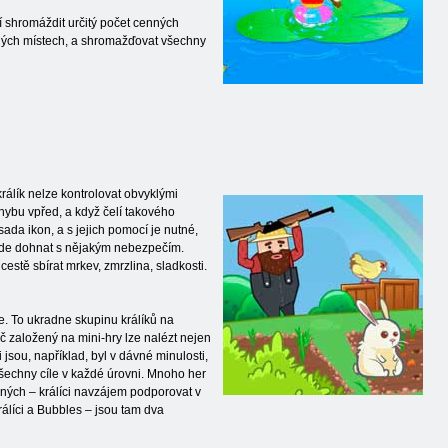
sí shromáždit určitý počet cenných
hlých místech, a shromažďovat všechny
 králík nelze kontrolovat obvyklými
hybu vpřed, a když čelí takového
ada ikon, a s jejich pomocí je nutné,
 bude dohnat s nějakým nebezpečím.
cestě sbírat mrkev, zmrzlina, sladkosti.
je. To ukradne skupinu králíků na
č založený na mini-hry lze nalézt nejen
i jsou, například, byl v dávné minulosti,
 všechny cíle v každé úrovni. Mnoho her
aných – králíci navzájem podporovat v
rálíci a Bubbles – jsou tam dva