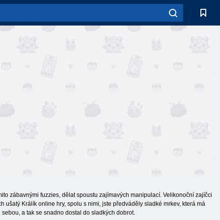
mito zábavnými fuzzies, dělat spoustu zajímavých manipulací. Velikonoční zajíčci
h ušatý Králík online hry, spolu s nimi, jste předváděly sladké mrkev, která má
 sebou, a tak se snadno dostal do sladkých dobrot.