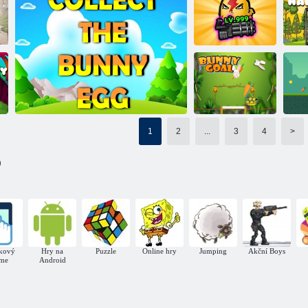
Puzzle: králičí
Cukrová
cestovatel
Útěk s Velikonočním králíkem
kaskáda
Bunny Hero:
Poh
Survival
Přestaň plakat, mam
1
2
...
3
4
>
)
Bunny Gól
Šťa
Sbírejte vajíčka pro zajíčka
kový
Hry na
Puzzle
Online hry
Jumping
Akční Boys
me
Android