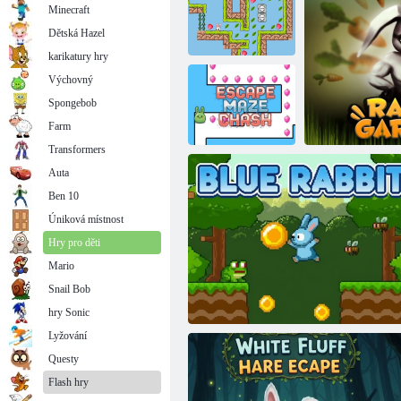
Minecraft
Dětská Hazel
karikatury hry
Výchovný
Spongebob
Drtič cukru
Králičí kop
Farm
Transformers
Auta
Ben 10
Maze Escape
Úniková místnost
Hry pro děti
Mario
Snail Bob
Bouř
hry Sonic
Lyžování
Questy
Flash hry