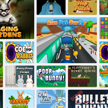
Králičí bloky
Občerstvení
Bunny Run 3D
Super mimozemský zajíček
Tour
livé zahrady
Králík Coe
Fluttershy
Cesta králíka
Chudák králík
Utíkej, miluj surfaře
zachrání králíka
Krá