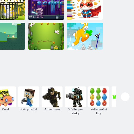
Puzzle:
Umělec Blazer
Andělský králík
ádky o zajíci
Omalovánka:
inka
v pasti
Skate útěk
Super Bunny
stnou sklizeň
Rok králíka
Blázniví zajíčci
Pasáž
Sběr položek
Adventures
Střelba pro
Velikonoční
WebGL
kluky
Hry