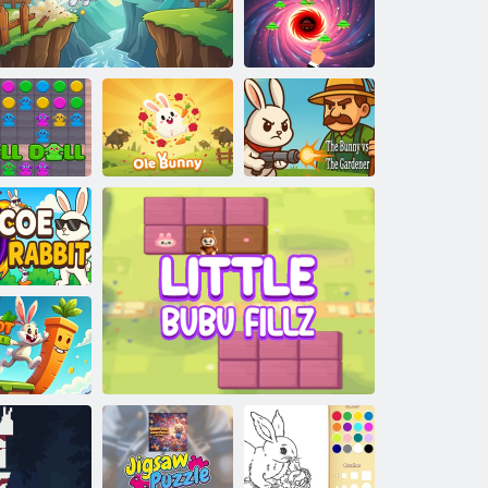
Skákání zajíčka
Králičí portál
Panenka
Králík vs
Panenka
Běžící zajíček: Útěk
Králík Ole
Zahradník
Králík Coe
ličí horolezec