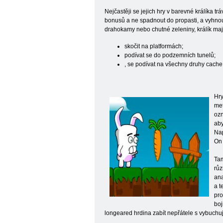
Nejčastěji se jejich hry v barevné králíka t
bonusů a ne spadnout do propasti, a vyhnou
drahokamy nebo chutné zeleniny, králík ma
skočit na platformách;
podívat se do podzemních tunelů;
, se podívat na všechny druhy cache
Hry
met
ozn
aby
Nap
On 
Tam
růz
ana
a t
pro
boj
longeared hrdina zabít nepřátele s vybuchují