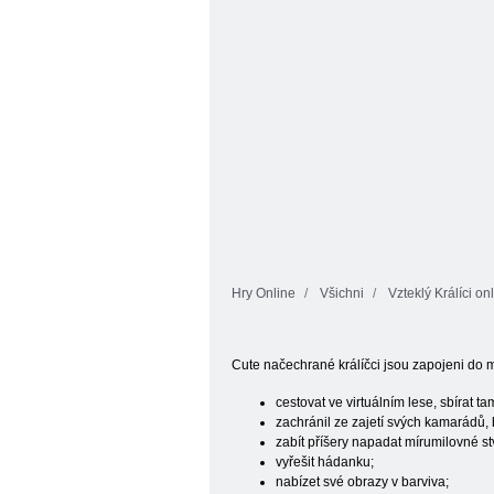
Hry Online
Všichni
Vzteklý Králíci on
Cute načechrané králíčci jsou zapojeni do 
cestovat ve virtuálním lese, sbírat ta
zachránil ze zajetí svých kamarádů,
zabít příšery napadat mírumilovné st
vyřešit hádanku;
nabízet své obrazy v barviva;