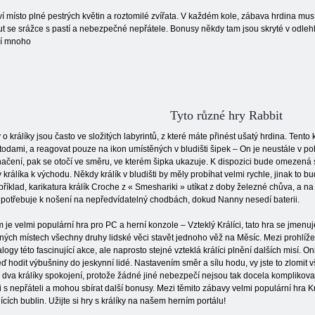
ráví místo plné pestrých květin a roztomilé zvířata. V každém kole, zábava hrdina mu
t se srážce s pastí a nebezpečné nepřátele. Bonusy někdy tam jsou skryté v odle
jí mnoho
Tyto různé hry Rabbit
 o králíky jsou často ve složitých labyrintů, z které máte přinést ušatý hrdina. Tento
odami, a reagovat pouze na ikon umístěných v bludišti šipek – On je neustále v po
ačení, pak se otočí ve směru, ve kterém šipka ukazuje. K dispozici bude omezená s
 králíka k východu. Někdy králík v bludišti by měly probíhat velmi rychle, jinak to
říklad, karikatura králík Croche z « Smeshariki » utíkat z doby železné chůva, a na 
potřebuje k nošení na nepředvídatelný chodbách, dokud Nanny nesedí baterii.
 je velmi populární hra pro PC a herní konzole – Vzteklý Králíci, tato hra se jmenu
ných místech všechny druhy lidské věci stavět jednoho věž na Měsíc. Mezi prohlíže
logy této fascinující akce, ale naprosto stejné vzteklá králíci plnění dalších misí. On
eď hodit výbušniny do jeskynní lidé. Nastavením směr a sílu hodu, vy jste to zlomit
 dva králíky spokojení, protože žádné jiné nebezpečí nejsou tak docela komplikov
i s nepřáteli a mohou sbírat další bonusy. Mezi těmito zábavy velmi populární hra K
cích bublin. Užijte si hry s králíky na našem herním portálu!