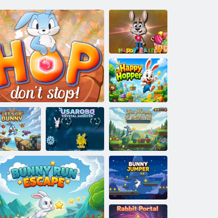
Velikonoční
zajíček: Egg
Hunt
Šťastný králíček
ojďme králík
Run se nezastaví
Crystal Shooter
Lorraine's World