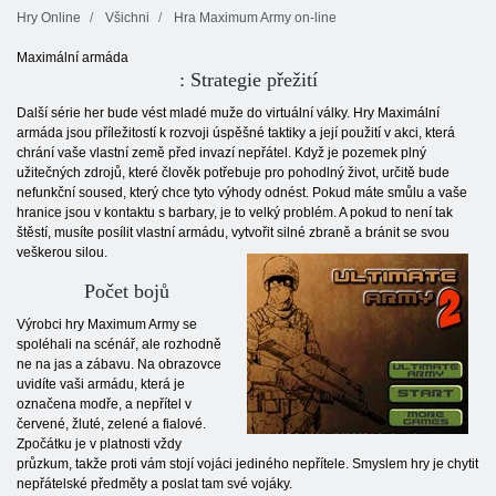
Hry Online
Všichni
Hra Maximum Army on-line
Maximální armáda
: Strategie přežití
Další série her bude vést mladé muže do virtuální války. Hry Maximální
armáda jsou příležitostí k rozvoji úspěšné taktiky a její použití v akci, která
chrání vaše vlastní země před invazí nepřátel. Když je pozemek plný
užitečných zdrojů, které člověk potřebuje pro pohodlný život, určitě bude
nefunkční soused, který chce tyto výhody odnést. Pokud máte smůlu a vaše
hranice jsou v kontaktu s barbary, je to velký problém. A pokud to není tak
štěstí, musíte posílit vlastní armádu, vytvořit silné zbraně a bránit se svou
veškerou silou.
Počet bojů
Výrobci hry Maximum Army se
spoléhali na scénář, ale rozhodně
ne na jas a zábavu. Na obrazovce
uvidíte vaši armádu, která je
označena modře, a nepřítel v
červené, žluté, zelené a fialové.
Zpočátku je v platnosti vždy
průzkum, takže proti vám stojí vojáci jediného nepřítele. Smyslem hry je chytit
nepřátelské předměty a poslat tam své vojáky.