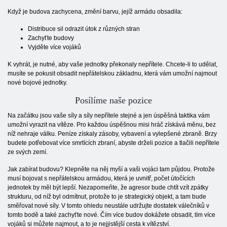
Když je budova zachycena, změní barvu, jejíž armádu obsadila:
Distribuce sil odrazit útok z různých stran
Zachyťte budovy
Vyjděte více vojáků
K vyhrát, je nutné, aby vaše jednotky překonaly nepřítele. Chcete-li to udělat,
musíte se pokusit obsadit nepřátelskou základnu, která vám umožní najmout
nové bojové jednotky.
Posílíme naše pozice
Na začátku jsou vaše síly a síly nepřítele stejné a jen úspěšná taktika vám
umožní vyrazit na vítěze. Pro každou úspěšnou misi hráč získává měnu, bez
níž nehraje válku. Peníze získaly zásoby, vybavení a vylepšené zbraně. Brzy
budete potřebovat více smrtících zbraní, abyste drželi pozice a tlačili nepřítele
ze svých zemí.
Jak zabírat budovu? Klepněte na něj myší a vaši vojáci tam půjdou. Protože
musí bojovat s nepřátelskou armádou, která je uvnitř, počet útočících
jednotek by měl být lepší. Nezapomeňte, že agresor bude chtít vzít zpátky
strukturu, od níž byl odmítnut, protože to je strategický objekt, a tam bude
směřovat nové síly. V tomto ohledu neustále udržujte dostatek válečníků v
tomto bodě a také zachyťte nové. Čím více budov dokážete obsadit, tím více
vojáků si můžete najmout, a to je nejjistější cesta k vítězství.