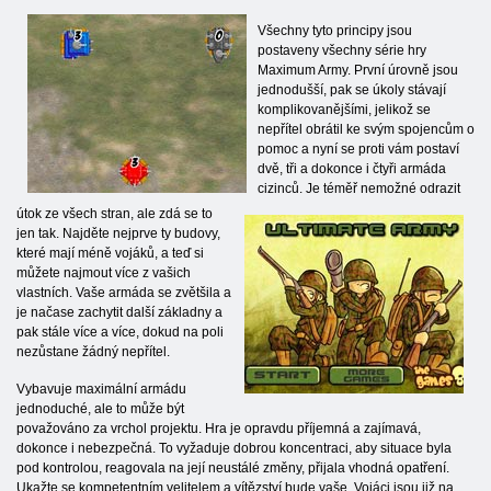
Všechny tyto principy jsou
postaveny všechny série hry
Maximum Army. První úrovně jsou
jednodušší, pak se úkoly stávají
komplikovanějšími, jelikož se
nepřítel obrátil ke svým spojencům o
pomoc a nyní se proti vám postaví
dvě, tři a dokonce i čtyři armáda
cizinců. Je téměř nemožné odrazit
útok ze všech stran, ale zdá se to
jen tak. Najděte nejprve ty budovy,
které mají méně vojáků, a teď si
můžete najmout více z vašich
vlastních. Vaše armáda se zvětšila a
je načase zachytit další základny a
pak stále více a více, dokud na poli
nezůstane žádný nepřítel.
Vybavuje maximální armádu
jednoduché, ale to může být
považováno za vrchol projektu. Hra je opravdu příjemná a zajímavá,
dokonce i nebezpečná. To vyžaduje dobrou koncentraci, aby situace byla
pod kontrolou, reagovala na její neustálé změny, přijala vhodná opatření.
Ukažte se kompetentním velitelem a vítězství bude vaše. Vojáci jsou již na