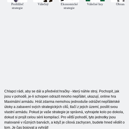
Prohlížeč
Válečný
Ekonomické
Válečné hry
Obrana
strategie
strategie
Chlapci rádi, aby se dál a předvést hračky - který náhle stroj. Pochopit, jak
jsou v pohodě, je-li schopen odrazit mnoho nepřátel, ukazují, online hra
Maximální armádu. Hrát zdarma nemohou jednoduše odrážet nepřátelské
útoky a zabavení svých strategických cílů, tlačí z jejich území, posílit svou
vlastní armádu. Pokud je vaše strategie je správná, vyhrajete kolo po dokola,
dokud si projít celou sérii kompilací. Pro větší pohodlí, tyto jednotky jsou
malované v různých barvách, a když je cílová zachycen, budete hned vědět o
tom. Je čas bojovat a vyhrát!