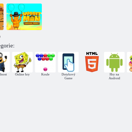
)
gorie:
Nugget Man
Survival Puzzle
dnost
Online hry
Koule
Dotykový
Hry na
Game
Android