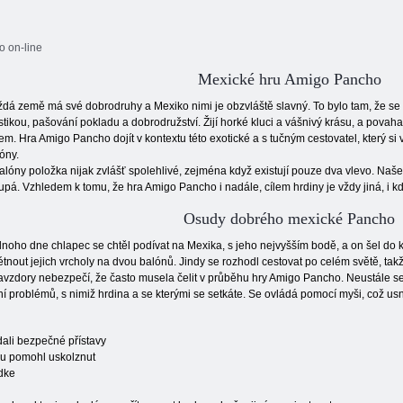
 on-line
Mexické hru Amigo Pancho
dá země má své dobrodruhy a Mexiko nimi je obzvláště slavný. To bylo tam, že se v
tikou, pašování pokladu a dobrodružství. Žijí horké kluci a vášnivý krásu, a povaha
em. Hra Amigo Pancho dojít v kontextu této exotické a s tučným cestovatel, který si 
óny.
alóny položka nijak zvlášť spolehlivé, zejména když existují pouze dva vlevo. Naše 
upá. Vzhledem k tomu, že hra Amigo Pancho i nadále, cílem hrdiny je vždy jiná, i k
Osudy dobrého mexické Pancho
noho dne chlapec se chtěl podívat na Mexika, s jeho nejvyšším bodě, a on šel do 
étnout jejich vrcholy na dvou balónů. Jindy se rozhodl cestovat po celém světě, tak
zdory nebezpečí, že často musela čelit v průběhu hry Amigo Pancho. Neustále se 
šení problémů, s nimiž hrdina a se kterými se setkáte. Se ovládá pomocí myši, což usn
dali bezpečné přístavy
mu pomohl uskolznut
dke