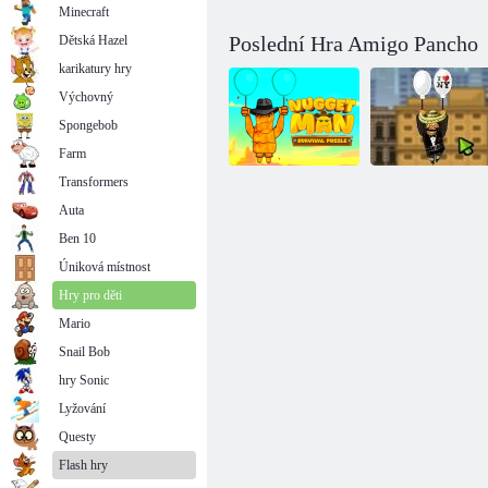
Minecraft
Poslední Hra Amigo Pancho
Dětská Hazel
karikatury hry
Výchovný
Spongebob
Farm
Transformers
Auta
Amigo Pancho
Nugget Man
2: New York
Ben 10
Survival Puzzle
Party
Úniková místnost
Hry pro děti
Mario
Snail Bob
hry Sonic
Lyžování
Questy
Flash hry