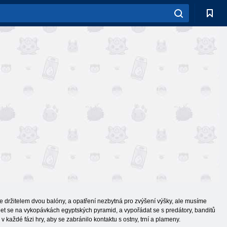
e držitelem dvou balóny, a opatření nezbytná pro zvýšení výšky, ale musíme
ílet se na vykopávkách egyptských pyramid, a vypořádat se s predátory, banditů
každé fázi hry, aby se zabránilo kontaktu s ostny, trní a plameny.