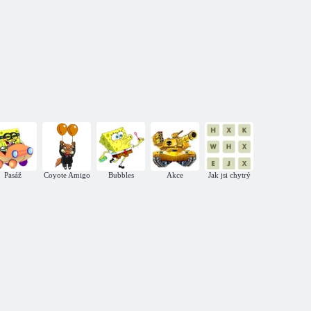
Pasáž
Coyote Amigo
Bubbles
Akce
Jak jsi chytrý