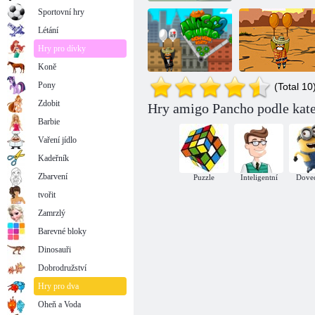
Sportovní hry
Létání
Hry pro dívky
Koně
Pony
(Total 10
Zdobit
Amigo Pancho
Hry amigo Pancho podle kate
2: New York
Barbie
Party
Amigo Pancho 1
Vaření jídlo
Kadeřník
Zbarvení
Puzzle
Inteligentní
Dove
tvořit
Zamrzlý
Barevné bloky
Dinosauři
Dobrodružství
Hry pro dva
Oheň a Voda