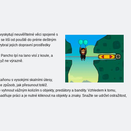
yskytují neuvěřitelné věci spojené s
 se liší od pouště do prérie deštným
vybral jejich dopravní prostředky
Pancho lpí na lano visí z koule, a
dyž ne výrazně.
kaňonu s vysokými skalními útesy,
že způsob, jak přesunout totéž.
vyhnout vážným kolizím s objekty, predátory a bandity. Vzhledem k tomu,
adňuje práci a je nutné kliknout na objekty a znaky. Snažte se udržet ostražitost,