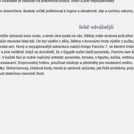
e charakter je odeslán na přítomnost bodce, oheň a jiné nepriyatnostey
 je dokončena. Budete určitě potřebovat k logice a obratností, vtip a rychlou odezv
Ještě odvážnější
že vymazat svou cestu, a tento úkol padá na vás. Někdy máte doslova prát před zt
e mexické létat dál. On byl výstřel z děla, štětiny s kovovými hroty výstřel z pušky,
stat ven. Nový a nejzajímavější adventura nabízí Amigo Pancho 7, ve kterém hrdina 
 a jiné neštěstí. Když se dozvěděl, že v Egyptě našel další pyramidu, Pancho tam š
V každé fázi je nutné najít jiný artefakt: pyramidu, brouka, s figurku, kočka, velblou
zastavení. Doprovodný hrdinu, používat nástroje a předměty pro nastavení směru. 
y. Sbírat bonusy, získávat body, hledá ty správné způsoby, jak řešit problémy, prác
vat statečnou mexické život.