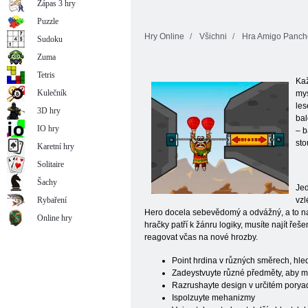
Zápas 3 hry
Puzzle
Hry Online
Všichni
Hra Amigo Pancho
Sudoku
Zuma
Tetris
Kaž
Kulečník
mys
les
3D hry
bal
IO hry
– b
sto
Karetní hry
Solitaire
Šachy
Jed
Rybaření
vzl
Hero docela sebevědomý a odvážný, a to nav
Online hry
hračky patří k žánru logiky, musíte najít ře
reagovat včas na nové hrozby.
Point hrdina v různých směrech, hle
Zadeystvuyte různé předměty, aby 
Razrushayte design v určitém porya
Ispolzuyte mehanizmy