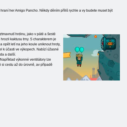
u, hraní her Amigo Pancho. Někdy děním příliš rychle a vy budete muset být
mavnutí hrdinu, jako v páté a šesté
 hrozil kaktusu trny. S charakterem je
opět letí na jeho koule uniknout hroty,
el k účasti ve výkopech. Nabízí úžasné
da a další.
Například výkonné ventilátory lze
i si cestu až do úrovně, av případě