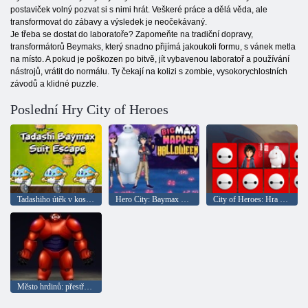
postaviček volný pozvat si s nimi hrát. Veškeré práce a dělá věda, ale
transformovat do zábavy a výsledek je neočekávaný.
Je třeba se dostat do laboratoře? Zapomeňte na tradiční dopravy,
transformátorů Beymaks, který snadno přijímá jakoukoli formu, s vánek metla
na místo. A pokud je poškozen po bitvě, jít vybavenou laboratoř a používání
nástrojů, vrátit do normálu. Ty čekají na kolizi s zombie, vysokorychlostních
závodů a klidné puzzle.
Poslední Hry City of Heroes
Tadashiho útěk v kostýmu Baymax
Hero City: Baymax Veselý Halloween
City of Heroes: Hra pamatovat
Město hrdinů: přestřelka