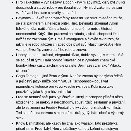
Hiro Takachiho – vynalézavý a podnikavý mladý muž, který byl v ulici
doupatech a stavět roboty pro ilegální boj. Nyní byl žákem prestižní
vzdělávací instituce a skvělý kamarád.
Beymaks – Lékaři robot vytvořený Tadashi. Po smrti mladého muže,
se stal partnerem a nejlepší přítel, Hiro. Beymaks zkoumat výkon
lidského těla, najít příčinu a léčit onemocnění z nejsložitějších
onemocnění. Když Hiro pracoval na robota, získal schopnost létat,
než často zachránil tým. Umělá inteligence a člověk tak blízko, že
jakmile je robot uložen chlapec obětoval svůj vlastní život. Ale Hiro
vzal přeživší čip znovu dalšího robota znovu.
Honey Lemon – krásná, elegantní dívka, dobře vyznají v chemii. Stát
se součástí týmu Hani pomocí klávesnice k vytvoření chemické
bomby, která často zachraňuje přátele. Její název zní jako "Miláčku
citronu."
Gogo Tomago – jiná žena v týmu. Není to zrovna být nazýván řečník,
a její ostrý jazyk může posmívat. Její schopnost – používat
magnetické kotouče pro vývoj vysoké rychlosti. Kola jsou také
používány jako štíty a házení disků.
Fred se nemusí zdát jako typ člověka, který je schopen přinést něco
užitečného. Je měkký a nerozhodný, spustí "žijící reklamu" a přivítání,
ale to se změní na Freddy Fredzillu díky výborné znalosti komiksů.
Teď se mění na netvora s monstrózní drápy, dýchání ohně a výborný
skok.
Know Dzhinzhder, ale každý ho zná jako wasabi. Tato přezdívka
přišel s ním Fred, když Nou znečištěný kalhoty koření se stejným