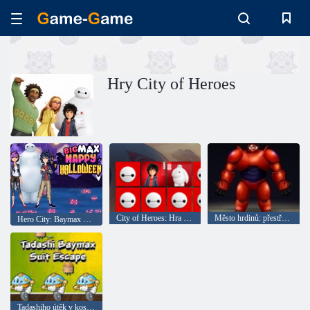
Hry City of Heroes
City of Heroes: Hra pamatovat
Město hrdinů: přestřelka
Hero City: Baymax Veselý Halloween
Tadashiho útěk v kostýmu Baymax