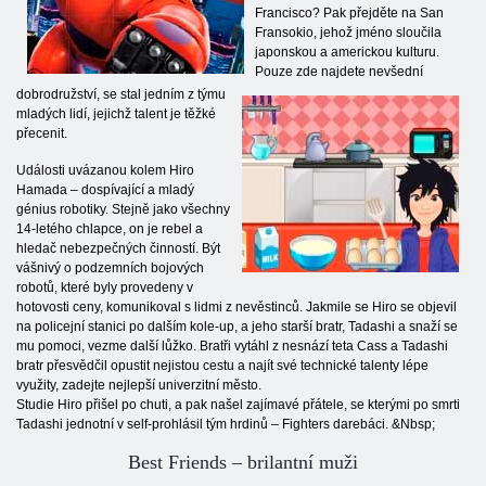
Francisco? Pak přejděte na San
Fransokio, jehož jméno sloučila
japonskou a americkou kulturu.
Pouze zde najdete nevšední
dobrodružství, se stal jedním z týmu
mladých lidí, jejichž talent je těžké
přecenit.
Události uvázanou kolem Hiro
Hamada – dospívající a mladý
génius robotiky. Stejně jako všechny
14-letého chlapce, on je rebel a
hledač nebezpečných činností. Být
vášnivý o podzemních bojových
robotů, které byly provedeny v
hotovosti ceny, komunikoval s lidmi z nevěstinců. Jakmile se Hiro se objevil
na policejní stanici po dalším kole-up, a jeho starší bratr, Tadashi a snaží se
mu pomoci, vezme další lůžko. Bratři vytáhl z nesnází teta Cass a Tadashi
bratr přesvědčil opustit nejistou cestu a najít své technické talenty lépe
využity, zadejte nejlepší univerzitní město.
Studie Hiro přišel po chuti, a pak našel zajímavé přátele, se kterými po smrti
Tadashi jednotní v self-prohlásil tým hrdinů – Fighters darebáci. &Nbsp;
Best Friends – brilantní muži