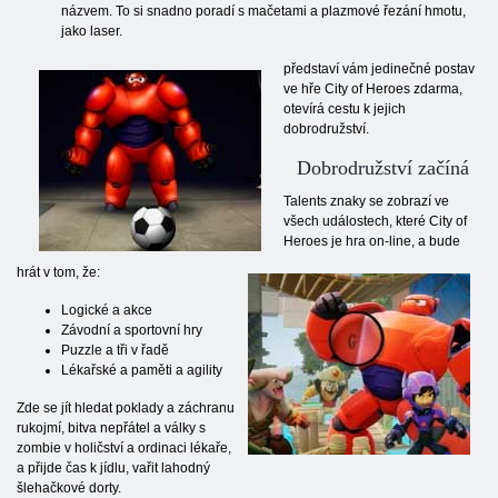
názvem. To si snadno poradí s mačetami a plazmové řezání hmotu,
jako laser.
představí vám jedinečné postav
ve hře City of Heroes zdarma,
otevírá cestu k jejich
dobrodružství.
Dobrodružství začíná
Talents znaky se zobrazí ve
všech událostech, které City of
Heroes je hra on-line, a bude
hrát v tom, že:
Logické a akce
Závodní a sportovní hry
Puzzle a tři v řadě
Lékařské a paměti a agility
Zde se jít hledat poklady a záchranu
rukojmí, bitva nepřátel a války s
zombie v holičství a ordinaci lékaře,
a přijde čas k jídlu, vařit lahodný
šlehačkové dorty.