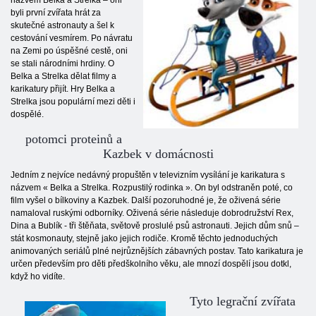
názvem Belka a Strelka – oni
byli první zvířata hrát za
skutečné astronauty a šel k
cestování vesmírem. Po návratu
na Zemi po úspěšné cestě, oni
se stali národními hrdiny. O
Belka a Strelka dělat filmy a
karikatury přijít. Hry Belka a
Strelka jsou populární mezi děti i
dospělé.
potomci proteinů a
Kazbek v domácnosti
Jedním z nejvíce nedávný propuštěn v televizním vysílání je karikatura s
názvem « Belka a Strelka. Rozpustilý rodinka ». On byl odstraněn poté, co
film vyšel o bílkoviny a Kazbek. Další pozoruhodné je, že oživená série
namaloval ruskými odborníky. Oživená série následuje dobrodružství Rex,
Dina a Bublík - tři štěňata, světově proslulé psů astronauti. Jejich dům snů –
stát kosmonauty, stejně jako jejich rodiče. Kromě těchto jednoduchých
animovaných seriálů plné nejrůznějších zábavných postav. Tato karikatura je
určen především pro děti předškolního věku, ale mnozí dospělí jsou dotkl,
když ho vidíte.
Tyto legrační zvířata