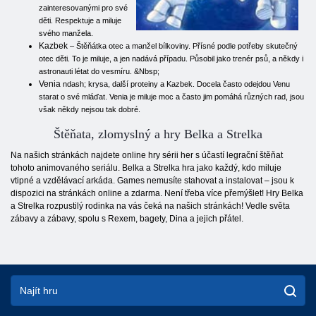
zainteresovanými pro své
děti. Respektuje a miluje
svého manžela.
Kazbek
– Štěňátka otec a manžel bílkoviny. Přísné podle potřeby skutečný
otec děti. To je miluje, a jen nadává případu. Působil jako trenér psů, a někdy i
astronauti létat do vesmíru. &Nbsp;
Venia
ndash; krysa, další proteiny a Kazbek. Docela často odejdou Venu
starat o své mláďat. Venia je miluje moc a často jim pomáhá různých rad, jsou
však někdy nejsou tak dobré.
Štěňata, zlomyslný a hry Belka a Strelka
Na našich stránkách najdete online hry sérii her s účastí legrační štěňat
tohoto animovaného seriálu. Belka a Strelka hra jako každý, kdo miluje
vtipné a vzdělávací arkáda. Games nemusíte stahovat a instalovat – jsou k
dispozici na stránkách online a zdarma. Není třeba více přemýšlet! Hry Belka
a Strelka rozpustilý rodinka na vás čeká na našich stránkách! Vedle světa
zábavy a zábavy, spolu s Rexem, bagety, Dina a jejich přátel.