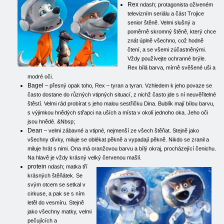
Rex
ndash; protagonista oživeném
televizním seriálu a část Trojice
senior štěně. Velmi slušný a
poměrně skromný štěně, který chce
znát úplně všechno, což hodně
čtení, a se všemi zúčastněnými.
Vždy používejte ochranné brýle.
Rex bílá barva, mírně svěšené uši a
modré oči.
Bagel
– přesný opak toho, Rex – tyran a tyran. Vzhledem k jeho povaze se
často dostane do různých vtipných situací, z nichž často jde s ní neuvěřitelné
štěstí. Velmi rád probírat s jeho malou sestřičku Dina. Bublík mají bílou barvu,
s výjimkou hnědých střapci na uších a místa v okolí jednoho oka. Jeho oči
jsou hnědé. &Nbsp;
Dean
– velmi zábavné a vtipné, nejmenší ze všech štěňat. Stejně jako
všechny dívky, miluje se oblékat pěkně a vypadají pěkně. Nikdo se zranil a
miluje hrát s nimi. Ona má oranžovou barvu a bílý okraj, procházející čenichu.
Na hlavě je vždy krásný velký červenou mašlí.
protein
ndash; matka tří
krásných štěňátek. Se
svým otcem se setkal v
cirkuse, a pak se s ním
letěl do vesmíru. Stejně
jako všechny matky, velmi
pečujících a