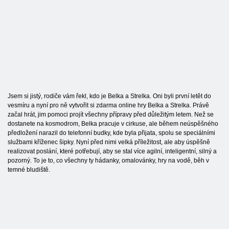
Jsem si jistý, rodiče vám řekl, kdo je Belka a Strelka. Oni byli první letět do
vesmíru a nyní pro ně vytvořit si zdarma online hry Belka a Strelka. Právě
začal hrát, jim pomoci projít všechny přípravy před důležitým letem. Než se
dostanete na kosmodrom, Belka pracuje v cirkuse, ale během neúspěšného
předložení narazil do telefonní budky, kde byla přijata, spolu se speciálními
službami kříženec šipky. Nyní před nimi velká příležitost, ale aby úspěšně
realizovat poslání, které potřebují, aby se stal více agilní, inteligentní, silný a
pozorný. To je to, co všechny ty hádanky, omalovánky, hry na vodě, běh v
temné bludiště.