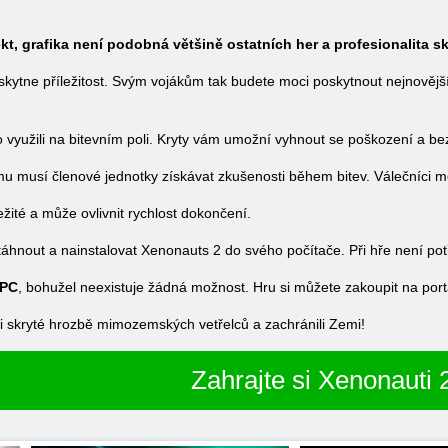
t, grafika není podobná většině ostatních her a profesionalita sk
skytne příležitost. Svým vojákům tak budete moci poskytnout nejnovější
 využili na bitevním poli. Kryty vám umožní vyhnout se poškození a bez
mu musí členové jednotky získávat zkušenosti během bitev. Válečníci m
ežité a může ovlivnit rychlost dokončení.
táhnout a nainstalovat Xenonauts 2 do svého počítače. Při hře není pot
 PC
, bohužel neexistuje žádná možnost. Hru si můžete zakoupit na por
li skryté hrozbě mimozemských vetřelců a zachránili Zemi!
Zahrajte si Xenonauti 