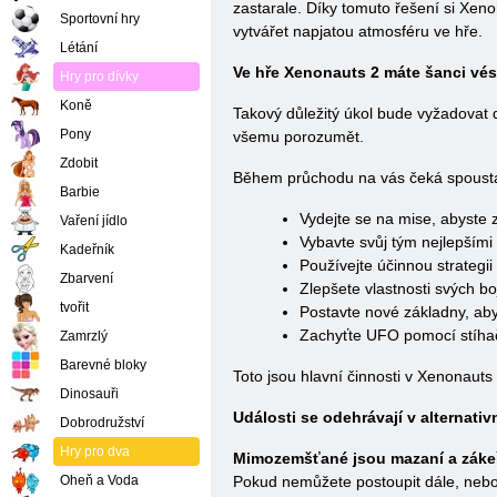
zastarale. Díky tomuto řešení si Xen
Sportovní hry
vytvářet napjatou atmosféru ve hře.
Létání
Ve hře Xenonauts 2 máte šanci vés
Hry pro dívky
Koně
Takový důležitý úkol bude vyžadovat d
Pony
všemu porozumět.
Zdobit
Během průchodu na vás čeká spoust
Barbie
Vydejte se na mise, abyste 
Vaření jídlo
Vybavte svůj tým nejlepšími
Kadeřník
Používejte účinnou strategi
Zbarvení
Zlepšete vlastnosti svých bo
tvořit
Postavte nové základny, ab
Zachyťte UFO pomocí stíha
Zamrzlý
Barevné bloky
Toto jsou hlavní činnosti v Xenonauts
Dinosauři
Události se odehrávají v alternativ
Dobrodružství
Hry pro dva
Mimozemšťané jsou mazaní a zákeř
Oheň a Voda
Pokud nemůžete postoupit dále, neboj