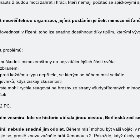
onauts 2 budou moci zahrát i hráči, kteří nemají počítač se špičkovými
t neuvěřitelnou organizaci, jejímž posláním je čelit mimozemšťan
ovednosti v řízení; toho lze snadno dosáhnout díky tipům, kterými vývo
a problémů:
zneškodnili mimozemšťany do nejvzdálenějších částí světa
 zbraněmi
i proti každému typu nepřítele, se kterým se během misí setkáte
jovníků, když získají zkušenosti
yste mohli rychle reagovat na hrozby ze strany všudypřítomných mim
ček
 2 PC.
ním vesmíru, kde se historie ubírala jinou cestou, Berlínská zeď se
ní, nebude snadné jim odolat.
Během misí mohou být vaši vojáci v
te se, prostě znovu začněte hrát Xenonauts 2. Pokaždé, když úkoly sp