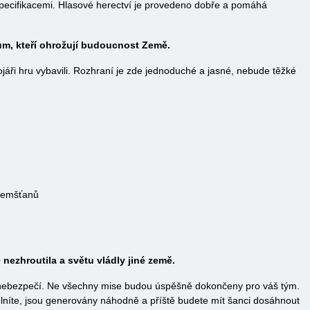
 specifikacemi. Hlasové herectví je provedeno dobře a pomáhá
ům, kteří ohrožují budoucnost Země.
jáři hru vybavili. Rozhraní je zde jednoduché a jasné, nebude těžké
ozemšťanů
 nezhroutila a světu vládly jiné země.
 nebezpečí. Ne všechny mise budou úspěšně dokončeny pro váš tým.
lníte, jsou generovány náhodně a příště budete mít šanci dosáhnout