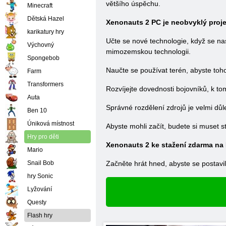
většího úspěchu.
Minecraft
Dětská Hazel
Xenonauts 2 PC je neobvyklý projek
karikatury hry
Učte se nové technologie, když se na
Výchovný
mimozemskou technologii.
Spongebob
Naučte se používat terén, abyste toho
Farm
Transformers
Rozvíjejte dovednosti bojovníků, k to
Auta
Správné rozdělení zdrojů je velmi důl
Ben 10
Úniková místnost
Abyste mohli začít, budete si muset s
Hry pro děti
Xenonauts 2 ke stažení zdarma na
Mario
Snail Bob
Začněte hrát hned, abyste se postavi
hry Sonic
Lyžování
Questy
Flash hry