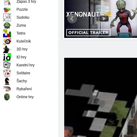
Zápas 3 hry
Puzzle
Sudoku
Zuma
Tetris
Kulečník
3D hry
IO hry
Karetní hry
Solitaire
Šachy
Rybaření
Online hry