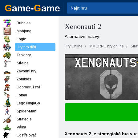
Bubbles
Xenonauti 2
Mahjong
Alternativní názvy:
Logic
Hry Online
MMORPG hry online
Stra
Hry pro děti
Tank hry
Střelba
Závodní hry
Zombies
Dobrodružství
Fotbal
Lego NinjaGo
Spider-Man
Strategie
Válka
Xenonauts 2 je strategická hra v r
Odstřelovač