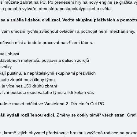
 si můžete zahrát na PC. Po přenesení hry na nový engine se grafika výr
ý a pomáhá vytvářet atmosféru postapokalyptického světa.
 a zničila lidskou civilizaci. Veďte skupinu přeživších a pomozte
teré vám umožní rychle zvládnout ovládání a pochopit herní mechanismy.
čných misí a budete pracovat na zřízení tábora:
ali oblast
 stavebních materiálů, potravin a dalších zdrojů
ovníky
vají pustinu, a nepřátelskými skupinami přeživších
hcete zlepšit mezi členy týmu
e je více než 150 druhů zbraní
ovlivní budoucí osud vašeho týmu a lidí kolem vás
budete muset udělat ve Wasteland 2: Director's Cut PC.
áři vydali rozšířenou edici.
Změny se dotkly téměř všech stran. Grafika
 kromě jejích obyvatel představuje hrozbu i zvýšená radiace na pozadí