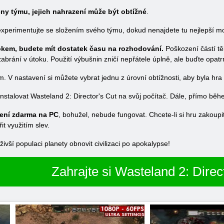
leny týmu, jejich nahrazení může být obtížné
.
 experimentujte se složením svého týmu, dokud nenajdete tu nejlepší m
rokem, budete mít dostatek času na rozhodování.
Poškození částí těl
ání v útoku. Použití výbušnin zničí nepřátele úplně, ale buďte opatrní
. V nastavení si můžete vybrat jednu z úrovní obtížnosti, aby byla hr
nstalovat Wasteland 2: Director's Cut na svůj počítač. Dále, přímo běh
žení zdarma na PC
, bohužel, nebude fungovat. Chcete-li si hru zakoupit
 využitím slev.
vší populaci planety obnovit civilizaci po apokalypse!
Zahrajte si Wasteland 2: Direc