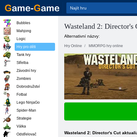
Bubbles
Wasteland 2: Director's 
Mahjong
Alternativní názvy:
Logic
Hry Online
MMORPG hry online
Hry pro děti
Tank hry
Střelba
Závodní hry
Zombies
Dobrodružství
Fotbal
Lego NinjaGo
Spider-Man
Strategie
Válka
Wasteland 2: Director's Cut aktuali
Odstřelovač