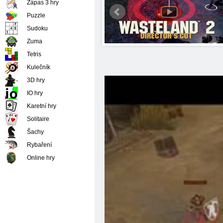
Zápas 3 hry
Puzzle
Sudoku
Zuma
Tetris
Kulečník
3D hry
IO hry
Karetní hry
Solitaire
Šachy
Rybaření
Online hry