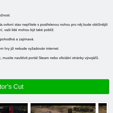
ožnost.
a ovlivní stav nepřítele s postřelenou nohou pro něj bude obtížnější
, vaši lidé mohou být také poblíž.
a pohodlná a zajímavá.
em hry již nebude vyžadován internet.
, musíte navštívit portál Steam nebo oficiální stránky vývojářů.
tor's Cut