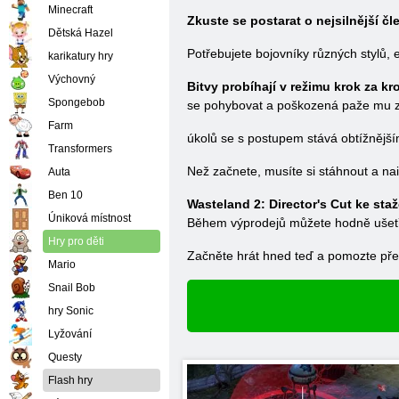
Minecraft
Zkuste se postarat o nejsilnější č
Dětská Hazel
Potřebujete bojovníky různých stylů,
karikatury hry
Výchovný
Bitvy probíhají v režimu krok za k
Spongebob
se pohybovat a poškozená paže mu zabr
Farm
úkolů se s postupem stává obtížnějším
Transformers
Než začnete, musíte si stáhnout a nai
Auta
Ben 10
Wasteland 2: Director's Cut ke sta
Úniková místnost
Během výprodejů můžete hodně ušetřit
Hry pro děti
Začněte hrát hned teď a pomozte přeži
Mario
Snail Bob
hry Sonic
Lyžování
Questy
Flash hry