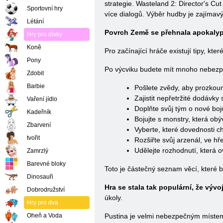
strategie. Wasteland 2: Director's Cut
Sportovní hry
více dialogů. Výběr hudby je zajímav
Létání
Povrch Země se přehnala apokalypsa
Hry pro dívky
Koně
Pro začínající hráče existují tipy, k
Pony
Po výcviku budete mít mnoho nebezpe
Zdobit
Barbie
Pošlete zvědy, aby prozkoum
Zajistit nepřetržité dodávky
Vaření jídlo
Doplňte svůj tým o nové boj
Kadeřník
Bojujte s monstry, která obý
Zbarvení
Vyberte, které dovednosti c
tvořit
Rozšiřte svůj arzenál, ve hř
Udělejte rozhodnutí, která 
Zamrzlý
Barevné bloky
Toto je částečný seznam věcí, které 
Dinosauři
Hra se stala tak populární, že vývoj
Dobrodružství
úkoly.
Hry pro dva
Oheň a Voda
Pustina je velmi nebezpečným místem,