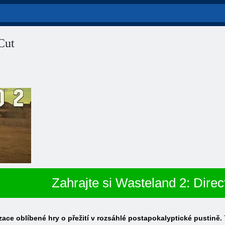
Cut
Zahrajte si Wasteland 2: Direc
zace oblíbené hry o přežití v rozsáhlé postapokalyptické pustině.