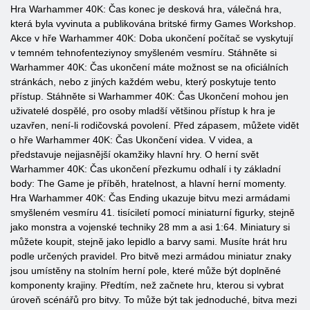
Hra Warhammer 40K: Čas konec je desková hra, válečná hra,
která byla vyvinuta a publikována britské firmy Games Workshop.
Akce v hře Warhammer 40K: Doba ukončení počítač se vyskytují
v temném tehnofenteziynoy smyšleném vesmíru. Stáhněte si
Warhammer 40K: Čas ukončení máte možnost se na oficiálních
stránkách, nebo z jiných každém webu, který poskytuje tento
přístup. Stáhněte si Warhammer 40K: Čas Ukončení mohou jen
uživatelé dospělé, pro osoby mladší většinou přístup k hra je
uzavřen, není-li rodičovská povolení. Před zápasem, můžete vidět
o hře Warhammer 40K: Čas Ukončení videa. V videa, a
představuje nejjasnější okamžiky hlavní hry. O herní svět
Warhammer 40K: Čas ukončení přezkumu odhalí i ty základní
body: The Game je příběh, hratelnost, a hlavní herní momenty.
Hra Warhammer 40K: Čas Ending ukazuje bitvu mezi armádami
smyšleném vesmíru 41. tisíciletí pomocí miniaturní figurky, stejně
jako monstra a vojenské techniky 28 mm a asi 1:64. Miniatury si
můžete koupit, stejně jako lepidlo a barvy sami. Musíte hrát hru
podle určených pravidel. Pro bitvě mezi armádou miniatur znaky
jsou umístěny na stolním herní pole, které může být doplněné
komponenty krajiny. Předtím, než začnete hru, kterou si vybrat
úroveň scénářů pro bitvy. To může být tak jednoduché, bitva mezi