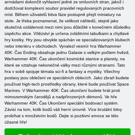
armádami dokončit vyhlazení jedné ze smluvních stran, jakož i
dodržovat komplexní soubor pravidel regulovaných pracovních
míst. Během uživatelů bitva fáze postupně přejít miniatury na
stole. Je třeba poznamenat, že velikost náhledů, stejně jako
skutečná vzdálenost mezi nimi jsou důležité v konečném důsledku
úspěchu akce. Vítězství je určena zvláštními tabulkami a chytlavé
hry kostky. Hry jsou obvykle spáchán ve specializovaných klubech
nebo interiéru v obchodech. Vynalezl vesmír hra Warhammer
40K: Čas Ending obsahuje jednu Galaxie s velkým počtem hvězd,
Warhammer 40K: Čas ukončení kosmické stanice a planety, na
které se vztahuje nekonečné války mezi různými stranami. Tato
hra v sobě spojuje témata sci-fi a fantasy a mystiky. Všechny
postavy jsou oblečeni ve speciálních oblecích. Jako zbraň budete
používat high-tech prostředky obrany, které bude používat Space
Marines. V Warhammer 40K: Čas ukončení budete hrát proti
mimozemským čarodějů a nadpřirozených démonů. Ve hře
Warhammer 40K: Čas Ukončení speciální bodovací systém.
Závisí na tom, kolik bodů váš herní úrovně. Více brutální bitvy
probíhat s množstvím bodů. Dejte si pozitivní emoce se této
úžasné hře!