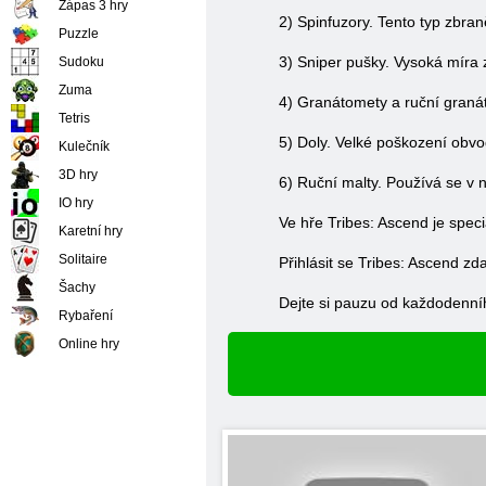
Zápas 3 hry
2) Spinfuzory. Tento typ zbran
Puzzle
3) Sniper pušky. Vysoká míra 
Sudoku
Zuma
4) Granátomety a ruční granát
Tetris
5) Doly. Velké poškození obvo
Kulečník
3D hry
6) Ruční malty. Používá se v 
IO hry
Ve hře Tribes: Ascend je speci
Karetní hry
Solitaire
Přihlásit se Tribes: Ascend zd
Šachy
Dejte si pauzu od každodenníh
Rybaření
Online hry