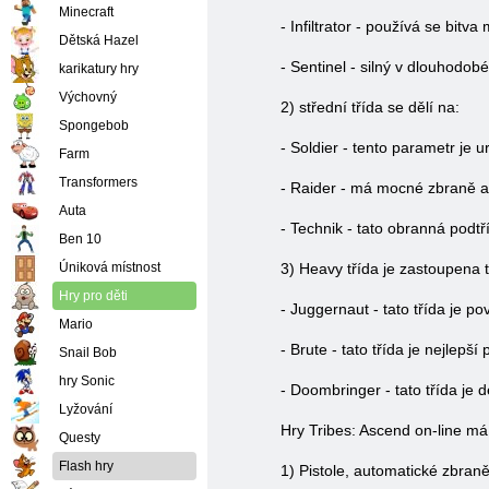
Minecraft
- Infiltrator - používá se bitv
Dětská Hazel
- Sentinel - silný v dlouhodob
karikatury hry
Výchovný
2) střední třída se dělí na:
Spongebob
- Soldier - tento parametr je 
Farm
Transformers
- Raider - má mocné zbraně a 
Auta
- Technik - tato obranná podt
Ben 10
Úniková místnost
3) Heavy třída je zastoupena 
Hry pro děti
- Juggernaut - tato třída je p
Mario
- Brute - tato třída je nejlepš
Snail Bob
hry Sonic
- Doombringer - tato třída je 
Lyžování
Hry Tribes: Ascend on-line má
Questy
Flash hry
1) Pistole, automatické zbraně