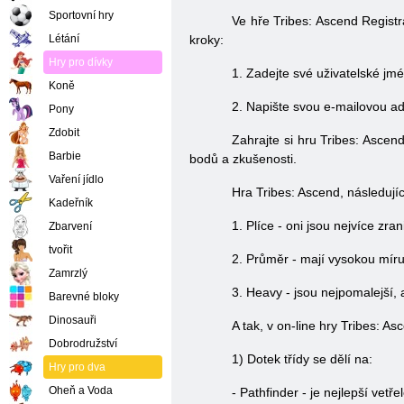
Sportovní hry
Ve hře Tribes: Ascend Registr
Létání
kroky:
Hry pro dívky
1. Zadejte své uživatelské jm
Koně
2. Napište svou e-mailovou a
Pony
Zdobit
Zahrajte si hru Tribes: Ascend
Barbie
bodů a zkušenosti.
Vaření jídlo
Hra Tribes: Ascend, následující
Kadeřník
1. Plíce - oni jsou nejvíce zra
Zbarvení
tvořit
2. Průměr - mají vysokou míru 
Zamrzlý
3. Heavy - jsou nejpomalejší,
Barevné bloky
Dinosauři
A tak, v on-line hry Tribes: As
Dobrodružství
1) Dotek třídy se dělí na:
Hry pro dva
Oheň a Voda
- Pathfinder - je nejlepší vetř