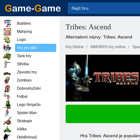
Bubbles
Tribes: Ascend
Mahjong
Alternativní názvy: Tribes: Ascend
Logic
Hry Online
MMORPG hry online
Spa
Hry pro děti
Tank hry
Střelba
Závodní hry
Zombies
Dobrodružství
Fotbal
Lego NinjaGo
Spider-Man
Strategie
Válka
Hra Tribes: Ascend je populárn
Odstřelovač