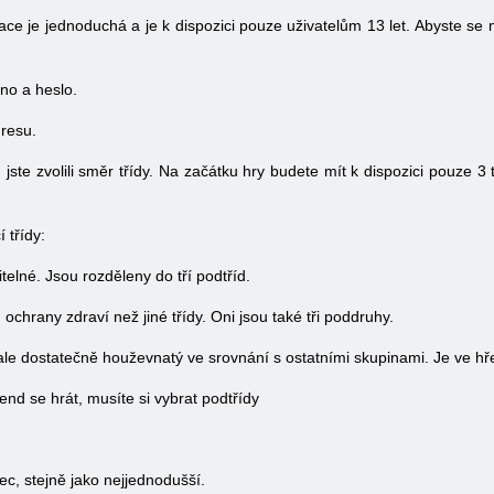
ace je jednoduchá a je k dispozici pouze uživatelům 13 let. Abyste se m
éno a heslo.
dresu.
 jste zvolili směr třídy. Na začátku hry budete mít k dispozici pouze 3 
 třídy:
nitelné. Jsou rozděleny do tří podtříd.
ochrany zdraví než jiné třídy. Oni jsou také tři poddruhy.
 ale dostatečně houževnatý ve srovnání s ostatními skupinami. Je ve hř
cend se hrát, musíte si vybrat podtřídy
elec, stejně jako nejjednodušší.