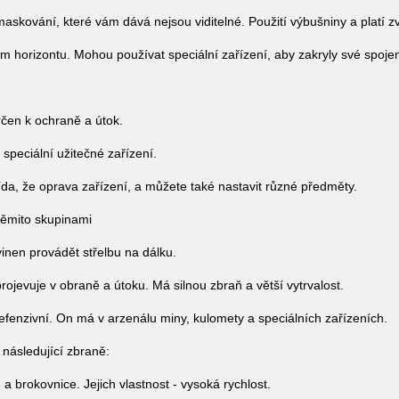
a maskování, které vám dává nejsou viditelné. Použití výbušniny a platí 
ém horizontu. Mohou používat speciální zařízení, aby zakryly své spoje
určen k ochraně a útok.
speciální užitečné zařízení.
řída, že oprava zařízení, a můžete také nastavit různé předměty.
těmito skupinami
ovinen provádět střelbu na dálku.
í projevuje v obraně a útoku. Má silnou zbraň a větší vytrvalost.
defenzivní. On má v arzenálu miny, kulomety a speciálních zařízeních.
 následující zbraně:
 a brokovnice. Jejich vlastnost - vysoká rychlost.