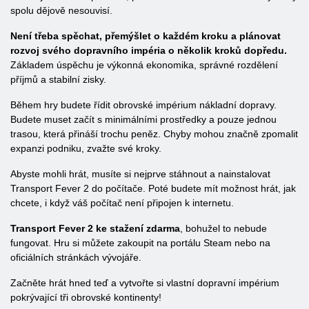
spolu dějově nesouvisí.
Není třeba spěchat, přemýšlet o každém kroku a plánovat
rozvoj svého dopravního impéria o několik kroků dopředu.
Základem úspěchu je výkonná ekonomika, správné rozdělení
příjmů a stabilní zisky.
Během hry budete řídit obrovské impérium nákladní dopravy.
Budete muset začít s minimálními prostředky a pouze jednou
trasou, která přináší trochu peněz. Chyby mohou značně zpomalit
expanzi podniku, zvažte své kroky.
Abyste mohli hrát, musíte si nejprve stáhnout a nainstalovat
Transport Fever 2 do počítače. Poté budete mít možnost hrát, jak
chcete, i když váš počítač není připojen k internetu.
Transport Fever 2 ke stažení zdarma
, bohužel to nebude
fungovat. Hru si můžete zakoupit na portálu Steam nebo na
oficiálních stránkách vývojáře.
Začněte hrát hned teď a vytvořte si vlastní dopravní impérium
pokrývající tři obrovské kontinenty!