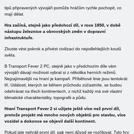
tipů připravených vývojáři pomůže hráčům rychle pochopit, co
mají dělat.
Hra začíná, stejně jako předchozí díl, v roce 1850, v době
nástupu železnice a obrovských změn v dopravní
infrastruktuře.
Zkuste vést pokrok a přivést civilizaci do nejodlehlejších koutů
světa.
В Transport Fever 2 PC, stejně jako v předchozím díle vám
vývojáři dávají možnost vybrat si z několika herních režimů.
Nejzajímavější na hraní je kampaň. Příběhové linie jsou tentokrát
tři. Události, kterých se během průchodu zúčastníte, se budou
odehrávat na třech kontinentech, z nichž každý má své vlastní
klimatické charakteristiky, topografii a půdu.
Hraní Transport Fever 2 si užijete ještě více než první díl,
protože projekt má mnoho nových objektů pro stavbu, více
vozidel a dokonce se objevil další kontinent.
Pokud jste nehráli první díl, pak není důvod se rozčilovat. Tyto hry