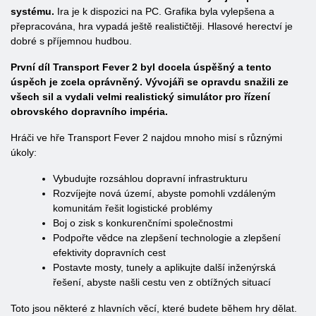
systému.
Ira je k dispozici na PC. Grafika byla vylepšena a
přepracována, hra vypadá ještě realističtěji. Hlasové herectví je
dobré s příjemnou hudbou.
První díl Transport Fever 2 byl docela úspěšný a tento
úspěch je zcela oprávněný. Vývojáři se opravdu snažili ze
všech sil a vydali velmi realistický simulátor pro řízení
obrovského dopravního impéria.
Hráči ve hře Transport Fever 2 najdou mnoho misí s různými
úkoly:
Vybudujte rozsáhlou dopravní infrastrukturu
Rozvíjejte nová území, abyste pomohli vzdáleným
komunitám řešit logistické problémy
Boj o zisk s konkurenčními společnostmi
Podpořte vědce na zlepšení technologie a zlepšení
efektivity dopravních cest
Postavte mosty, tunely a aplikujte další inženýrská
řešení, abyste našli cestu ven z obtížných situací
Toto jsou některé z hlavních věcí, které budete během hry dělat.