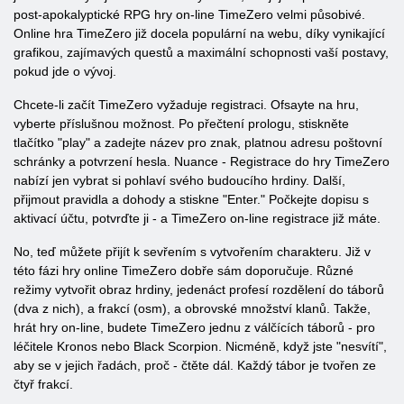
post-apokalyptické RPG hry on-line TimeZero velmi působivé.
Online hra TimeZero již docela populární na webu, díky vynikající
grafikou, zajímavých questů a maximální schopnosti vaší postavy,
pokud jde o vývoj.
Chcete-li začít TimeZero vyžaduje registraci. Ofsayte na hru,
vyberte příslušnou možnost. Po přečtení prologu, stiskněte
tlačítko "play" a zadejte název pro znak, platnou adresu poštovní
schránky a potvrzení hesla. Nuance - Registrace do hry TimeZero
nabízí jen vybrat si pohlaví svého budoucího hrdiny. Další,
přijmout pravidla a dohody a stiskne "Enter." Počkejte dopisu s
aktivací účtu, potvrďte ji - a TimeZero on-line registrace již máte.
No, teď můžete přijít k sevřením s vytvořením charakteru. Již v
této fázi hry online TimeZero dobře sám doporučuje. Různé
režimy vytvořit obraz hrdiny, jedenáct profesí rozdělení do táborů
(dva z nich), a frakcí (osm), a obrovské množství klanů. Takže,
hrát hry on-line, budete TimeZero jednu z válčících táborů - pro
léčitele Kronos nebo Black Scorpion. Nicméně, když jste "nesvítí",
aby se v jejich řadách, proč - čtěte dál. Každý tábor je tvořen ze
čtyř frakcí.