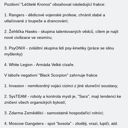
Pozitivní "Léčitelé Kronos" obsahovat následující frakce:
1. Rangers - dědicové vojenské profese, chránit slabé a
utlačované z loupeže a drancování;
2. Žehlička Hawks - skupina talentovaných vědců, cílem je najít
nové civilizace ve vesmíru;
3. PsyONIX - zvláštní skupina lidí psy-kinetiky (práce se silou
myšlenky)
4. White Legion - Armáda Velké císaře.
V táboře negativní "Black Scorpion" zahrnuje frakce
1. Invasion - nemilosrdný vojáci cizinci z jiné sluneční soustavy,
2. SysTEAM - roboty a kontrola mysli je, "Sara", mají tendenci ke
zničení všech organických bytostí;
3. Zdarma Zemědělci - samostatně hospodařící rolníci;
4. Moscow Gangsters - spot "bosota" - zloději, vrazi, lupiči, atd.