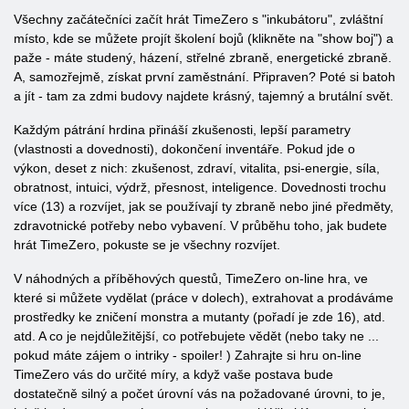
Všechny začátečníci začít hrát TimeZero s "inkubátoru", zvláštní
místo, kde se můžete projít školení bojů (klikněte na "show boj") a
paže - máte studený, házení, střelné zbraně, energetické zbraně.
A, samozřejmě, získat první zaměstnání. Připraven? Poté si batoh
a jít - tam za zdmi budovy najdete krásný, tajemný a brutální svět.
Každým pátrání hrdina přináší zkušenosti, lepší parametry
(vlastnosti a dovednosti), dokončení inventáře. Pokud jde o
výkon, deset z nich: zkušenost, zdraví, vitalita, psi-energie, síla,
obratnost, intuici, výdrž, přesnost, inteligence. Dovednosti trochu
více (13) a rozvíjet, jak se používají ty zbraně nebo jiné předměty,
zdravotnické potřeby nebo vybavení. V průběhu toho, jak budete
hrát TimeZero, pokuste se je všechny rozvíjet.
V náhodných a příběhových questů, TimeZero on-line hra, ve
které si můžete vydělat (práce v dolech), extrahovat a prodáváme
prostředky ke zničení monstra a mutanty (pořadí je zde 16), atd.
atd. A co je nejdůležitější, co potřebujete vědět (nebo taky ne ...
pokud máte zájem o intriky - spoiler! ) Zahrajte si hru on-line
TimeZero vás do určité míry, a když vaše postava bude
dostatečně silný a počet úrovní vás na požadované úrovni, to je,