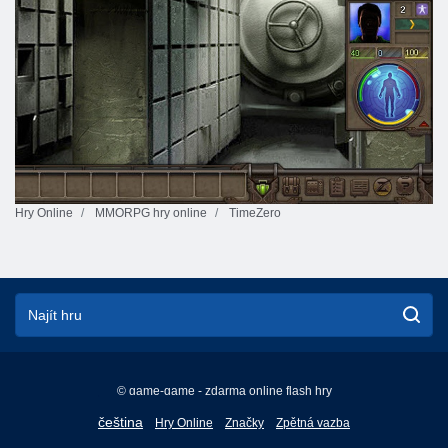
Hry Online
MMORPG hry online
TimeZero
© game-game - zdarma online flash hry
English
čeština
Hry Online
Značky
Zpětná vazba