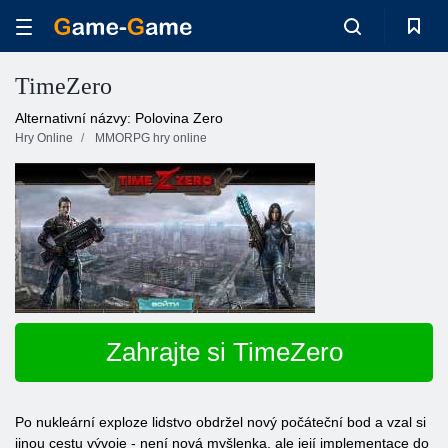
TimeZero
Alternativní názvy: Polovina Zero
Hry Online
MMORPG hry online
Zahrajte si TimeZero
Po nukleární exploze lidstvo obdržel nový počáteční bod a vzal si
jinou cestu vývoje - není nová myšlenka, ale její implementace do