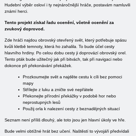
Hudební výběr osloví i ty nejnáročnější hráče, postavám namluvili
známí herci.
Tento projekt získal řadu ocenění, včetně ocenění za
zvukový doprovod.
Zde hráči najdou obrovský otevřený svět, který potřebuje spásu
kvůli kletbě temnoty, která ho zahalila. To bude účel cesty
hlavního hrdiny. Po celou dobu cesty ji doprovází obrovský orel.
Tento pták bude užitečný jak při bitvách, tak při navigaci nebo
dokonce při překonávání překážek.
Prozkoumejte svět a najděte cestu k cíli bez pomoci
mapy
Střílejte z luku a zničte své nepřátele
Překonejte přírodní překážky v podobě hor nebo
neprostupných lesů
Použij orla k nalezení cesty z beznadějných situací
Seznam není příliš dlouhý, ale toto jsou jen hlavní úkoly ve hře.
Bude velmi obtížné hrát bez učení. Naštěstí to vývojáři předvídali