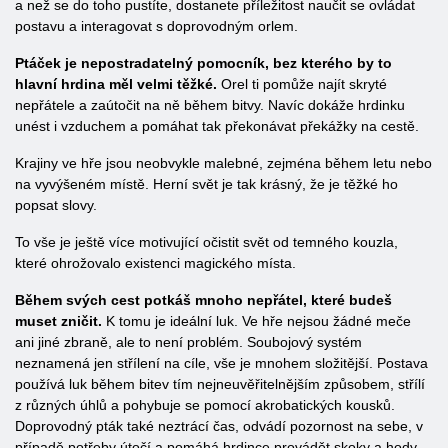
a než se do toho pustíte, dostanete příležitost naučit se ovládat
postavu a interagovat s doprovodným orlem.
Ptáček je nepostradatelný pomocník, bez kterého by to
hlavní hrdina měl velmi těžké.
Orel ti pomůže najít skryté
nepřátele a zaútočit na ně během bitvy. Navíc dokáže hrdinku
unést i vzduchem a pomáhat tak překonávat překážky na cestě.
Krajiny ve hře jsou neobvykle malebné, zejména během letu nebo
na vyvýšeném místě. Herní svět je tak krásný, že je těžké ho
popsat slovy.
To vše je ještě více motivující očistit svět od temného kouzla,
které ohrožovalo existenci magického místa.
Během svých cest potkáš mnoho nepřátel, které budeš
muset zničit.
K tomu je ideální luk. Ve hře nejsou žádné meče
ani jiné zbraně, ale to není problém. Soubojový systém
neznamená jen střílení na cíle, vše je mnohem složitější. Postava
používá luk během bitev tím nejneuvěřitelnějším způsobem, střílí
z různých úhlů a pohybuje se pomocí akrobatických kousků.
Doprovodný pták také neztrácí čas, odvádí pozornost na sebe, v
případě potřeby útočí a pomáhá hrdince provádět skoky a hody.