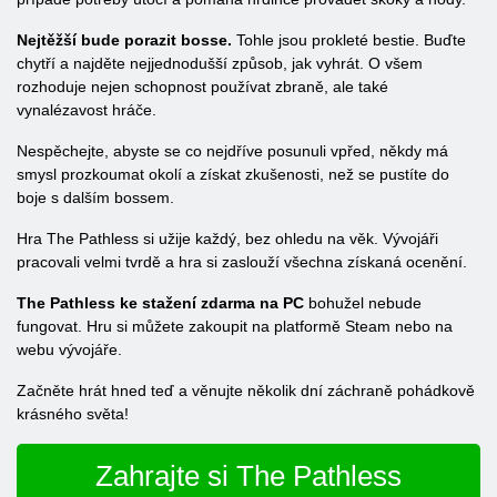
Nejtěžší bude porazit bosse.
Tohle jsou prokleté bestie. Buďte
chytří a najděte nejjednodušší způsob, jak vyhrát. O všem
rozhoduje nejen schopnost používat zbraně, ale také
vynalézavost hráče.
Nespěchejte, abyste se co nejdříve posunuli vpřed, někdy má
smysl prozkoumat okolí a získat zkušenosti, než se pustíte do
boje s dalším bossem.
Hra The Pathless si užije každý, bez ohledu na věk. Vývojáři
pracovali velmi tvrdě a hra si zaslouží všechna získaná ocenění.
The Pathless ke stažení zdarma na PC
bohužel nebude
fungovat. Hru si můžete zakoupit na platformě Steam nebo na
webu vývojáře.
Začněte hrát hned teď a věnujte několik dní záchraně pohádkově
krásného světa!
Zahrajte si The Pathless