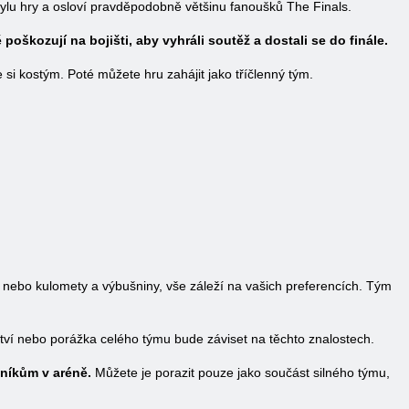
tylu hry a osloví pravděpodobně většinu fanoušků The Finals.
poškozují na bojišti, aby vyhráli soutěž a dostali se do finále.
si kostým. Poté můžete hru zahájit jako tříčlenný tým.
nebo kulomety a výbušniny, vše záleží na vašich preferencích. Tým
tví nebo porážka celého týmu bude záviset na těchto znalostech.
čníkům v aréně.
Můžete je porazit pouze jako součást silného týmu,