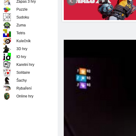
Zápas 3 hry
Puzzle
Sudoku
Zuma
Tetris
Kulečník
3D hry
IO hry
Karetní hry
Solitaire
Šachy
Rybaření
Online hry