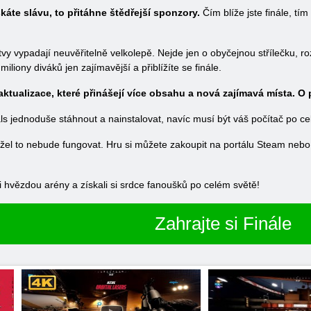
káte slávu, to přitáhne štědřejší sponzory.
Čím blíže jste finále, tím
itvy vypadají neuvěřitelně velkolepě. Nejde jen o obyčejnou střílečku,
miliony diváků jen zajímavější a přiblížíte se finále.
í aktualizace, které přinášejí více obsahu a nová zajímavá místa. 
als jednoduše stáhnout a nainstalovat, navíc musí být váš počítač po ce
žel to nebude fungovat. Hru si můžete zakoupit na portálu Steam nebo 
i hvězdou arény a získali si srdce fanoušků po celém světě!
Zahrajte si Finále