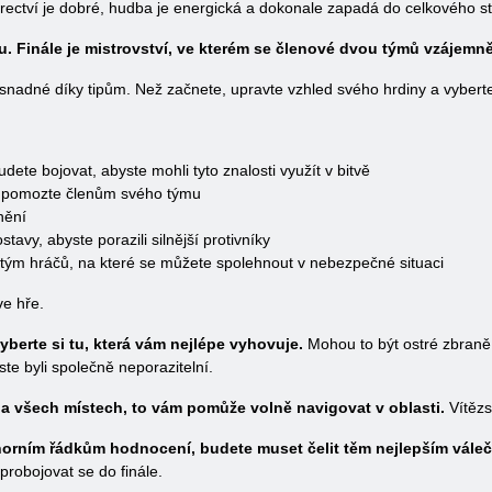
erectví je dobré, hudba je energická a dokonale zapadá do celkového s
vu. Finále je mistrovství, ve kterém se členové dvou týmů vzájemně 
nadné díky tipům. Než začnete, upravte vzhled svého hrdiny a vyberte 
dete bojovat, abyste mohli tyto znalosti využít v bitvě
 a pomozte členům svého týmu
nění
tavy, abyste porazili silnější protivníky
tým hráčů, na které se můžete spolehnout v nebezpečné situaci
ve hře.
yberte si tu, která vám nejlépe vyhovuje.
Mohou to být ostré zbraně 
te byli společně neporazitelní.
 na všech místech, to vám pomůže volně navigovat v oblasti.
Vítězs
k horním řádkům hodnocení, budete muset čelit těm nejlepším vále
 probojovat se do finále.