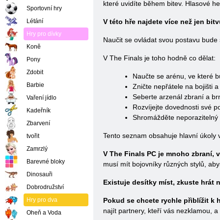
které uvidíte během bitev. Hlasové h
Sportovní hry
Létání
V této hře najdete více než jen bit
Hry pro dívky
Naučit se ovládat svou postavu bude s
Koně
V The Finals je toho hodně co dělat:
Pony
Zdobit
Naučte se arénu, ve které bu
Barbie
Zničte nepřátele na bojišti
Seberte arzenál zbraní a br
Vaření jídlo
Rozvíjejte dovednosti své pos
Kadeřník
Shromážděte neporazitelný 
Zbarvení
Tento seznam obsahuje hlavní úkoly 
tvořit
Zamrzlý
V The Finals PC je mnoho zbraní, v
Barevné bloky
musí mít bojovníky různých stylů, abys
Dinosauři
Existuje desítky míst, zkuste hrát
Dobrodružství
Hry pro dva
Pokud se chcete rychle přiblížit 
najít partnery, kteří vás nezklamou, a
Oheň a Voda