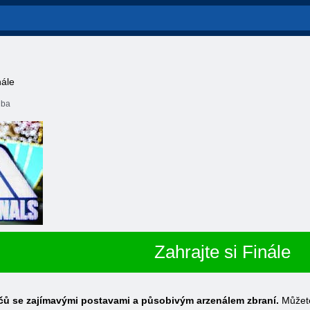
nále
lba
Zahrajte si Finále
ráčů se zajímavými postavami a působivým arzenálem zbraní.
Můžete