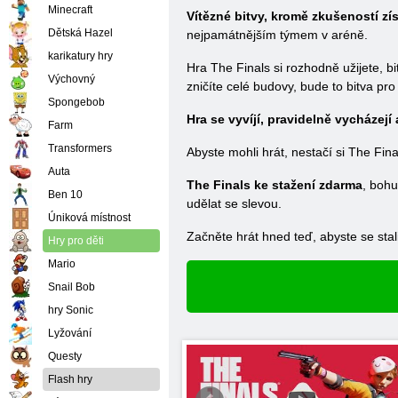
Minecraft
Vítězné bitvy, kromě zkušeností zís
Dětská Hazel
nejpamátnějším týmem v aréně.
karikatury hry
Hra The Finals si rozhodně užijete, b
Výchovný
zničíte celé budovy, bude to bitva pro 
Spongebob
Hra se vyvíjí, pravidelně vycházej
Farm
Transformers
Abyste mohli hrát, nestačí si The Fin
Auta
The Finals ke stažení zdarma
, bohu
Ben 10
udělat se slevou.
Úniková místnost
Začněte hrát hned teď, abyste se stal
Hry pro děti
Mario
Snail Bob
hry Sonic
Lyžování
Questy
Flash hry