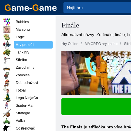
Bubbles
Finále
Mahjong
Alternativní názvy: Ze finále, finále, fi
Logic
Hry Online
MMORPG hry online
Stře
Hry pro děti
Tank hry
Střelba
Závodní hry
Zombies
Dobrodružství
Fotbal
Lego NinjaGo
Spider-Man
Strategie
Válka
The Finals je střílečka pro více h
Odstřelovač