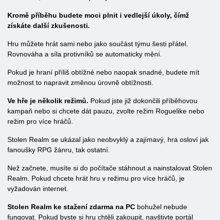
Kromě příběhu budete moci plnit i vedlejší úkoly, čímž
získáte další zkušenosti.
Hru můžete hrát sami nebo jako součást týmu šesti přátel.
Rovnováha a síla protivníků se automaticky mění.
Pokud je hraní příliš obtížné nebo naopak snadné, budete mít
možnost to napravit změnou úrovně obtížnosti.
Ve hře je několik režimů.
Pokud jste již dokončili příběhovou
kampaň nebo si chcete dát pauzu, zvolte režim Roguelike nebo
režim pro více hráčů.
Stolen Realm se ukázal jako neobvyklý a zajímavý, hra osloví jak
fanoušky RPG žánru, tak ostatní.
Než začnete, musíte si do počítače stáhnout a nainstalovat Stolen
Realm. Pokud chcete hrát hru v režimu pro více hráčů, je
vyžadován internet.
Stolen Realm ke stažení zdarma na PC
bohužel nebude
fungovat. Pokud byste si hru chtěli zakoupit, navštivte portál