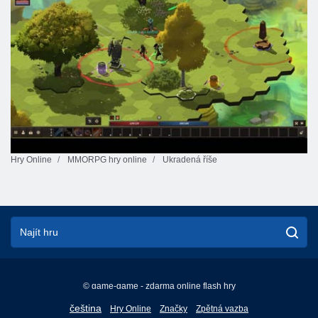
Hry Online
MMORPG hry online
Ukradená říše
© game-game - zdarma online flash hry
English
čeština
Hry Online
Značky
Zpětná vazba