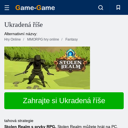
Ukradená říše
Alternativní názvy:
Hry Online
MMORPG hry online
Fantasy
Zahrajte si Ukradená říše
tahová strategie
Stolen Realm s prvky RPG.
Stolen Realm můžete hrát na PC.