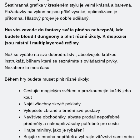
Šestihranná grafika v kresleném stylu je velmi krásná a barevná.
Požadavky na výkon nejsou příliš vysoké, optimalizace je
přítomna. Hlasový projev je dobře udělaný.
Hra vás zavede do fantasy světa plného nebezpečí, kde
budete bloudit dungeony a plnit různé úkoly. K dispozici
jsou místní i multiplayerové režimy.
Než se vydáte na své dobrodružství, absolvujete krátkou
instruktáž, během které se seznámíte s ovládacími prvky.
Nezabere to moc času.
Během hry budete muset plnit různé úkoly:
Cestujte magickým světem a prozkoumejte každý jeho
kout
Najdi všechny skryté poklady
Vylepšete zbraně a brnění své postavy
Navštivte obchodníky, abyste prodali nepotřebné
předměty a nakoupili zásoby potřebné pro cestu
Hrajte minihry, jako je rybaření
Bojujte s mnoha nepřáteli a vyhrajte vítězství sami nebo