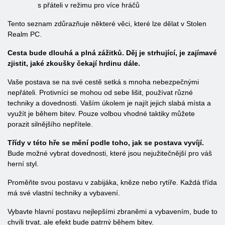
s přáteli v režimu pro více hráčů
Tento seznam zdůrazňuje některé věci, které lze dělat v Stolen
Realm PC.
Cesta bude dlouhá a plná zážitků. Děj je strhující, je zajímavé
zjistit, jaké zkoušky čekají hrdinu dále.
Vaše postava se na své cestě setká s mnoha nebezpečnými
nepřáteli. Protivníci se mohou od sebe lišit, používat různé
techniky a dovednosti. Vaším úkolem je najít jejich slabá místa a
využít je během bitev. Pouze volbou vhodné taktiky můžete
porazit silnějšího nepřítele.
Třídy v této hře se mění podle toho, jak se postava vyvíjí.
Bude možné vybrat dovednosti, které jsou nejužitečnější pro váš
herní styl.
Proměňte svou postavu v zabijáka, kněze nebo rytíře. Každá třída
má své vlastní techniky a vybavení.
Vybavte hlavní postavu nejlepšími zbraněmi a vybavením, bude to
chvíli trvat, ale efekt bude patrný během bitev.