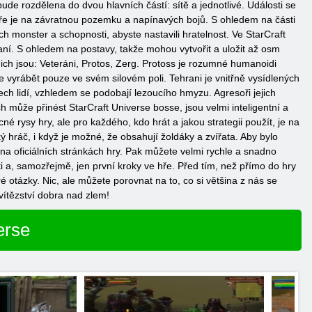
bude rozdělena do dvou hlavních částí: sítě a jednotlivé. Události se
 hře je na závratnou pozemku a napínavých bojů. S ohledem na části
ch monster a schopnosti, abyste nastavili hratelnost. Ve StarCraft
raní. S ohledem na postavy, takže mohou vytvořit a uložit až osm
 nich jsou: Veteráni, Protos, Zerg. Protoss je rozumné humanoidi
e vyrábět pouze ve svém silovém poli. Tehrani je vnitřně vysídlených
šech lidí, vzhledem se podobají lezoucího hmyzu. Agresoři jejich
h může přinést StarCraft Universe bosse, jsou velmi inteligentní a
é rysy hry, ale pro každého, kdo hrát a jakou strategii použít, je na
hráč, i když je možné, že obsahují žoldáky a zvířata. Aby bylo
 na oficiálních stránkách hry. Pak můžete velmi rychle a snadno
i a, samozřejmě, jen první kroky ve hře. Před tím, než přímo do hry
 otázky. Nic, ale můžete porovnat na to, co si většina z nás se
vítězství dobra nad zlem!
erse