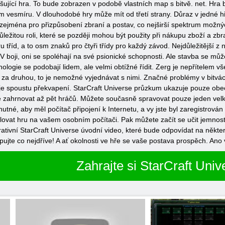
ušující hra. To bude zobrazen v podobě vlastních map s bitvě. net. Hra 
ním vesmíru. V dlouhodobé hry může mít od třetí strany. Důraz v jedné
í, zejména pro přizpůsobení zbraní a postav, co nejširší spektrum možný
ůležitou roli, které se později mohou být použity při nákupu zboží a zb
u tříd, a to osm znaků pro čtyři třídy pro každý závod. Nejdůležitější z
V boji, oni se spoléhají na své psionické schopnosti. Ale stavba se můž
nologie se podobají lidem, ale velmi obtížné řídit. Zerg je nepřítelem v
u za druhou, to je nemožné vyjednávat s nimi. Značné problémy v bitvác
vuje spoustu překvapení. StarCraft Universe průzkum ukazuje pouze obecn
 zahrnovat až pět hráčů. Můžete současně spravovat pouze jeden velký 
tné, aby měl počítač připojení k Internetu, a vy jste byl zaregistrován
lovat hru na vašem osobním počítači. Pak můžete začít se učit jemnost
ativní StarCraft Universe úvodní video, které bude odpovídat na některé
pujte co nejdříve! A ať okolnosti ve hře se vaše postava prospěch. Ano 
Zahrajte si StarCraft Univ