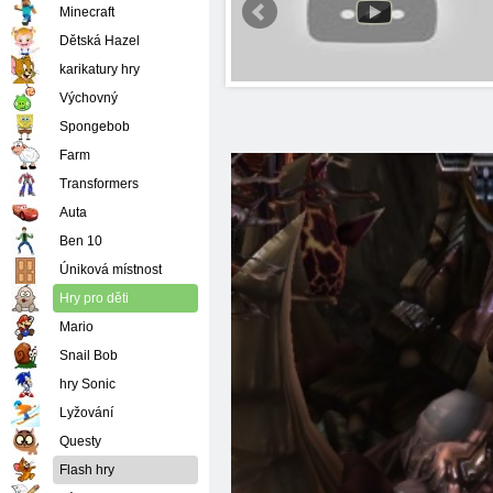
Minecraft
Dětská Hazel
karikatury hry
Výchovný
Spongebob
Farm
Transformers
Auta
Ben 10
Úniková místnost
Hry pro děti
Mario
Snail Bob
hry Sonic
Lyžování
Questy
Flash hry