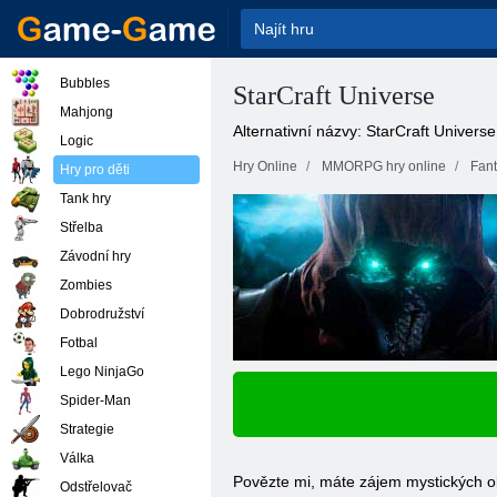
Bubbles
StarCraft Universe
Mahjong
Alternativní názvy: StarCraft Universe
Logic
Hry Online
MMORPG hry online
Fan
Hry pro děti
Tank hry
Střelba
Závodní hry
Zombies
Dobrodružství
Fotbal
Lego NinjaGo
Spider-Man
Strategie
Válka
Povězte mi, máte zájem mystických ob
Odstřelovač