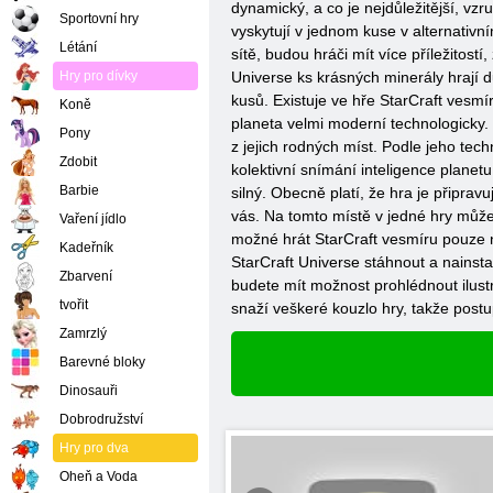
dynamický, a co je nejdůležitější, vzr
Sportovní hry
vyskytují v jednom kuse v alternativ
Létání
sítě, budou hráči mít více příležitost
Hry pro dívky
Universe ks krásných minerály hrají d
kusů. Existuje ve hře StarCraft vesmír
Koně
planeta velmi moderní technologicky. 
Pony
z jejich rodných míst. Podle jeho tech
Zdobit
kolektivní snímání inteligence planet
Barbie
silný. Obecně platí, že hra je připra
vás. Na tomto místě v jedné hry může
Vaření jídlo
možné hrát StarCraft vesmíru pouze nu
Kadeřník
StarCraft Universe stáhnout a nainsta
Zbarvení
budete mít možnost prohlédnout ilustr
tvořit
snaží veškeré kouzlo hry, takže postu
Zamrzlý
Barevné bloky
Dinosauři
Dobrodružství
Hry pro dva
Oheň a Voda