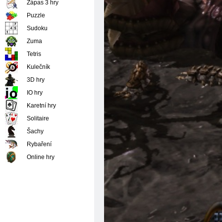
Zápas 3 hry
Puzzle
Sudoku
Zuma
Tetris
Kulečník
3D hry
IO hry
Karetní hry
Solitaire
Šachy
Rybaření
Online hry