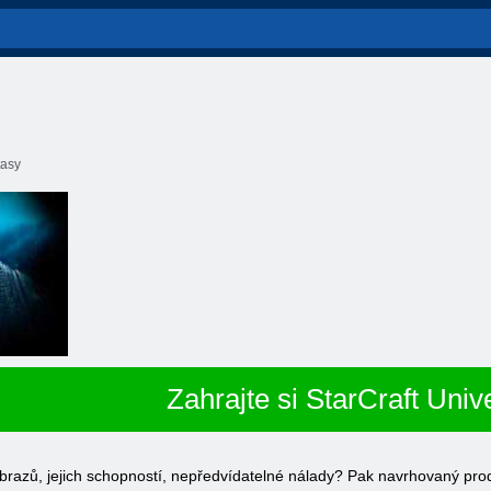
tasy
Zahrajte si StarCraft Univ
razů, jejich schopností, nepředvídatelné nálady? Pak navrhovaný produ