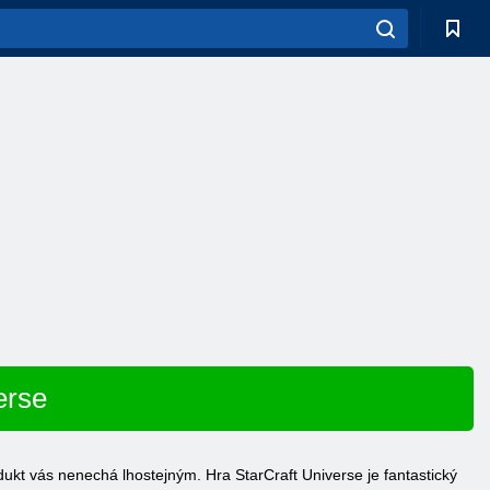
erse
kt vás nenechá lhostejným. Hra StarCraft Universe je fantastický