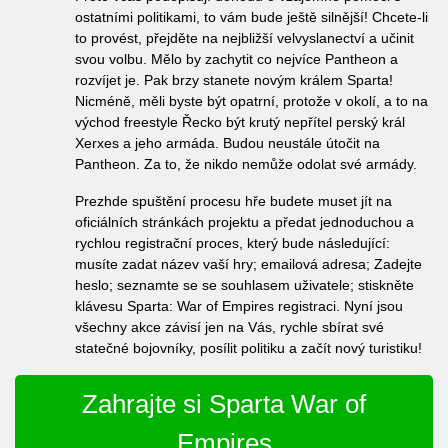
ostatními politikami, to vám bude ještě silnější! Chcete-li
to provést, přejděte na nejbližší velvyslanectví a učinit
svou volbu. Mělo by zachytit co nejvíce Pantheon a
rozvíjet je. Pak brzy stanete novým králem Sparta!
Nicméně, měli byste být opatrní, protože v okolí, a to na
východ freestyle Řecko být krutý nepřítel perský král
Xerxes a jeho armáda. Budou neustále útočit na
Pantheon. Za to, že nikdo nemůže odolat své armády.
Prezhde spuštění procesu hře budete muset jít na
oficiálních stránkách projektu a předat jednoduchou a
rychlou registrační proces, který bude následující:
musíte zadat název vaší hry; emailová adresa; Zadejte
heslo; seznamte se se souhlasem uživatele; stiskněte
klávesu Sparta: War of Empires registraci. Nyní jsou
všechny akce závisí jen na Vás, rychle sbírat své
statečné bojovníky, posílit politiku a začít nový turistiku!
Zahrajte si Sparta War of
Empires