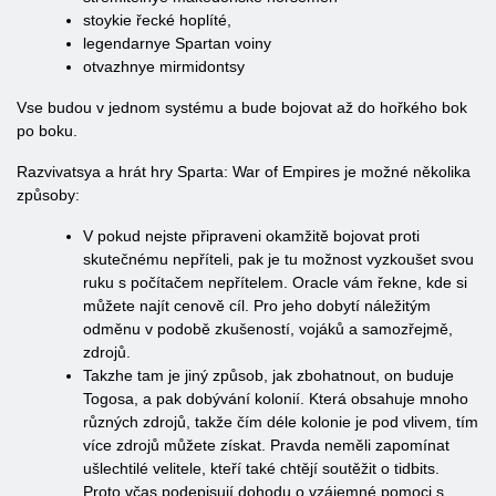
stoykie řecké hoplíté,
legendarnye Spartan voiny
otvazhnye mirmidontsy
Vse budou v jednom systému a bude bojovat až do hořkého bok
po boku.
Razvivatsya a hrát hry Sparta: War of Empires je možné několika
způsoby:
V pokud nejste připraveni okamžitě bojovat proti
skutečnému nepříteli, pak je tu možnost vyzkoušet svou
ruku s počítačem nepřítelem. Oracle vám řekne, kde si
můžete najít cenově cíl. Pro jeho dobytí náležitým
odměnu v podobě zkušeností, vojáků a samozřejmě,
zdrojů.
Takzhe tam je jiný způsob, jak zbohatnout, on buduje
Togosa, a pak dobývání kolonií. Která obsahuje mnoho
různých zdrojů, takže čím déle kolonie je pod vlivem, tím
více zdrojů můžete získat. Pravda neměli zapomínat
ušlechtilé velitele, kteří také chtějí soutěžit o tidbits.
Proto včas podepisují dohodu o vzájemné pomoci s