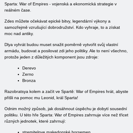
Sparta: War of Empires - vojenská a ekonomická strategie v
reálném čase.
Zdes můžete očekávat epické bitvy, legendární výkony a
samozřejmě vzrušující dobrodružství. Kdo vyhraje, to a získat
moc nad antiky.
Dlya vyhrát budou muset snažit poměrně vytvořit svůj vlastní
armádu, budovat a posilovat zdi jeho politiky. Ale to není všechno,
protože jeden z důležitých komponent jsou zdroje:
Derevo
Zerno
Bronza
Razobratsya kolem a začít ve Spartě: War of Empires hrát, abyste
přišli na pomoc mu Leonid, král Sparta!
Odnim možný způsob, jak dosáhnout úspěchu je dobytí sousední
politiku. U této hře Sparta: War of Empires zahrnuje více než třicet
různých jednotek, které zahrnují:
stremitelnye makedonské horsemen