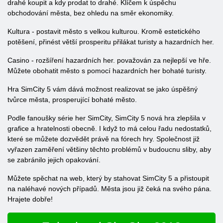
drahé koupit a kdy prodat to drahé. Klíčem k úspěchu
obchodování města, bez ohledu na směr ekonomiky.
Kultura - postavit město s velkou kulturou. Kromě estetického
potěšení, přinést větší prosperitu přilákat turisty a hazardních her.
Casino - rozšíření hazardních her. považován za nejlepší ve hře.
Můžete obohatit město s pomocí hazardních her bohaté turisty.
Hra SimCity 5 vám dává možnost realizovat se jako úspěšný
tvůrce města, prosperující bohaté město.
Podle fanoušky série her SimCity, SimCity 5 nová hra zlepšila v
grafice a hratelnosti obecně. I když to má celou řadu nedostatků,
které se můžete dozvědět právě na fórech hry. Společnost již
vyřazen zaměření většiny těchto problémů v budoucnu sliby, aby
se zabránilo jejich opakování.
Můžete spěchat na web, který by stahovat SimCity 5 a přistoupit
na naléhavé nových případů. Města jsou již čeká na svého pána.
Hrajete dobře!