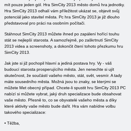
mít pouze jeden gól. Hra SimCity 2013 město domů hra jednotky.
Hra SimCity 2013 odhalí vám příležitost ukázat se, objevit svůj
potenciál jako stavitel města. Pc hra SimCity 2013 je již dlouho
představoval pro práci na osobním počítači.
Stáhnout SimCity 2013 můžete ihned po zapálení hořící touhu
stát se nejlepší starosta. A samozřejmě, po zaškrtnutí SimCity
2013 videa a screenshoty, a dokončit čtení tohoto přezkumu hru
SimCity 2013.
Jak jste si již pochopil hlavní a jediná postava hry. Vy - váš
budoucí starosta prosperujícího města. Jen nenechte si ujít
skutečnost, že součástí vašeho město, stát, svět, vesmír. A tady
máte sousedního města. Možná jsou to znaky, se kterými se
můžete Met obecný případ. Chcete-li spustit hru SimCity 2013 PC
nabízí si můžete vybrat, jaký druh specializace bude obsahovat
vaše město. Přesně to, co se obyvatelé vašeho města a díky
které aktivity vaše město bude dařit. Hra vám nabídne volbu
takového specializace:
• Těžba,