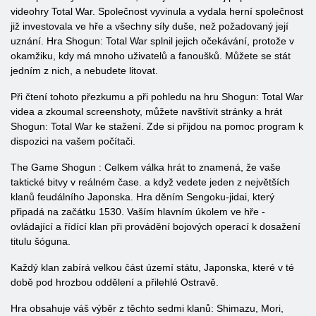
videohry Total War. Společnost vyvinula a vydala herní společnost
již investovala ve hře a všechny síly duše, než požadovaný její
uznání. Hra Shogun: Total War splnil jejich očekávání, protože v
okamžiku, kdy má mnoho uživatelů a fanoušků. Můžete se stát
jedním z nich, a nebudete litovat.
Při čtení tohoto přezkumu a při pohledu na hru Shogun: Total War
videa a zkoumal screenshoty, můžete navštívit stránky a hrát
Shogun: Total War ke stažení. Zde si přijdou na pomoc program k
dispozici na vašem počítači.
The Game
Shogun
:
Celkem
válka
hrát to znamená, že vaše
taktické bitvy v reálném čase. a když vedete jeden z největších
klanů feudálního Japonska. Hra děním Sengoku-jidai, který
připadá na začátku 1530. Vaším hlavním úkolem ve hře -
ovládající a řídící klan při provádění bojových operací k dosažení
titulu šóguna.
Každý klan zabírá velkou část území státu, Japonska, které v té
době pod hrozbou oddělení a přilehlé Ostravě.
Hra obsahuje váš výběr z těchto sedmi klanů: Shimazu, Mori,