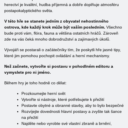
herectví je kvalitní, hudba příjemná a dobře doplňuje atmosféru
postapokalyptického světa.
V této hře se stanete jedním z obyvatel nehostinného
ostrova, kde každý krok může být vaším posledním.
Všechno
bude proti vám, flóra, fauna a většina ostatních hráčů. Zároveň
zde na vás čeká mnoho dobrodružství a zajímavých úkolů.
Vývojáři se postarali o začátečníky tím, že poskytli hře jasné tipy,
které jim pomohou pochopit ovládání a herní mechanismy.
Než začnete, vytvořte si postavu v pohodlném editoru a
vymyslete pro ni jméno.
Během hry je toho hodně co dělat:
Prozkoumejte herní svět
Vytvořte si nástroje, které potřebujete k přežití
Postavte obytné a obranné stavby, aby to bylo bezpečné
Rozvíjejte dovednosti hlavní postavy a zvyšte tak šance
na přežití
Najděte nebo vyrobte své vlastní zbraně a brnění,