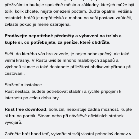
přeživšími a budujte společně města a základny, kterých může být
tolik, kolik chcete, nejste omezeni počtem. Buďte opatrní, většina
ostatních hráčů je nepřátelská a mohou na vaši postavu zaútočit,
zvláště pokud je méně ozbrojená.
Prodávejte nepotřebné předměty a vybavení na trzích a
kupte si, co potřebujete, za peníze, které obdržíte.
Svět, do kterého vás hra zavede, je nejen nebezpečný, ale také
velmi krásný. V Rustu uvidíte mnoho malebných západů a
východů slunce a také dostanete příležitost obdivovat přírodu při
cestování.
Stažení a instalace
Rust nestačí, budete potřebovat stabilní a rychlé připojení k
internetu po celou dobu hry.
Rust free download
, bohužel, neexistuje žádná možnost. Kupte
si hru na portálu Steam nebo při návštěvě oficiálních stránek
vývojářů.
Začněte hrát hned teď, vytvořte si svůj vlastní pohodlný domov v