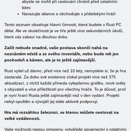
abyste se mohli při cestování chránit před ostatními
lidmi
Navazujte aliance a obchodujte s přátelskými hráči
Tento seznam obsahuje hlavní činnosti, které budete v Rust PC
dělat. Ale ve skutečnosti je ve hře ještě více sekundárních úkolů,
které vás zabaví na dlouhou dobu.
Začít nebude snadné, vaše postava skončí nahá na
neznámém místě a ze svého inventáře, nebo bude mít jen
pochodeň a kámen, ale je to ještě zajímavější.
Rust vyšel už dávno, před více než 10 lety, nemyslete si, že je hra
zastaralá. Za dobu své existence získal projekt více než 375
aktualizací, z nichž každá přinesla vylepšenou grafiku, nové světy
s obyvateli a více příležitostí pro všechny hráče. To je důvod, proč
je nyní hraní Rusta ještě zajímavější než v den vydání. Projekt
nebyl opuštěn a vývojáři jej stále aktivně podporují.
Hra má rozsáhlou železnici, se kterou můžete cestovat na
velké vzdálenosti.
Vaše možnosti nejsou omezeny, vytvářejte spojenectví s ostatními