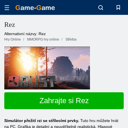
Rez
Alternativní názvy: Rez
Hry Online
MMORPG hry online
Střelba
Zahrajte si Rez
Simulátor přežití rzi se střílecími prvky.
Tuto hru můžete hrát
na PC. Grafika je detailní a neuvěřitelně realistická. Hlasové