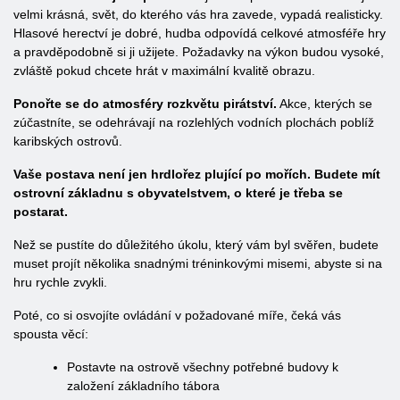
velmi krásná, svět, do kterého vás hra zavede, vypadá realisticky.
Hlasové herectví je dobré, hudba odpovídá celkové atmosféře hry
a pravděpodobně si ji užijete. Požadavky na výkon budou vysoké,
zvláště pokud chcete hrát v maximální kvalitě obrazu.
Ponořte se do atmosféry rozkvětu pirátství.
Akce, kterých se
zúčastníte, se odehrávají na rozlehlých vodních plochách poblíž
karibských ostrovů.
Vaše postava není jen hrdlořez plující po mořích. Budete mít
ostrovní základnu s obyvatelstvem, o které je třeba se
postarat.
Než se pustíte do důležitého úkolu, který vám byl svěřen, budete
muset projít několika snadnými tréninkovými misemi, abyste si na
hru rychle zvykli.
Poté, co si osvojíte ovládání v požadované míře, čeká vás
spousta věcí:
Postavte na ostrově všechny potřebné budovy k
založení základního tábora