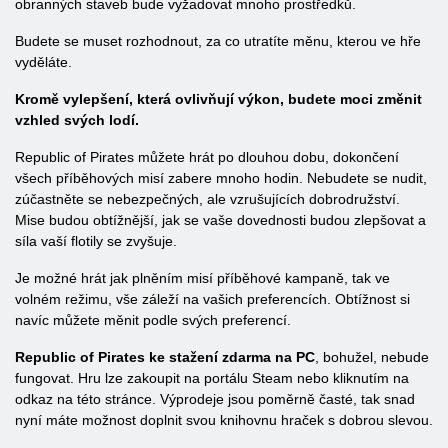
obranných staveb bude vyžadovat mnoho prostředků.
Budete se muset rozhodnout, za co utratíte měnu, kterou ve hře
vyděláte.
Kromě vylepšení, která ovlivňují výkon, budete moci změnit
vzhled svých lodí.
Republic of Pirates můžete hrát po dlouhou dobu, dokončení
všech příběhových misí zabere mnoho hodin. Nebudete se nudit,
zúčastněte se nebezpečných, ale vzrušujících dobrodružství.
Mise budou obtížnější, jak se vaše dovednosti budou zlepšovat a
síla vaší flotily se zvyšuje.
Je možné hrát jak plněním misí příběhové kampaně, tak ve
volném režimu, vše záleží na vašich preferencích. Obtížnost si
navíc můžete měnit podle svých preferencí.
Republic of Pirates ke stažení zdarma na PC
, bohužel, nebude
fungovat. Hru lze zakoupit na portálu Steam nebo kliknutím na
odkaz na této stránce. Výprodeje jsou poměrně časté, tak snad
nyní máte možnost doplnit svou knihovnu hraček s dobrou slevou.