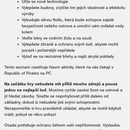
Učte se nové technologie
Vylepšete budovy, zvýšíte tím jejich vlastnosti a efektivitu
výroby
Vybudujte silnou flotilu, která bude schopna zajistit
bezpečnost vašeho ostrova a umožní vám ovládat vody
kolem
Veďte bitvy ve vodním živlu a na souši
Vylepšete zbraně a ochranu svých lodí, abyste mohli
porazit i početnější nepřátele
Vyloď se na neznámé břehy a najdi skryté poklady
Tento seznam nastiňuje hlavní aktivity, které na vás čekají v
Republic of Pirates na PC.
Na začátku hry nebudete mít příliš mnoho zdrojů a pouze
jednu ne nejlepší loď.
Musíme rychle zavést život na ostrově a
jít hledat zásoby. Snažte se nepohybovat příliš daleko od
základny, dokud si nebudete jisti svými schopnostmi.
Nezapomeňte si hru pravidelně ukládat, abyste se mohli kdykoli
vrátit, pokud se něco pokazí.
Osada potřebuje ochranu během vaší nepřítomnosti. Výstavba