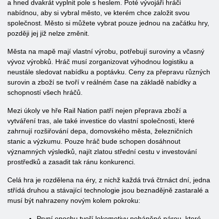
a hned dvakrát vyplnit pole s heslem. Poté vývojáři hráči
nabídnou, aby si vybral město, ve kterém chce založit svou
společnost. Město si můžete vybrat pouze jednou na začátku hry,
později jej již nelze změnit.
Města na mapě mají vlastní výrobu, potřebují suroviny a včasný
vývoz výrobků. Hráč musí zorganizovat výhodnou logistiku a
neustále sledovat nabídku a poptávku. Ceny za přepravu různých
surovin a zboží se tvoří v reálném čase na základě nabídky a
schopností všech hráčů.
Mezi úkoly ve hře Rail Nation patří nejen přeprava zboží a
vytváření tras, ale také investice do vlastní společnosti, které
zahrnují rozšiřování depa, domovského města, železničních
stanic a výzkumu. Pouze hráč bude schopen dosáhnout
významných výsledků, najít zlatou střední cestu v investování
prostředků a zasadit tak ránu konkurenci.
Celá hra je rozdělena na éry, z nichž každá trvá čtrnáct dní, jedna
střídá druhou a stávající technologie jsou beznadějně zastaralé a
musí být nahrazeny novým kolem pokroku:
První epochu tvoří lokomotivy poháněné párou, které