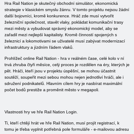
Hra Rail Nation je skutečný obchodní simulátor, ekonomická
strategie v klasickém smyslu žánru. V tomto projektu nejsou žádní
další bojovníci, kromě konkurence. Hráč zde musí vytvořit
železniční společnost, stavět vlaky, pokládat komunikační trasy
mezi městy a vybudovat správný ekonomický model, aby se
zařadil mezi nejlepší kapitalisty. Kromě činností spojených s
železnicí a lokomotivami se uživatelé musí zabývat modernizací
infrastruktury a jízdním řádem vlaků.
Prohlížeč online Rail Nation - hra v reálném čase, celé kolo v ní
trvá zhruba čtyři měsíce, celý proces je rozdělen na éry, kterých je
pět. Hráči, kteří jsou v projektu úspěšní, se mohou účastnit
soutěží, soupeřit mezi sebou mohou nejen jednotliví hráči, ale i
sdružení podnikatelů. Hlavním cílem hry je nasbírat maximální
počet bodů prestiže a proměnit město v megapoli.
Vlastnosti hry ve hře Rail Nation Login.
Ti, kteří chtějí hrát ve hře Rail Nation, musí projít registrací, k
tomu je třeba vyplnit potřebná pole formuláře - e-mailovou adresu