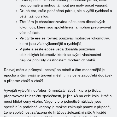
jsou pomalé a mohou táhnout jen malý počet vagonů;
Druhá éra, stále poháněná párou, ale s vyšší rychlostí a
větší tažnou silou.
Třetí éra je charakterizována nástupem dieselových
lokomotiv, které jsou spolehlivější a mohou přepravovat
více nákladu;
Ve čtvrté éře se rovněž používají motorové lokomotivy,
které jsou však výkonnější a rychlejší;
V páté a šesté epoše věda dosáhla používání
elektrických lokomotiv, které se svými vlastnostmi
nejvíce přiblížily vlastnostem moderních vlaků.
Rozvoj měst a průmyslu nestojí na místě a čím modernější je
epocha a čím vyšší je úroveň měst, tím více je zapotřebí dodávek
a přeprav zboží a zboží.
Vývojáři vytvořili nepřeberné množství zboží, které je třeba
přepravovat železniční společností, je jich 48 na celé kolo. Hráč si
musí hlídat ceny všeho. Vagony pro jednotlivé náklady jsou
speciální a potřebné vagony je možné zakoupit pouze v případě,
že je společnost zařazena do hráčovy železniční sítě. V každé