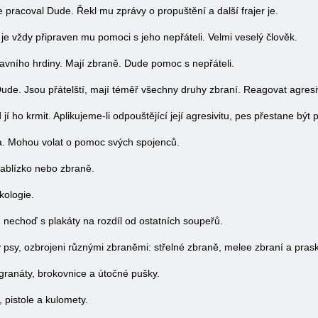
de pracoval Dude. Řekl mu zprávy o propuštění a další frajer je.
 je vždy připraven mu pomoci s jeho nepřáteli. Velmi veselý člověk.
avního hrdiny. Mají zbraně. Dude pomoc s nepřáteli.
l Dude. Jsou přátelští, mají téměř všechny druhy zbraní. Reagovat agre
 jí ho krmit. Aplikujeme-li odpouštějící její agresivitu, pes přestane být 
sta. Mohou volat o pomoc svých spojenců.
nablízko nebo zbraně.
kologie.
 nechoď s plakáty na rozdíl od ostatních soupeřů.
ny psy, ozbrojeni různými zbraněmi: střelné zbraně, melee zbraní a pras
 granáty, brokovnice a útočné pušky.
 pistole a kulomety.