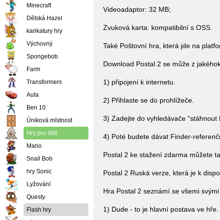
Minecraft
Videoadaptor: 32 MB;
Dětská Hazel
Zvuková karta: kompatibilní s OSS.
karikatury hry
Výchovný
Také Poštovní hra, která jde na plat
Spongebob
Download Postal 2 se může z jakéhok
Farm
1) připojení k internetu.
Transformers
Auta
2) Přihlaste se do prohlížeče.
Ben 10
3) Zadejte do vyhledávače "stáhnout h
Úniková místnost
Hry pro děti
4) Poté budete dávat Finder-referenč
Mario
Postal 2 ke stažení zdarma můžete tak
Snail Bob
hry Sonic
Postal 2 Ruská verze, která je k dispo
Lyžování
Hra Postal 2 seznámí se všemi svými h
Questy
1) Dude - to je hlavní postava ve hře
Flash hry