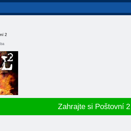
ní 2
lba
Zahrajte si Poštovní 2