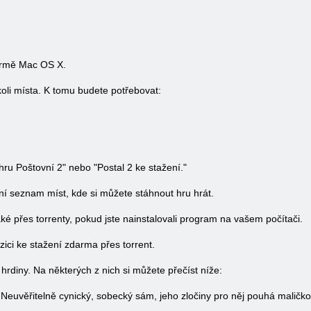
formě Mac OS X.
oli místa. K tomu budete potřebovat:
ru Poštovní 2" nebo "Postal 2 ke stažení."
ní seznam míst, kde si můžete stáhnout hru hrát.
é přes torrenty, pokud jste nainstalovali program na vašem počítači.
zici ke stažení zdarma přes torrent.
rdiny. Na některých z nich si můžete přečíst níže:
. Neuvěřitelně cynický, sobecký sám, jeho zločiny pro něj pouhá maličko