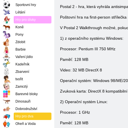
Sportovní hry
Postal 2 - hra, která vyhrála antisimp
Létání
Poštovní hra na first-person střílečka 
Hry pro dívky
Koně
V Postal 2 Walkthrough možné, pokud
Pony
1) z operačního systému Windows:
Zdobit
Procesor: Pentium III 750 MHz
Barbie
Vaření jídlo
Paměť: 128 MB
Kadeřník
Video: 32 MB DirectX 8
Zbarvení
tvořit
Operační systém: Windows 98/ME/20
Zamrzlý
Zvuková karta: DirectX 8 kompatibilní
Barevné bloky
Dinosauři
2) Operační systém Linux:
Dobrodružství
Procesor: 1 GHz
Hry pro dva
Paměť: 128 MB
Oheň a Voda