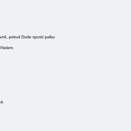
sivně, pokud Dude spustí palbu
přítelem.
ká.