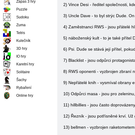
Zápas 3 hry
2) Vince Desi - ředitel společnosti, k
Puzzle
3) Uncle Dave - to byl strýc Dude. On
Sudoku
Zuma
4) Zaměstnanci RWS - jsou přátelé hl
Tetris
5) náboženský kult - to je také příte
Kulečník
3D hry
6) Psi. Dude se stává její přítel, pokud
IO hry
7) Blacklist - jsou odpůrci protagoni
Karetní hry
8) RWS oponenti - vyzbrojen zbraní 
Solitaire
Šachy
9) Nepřátelé knih - vysmíval obrany e
Rybaření
10) Odpůrci masa - jsou pro zeleninu,
Online hry
11) hillbillies - jsou často doprováze
12) Řezník - jsou potřísněné krví. Už
13) bellmen - vyzbrojen raketometem,