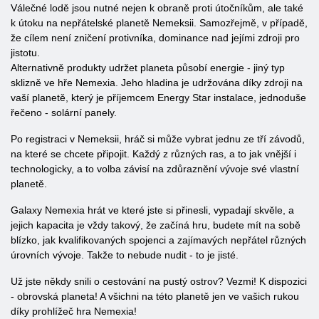
Válečné lodě jsou nutné nejen k obraně proti útočníkům, ale také
k útoku na nepřátelské planetě Nemeksii. Samozřejmě, v případě,
že cílem není zničení protivníka, dominance nad jejími zdroji pro
jistotu.
Alternativně produkty udržet planeta působí energie - jiný typ
sklizně ve hře Nemexia. Jeho hladina je udržována díky zdroji na
vaší planetě, který je příjemcem Energy Star instalace, jednoduše
řečeno - solární panely.
Po registraci v Nemeksii, hráč si může vybrat jednu ze tří závodů,
na které se chcete připojit. Každý z různých ras, a to jak vnější i
technologicky, a to volba závisí na zdůraznění vývoje své vlastní
planetě.
Galaxy Nemexia hrát ve které jste si přinesli, vypadají skvěle, a
jejich kapacita je vždy takový, že začíná hru, budete mít na sobě
blízko, jak kvalifikovaných spojenci a zajímavých nepřátel různých
úrovních vývoje. Takže to nebude nudit - to je jisté.
Už jste někdy snili o cestování na pustý ostrov? Vezmi! K dispozici
- obrovská planeta! A všichni na této planetě jen ve vašich rukou
díky prohlížeč hra Nemexia!