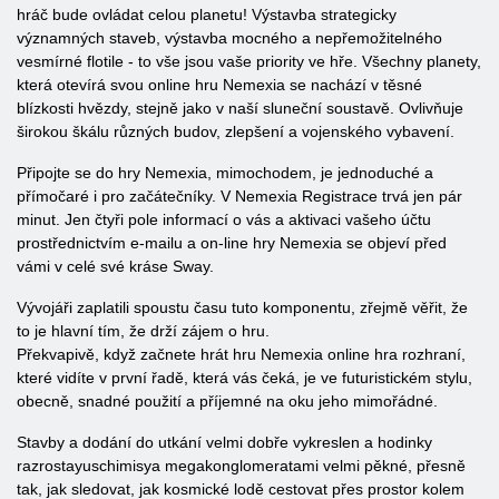
hráč bude ovládat celou planetu! Výstavba strategicky
významných staveb, výstavba mocného a nepřemožitelného
vesmírné flotile - to vše jsou vaše priority ve hře. Všechny planety,
která otevírá svou online hru Nemexia se nachází v těsné
blízkosti hvězdy, stejně jako v naší sluneční soustavě. Ovlivňuje
širokou škálu různých budov, zlepšení a vojenského vybavení.
Připojte se do hry Nemexia, mimochodem, je jednoduché a
přímočaré i pro začátečníky. V Nemexia Registrace trvá jen pár
minut. Jen čtyři pole informací o vás a aktivaci vašeho účtu
prostřednictvím e-mailu a on-line hry Nemexia se objeví před
vámi v celé své kráse Sway.
Vývojáři zaplatili spoustu času tuto komponentu, zřejmě věřit, že
to je hlavní tím, že drží zájem o hru.
Překvapivě, když začnete hrát hru Nemexia online hra rozhraní,
které vidíte v první řadě, která vás čeká, je ve futuristickém stylu,
obecně, snadné použití a příjemné na oku jeho mimořádné.
Stavby a dodání do utkání velmi dobře vykreslen a hodinky
razrostayuschimisya megakonglomeratami velmi pěkné, přesně
tak, jak sledovat, jak kosmické lodě cestovat přes prostor kolem