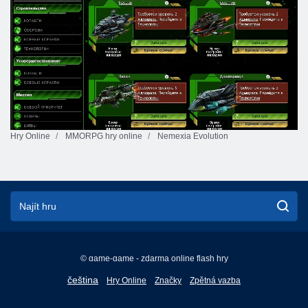
Hry Online
MMORPG hry online
Nemexia Evolution
© game-game - zdarma online flash hry
English
čeština
Hry Online
Značky
Zpětná vazba
Français