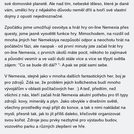
své domovské planetě. Ale nad tím, nebeské těleso, které je dané
vám, umělci hry z nějakého důvodu neměl dřít a tvoří své vlastní
dojmy z opustí nejednoznačné.
Zpočátku jsme umožňují osvoitya a hrát hry on-line Nemexia přes
questy, jsme jasně vysvětlit funkce hry. Mimochodem, na rozdíl od
mnoha jiných her Nemeksiya nezpůsobí odpor a neochotu hrát na
počáteční fázi, ale naopak - od první minuty jste začali hrát hry
on-line Nemexia, c prvních úkolů máte pocit, někoho to zajímavé
a původní vesmír a ve vaší duši stále více a více se třpytí světla
zájem: "Co se bude dít dál? "- A pak se ptát sami sebe.
V Nemexia, stejně jako v mnoha dalších fantastických her, boj je
pro zdrojů. Zdá se, že problém jejich kollichestva budí mnoho
vývojářům v oblasti počítačových her. :) A teď, předtím, než
všichni z nás, kteří začali hrát Nemexia akutní potřebu pro tři typy
zdrojů: kovy, minerály a plyn. Jako obvykle v dnešním světě,
všechny prostředky mají přijít do konce, a tak s nimi nakládat na
mysli, přesně tak, jak to jít příliš daleko, křečovité organizovat
svou kořist. Zdroje jsou prvky nezbytné pro výstavbu budov,
vozového parku a různých zlepšení ve hře.