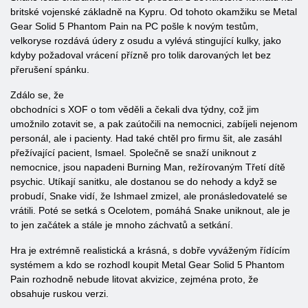
britské vojenské základně na Kypru. Od tohoto okamžiku se Metal
Gear Solid 5 Phantom Pain na PC pošle k novým testům,
velkoryse rozdává údery z osudu a vylévá stingující kulky, jako
kdyby požadoval vrácení přízně pro tolik darovaných let bez
přerušení spánku.
Zdálo se, že
obchodníci s XOF o tom věděli a čekali dva týdny, což jim
umožnilo zotavit se, a pak zaútočili na nemocnici, zabíjeli nejenom
personál, ale i pacienty. Had také chtěl pro firmu šit, ale zasáhl
přežívající pacient, Ismael. Společně se snaží uniknout z
nemocnice, jsou napadeni Burning Man, režírovaným Třetí dítě
psychic. Utíkají sanitku, ale dostanou se do nehody a když se
probudí, Snake vidí, že Ishmael zmizel, ale pronásledovatelé se
vrátili. Poté se setká s Ocelotem, pomáhá Snake uniknout, ale je
to jen začátek a stále je mnoho záchvatů a setkání.
Hra je extrémně realistická a krásná, s dobře vyváženým řídícím
systémem a kdo se rozhodl koupit Metal Gear Solid 5 Phantom
Pain rozhodně nebude litovat akvizice, zejména proto, že
obsahuje ruskou verzi.