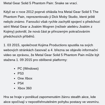
Metal Gear Solid 5 Phantom Pain: Snake se vrací.
Když se v roce 2012 poprvé ohlásila hra Metal Gear Solid 5 The
Phantom Pain, reprezentovalo ji Dick Moby Studio, které ještě
nebylo známo. Fanoušci však rychle zachytili spojení s předchozí
sérií Metal Gear a Joakim Mogren (režisér ateliéru Joakim z
Kojimy) potvrdil, že nová část je přirozeným pokračováním
předchozích příběhů.
1. 03 2015, společnost Kojima Productions spustila na svých
webových stránkách časovač a 4. března se objevilo informační
video se zprávou, že Metal Gear Solid 5 Phantom Pain může být
stažena 1. 09 2015 pro oblíbené platformy:
PC (Windows)
PS3
One Xbox
PS4
Xbox 360
Hra se hraje v poněkud zapomenutém žánru stealth akce, kde
akce spočívají v nepostřehnutelném pohybu postavy ve vesmíru.