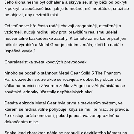
Jeho úloha nesmí být odhalena a skrývá se, stíny běží od pokrytí
k pokrytí a současně tiše, jak je to možné, ničí nepřátele, snaží se
ne objevit, aby neztratili misi.
Od teď se ve hře často raději chovají arogantněji, otevřeněji a
vzdorněji, nucují hrdinu, aby proti pravidlům realismu udělal
neuvěřitelné kaskadérské zásahy. K tomuto žánru lze připsat jen
několik výrobků a Metal Gear je jedním z mála, kteří ho nadále
úspěšně vyvíjejí.
Charakteristika světa kovových převodovek.
Mnoho se podařilo stáhnout Metal Gear Solid 5 The Phantom
Pain, dozvěděli se, že akce se rozvíjela v době, kdy občanská
válka na hranici se Závorem zuřila v Angole a v Afghánistánu se
sovětské jednotky účastnily nepřátelských akcí.
Desátá epizoda Metal Gear byla první s otevřeným světem, ve
kterém se hrdina volně pohybuje, když se mu líbí hráč. Je pravda,
že existuje určitá omezení, pokud je postava zaneprázdněna
dokončením mise.
Snake lead charakter, náhle se probudil z devítiletého kómatu na