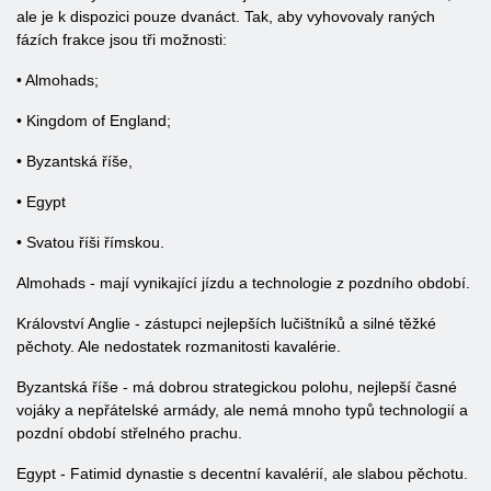
ale je k dispozici pouze dvanáct. Tak, aby vyhovovaly raných
fázích frakce jsou tři možnosti:
• Almohads;
• Kingdom of England;
• Byzantská říše,
• Egypt
• Svatou říši římskou.
Almohads - mají vynikající jízdu a technologie z pozdního období.
Království Anglie - zástupci nejlepších lučištníků a silné těžké
pěchoty. Ale nedostatek rozmanitosti kavalérie.
Byzantská říše - má dobrou strategickou polohu, nejlepší časné
vojáky a nepřátelské armády, ale nemá mnoho typů technologií a
pozdní období střelného prachu.
Egypt - Fatimid dynastie s decentní kavalérií, ale slabou pěchotu.