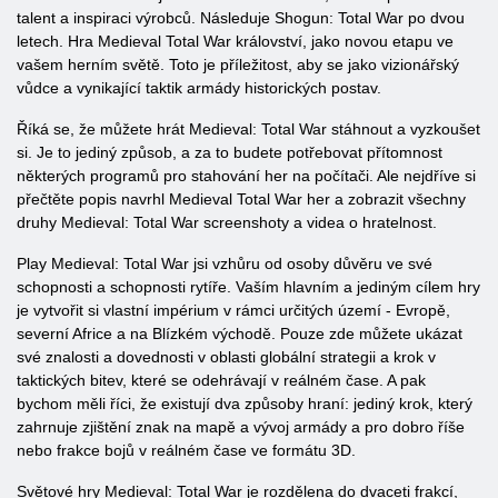
talent a inspiraci výrobců. Následuje Shogun: Total War po dvou
letech. Hra Medieval Total War království, jako novou etapu ve
vašem herním světě. Toto je příležitost, aby se jako vizionářský
vůdce a vynikající taktik armády historických postav.
Říká se, že můžete hrát Medieval: Total War stáhnout a vyzkoušet
si. Je to jediný způsob, a za to budete potřebovat přítomnost
některých programů pro stahování her na počítači. Ale nejdříve si
přečtěte popis navrhl Medieval Total War her a zobrazit všechny
druhy Medieval: Total War screenshoty a videa o hratelnost.
Play Medieval: Total War jsi vzhůru od osoby důvěru ve své
schopnosti a schopnosti rytíře. Vaším hlavním a jediným cílem hry
je vytvořit si vlastní impérium v ​​rámci určitých území - Evropě,
severní Africe a na Blízkém východě. Pouze zde můžete ukázat
své znalosti a dovednosti v oblasti globální strategii a krok v
taktických bitev, které se odehrávají v reálném čase. A pak
bychom měli říci, že existují dva způsoby hraní: jediný krok, který
zahrnuje zjištění znak na mapě a vývoj armády a pro dobro říše
nebo frakce bojů v reálném čase ve formátu 3D.
Světové hry Medieval: Total War je rozdělena do dvaceti frakcí,