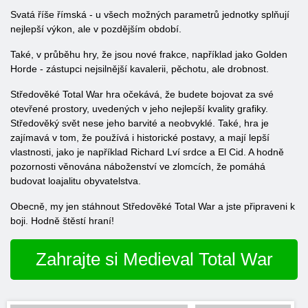
Svatá říše římská - u všech možných parametrů jednotky splňují
nejlepší výkon, ale v pozdějším období.
Také, v průběhu hry, že jsou nové frakce, například jako Golden
Horde - zástupci nejsilnější kavalerii, pěchotu, ale drobnost.
Středověké Total War hra očekává, že budete bojovat za své
otevřené prostory, uvedených v jeho nejlepší kvality grafiky.
Středověký svět nese jeho barvité a neobvyklé. Také, hra je
zajímavá v tom, že používá i historické postavy, a mají lepší
vlastnosti, jako je například Richard Lví srdce a El Cid. A hodně
pozornosti věnována náboženství ve zlomcích, že pomáhá
budovat loajalitu obyvatelstva.
Obecně, my jen stáhnout Středověké Total War a jste připraveni k
boji. Hodně štěstí hraní!
Zahrajte si Medieval Total War