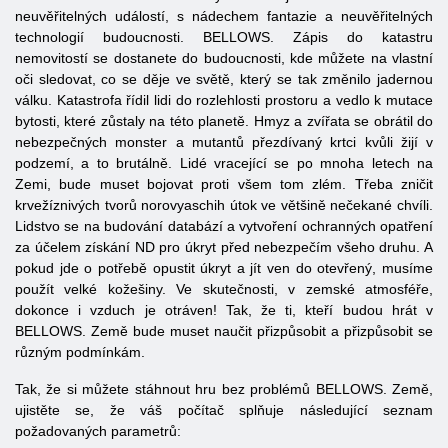
neuvěřitelných událostí, s nádechem fantazie a neuvěřitelných
technologií budoucnosti. BELLOWS. Zápis do katastru
nemovitostí se dostanete do budoucnosti, kde můžete na vlastní
oči sledovat, co se děje ve světě, který se tak změnilo jadernou
válku. Katastrofa řídil lidi do rozlehlosti prostoru a vedlo k mutace
bytosti, které zůstaly na této planetě. Hmyz a zvířata se obrátil do
nebezpečných monster a mutantů přezdívaný krtci kvůli žijí v
podzemí, a to brutálně. Lidé vracející se po mnoha letech na
Zemi, bude muset bojovat proti všem tom zlém. Třeba zničit
krvežíznivých tvorů norovyaschih útok ve většině nečekané chvíli.
Lidstvo se na budování databází a vytvoření ochranných opatření
za účelem získání ND pro úkryt před nebezpečím všeho druhu. A
pokud jde o potřebě opustit úkryt a jít ven do otevřený, musíme
použít velké kožešiny. Ve skutečnosti, v zemské atmosféře,
dokonce i vzduch je otráven! Tak, že ti, kteří budou hrát v
BELLOWS. Země bude muset naučit přizpůsobit a přizpůsobit se
různým podmínkám.
Tak, že si můžete stáhnout hru bez problémů BELLOWS. Země,
ujistěte se, že váš počítač splňuje následující seznam
požadovaných parametrů: