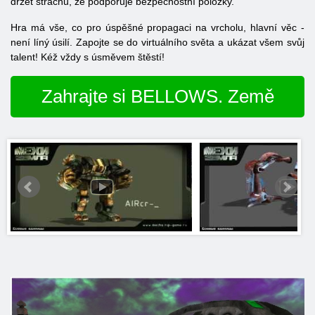
držet strachu, že podporuje bezpečnostní položky.
Hra má vše, co pro úspěšné propagaci na vrcholu, hlavní věc -
není líný úsilí. Zapojte se do virtuálního světa a ukázat všem svůj
talent! Kéž vždy s úsměvem štěstí!
Zahrajte si BELLOWS. Země