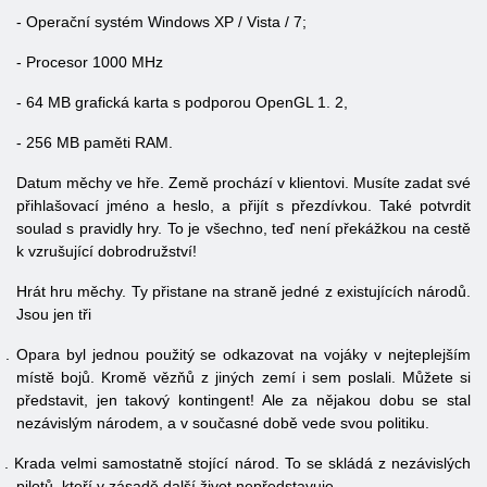
- Operační systém Windows XP / Vista / 7;
-
Procesor 1000 MHz
- 64 MB grafická karta s podporou OpenGL 1. 2,
-
256 MB paměti RAM.
Datum měchy ve hře. Země prochází v klientovi. Musíte zadat své
přihlašovací jméno a heslo, a přijít s přezdívkou. Také potvrdit
soulad s pravidly hry. To je všechno, teď není překážkou na cestě
k vzrušující dobrodružství!
Hrát hru měchy. Ty přistane na straně jedné z existujících národů.
Jsou jen tři
1
.
Opara byl jednou použitý se odkazovat na vojáky v nejteplejším
místě bojů. Kromě vězňů z jiných zemí i sem poslali. Můžete si
představit, jen takový kontingent! Ale za nějakou dobu se stal
nezávislým národem, a v současné době vede svou politiku.
2
.
Krada velmi samostatně stojící národ. To se skládá z nezávislých
pilotů, kteří v zásadě další život nepředstavuje.