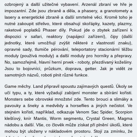
ozbrojený a další užitečné vybavení. Arzenál zbraní ve hře je
impozantní. Zde jsou zbraně a děla, a phasery, a granotomety a
lasery a energetické zbraně a další smrtelné věci. Kromě toho je
nutné zakoupit střelivo, které obsahují skořápky, kazety, plazmy,
raketové poplatků Phaser díly. Pokud jde o zbytek zařízení k
dispozici v safari, reaktory (napájecí zařízení), čipy (další
jednotky, které umožňují zvýšit některé z vlastností znaku),
opravné sady, tlumiče pérování, teleportatory stacionární těžbu
moduly (používá moduly) a další moduly pro horníky a přepravy.
No, samozřejmě, hlavní herní prvek - roboty, přezdívaný kožešiny.
Jsou to bojovníci, průzkum, doprava, getter. Jak je vidět ze
samotných názvů, roboti plnit různé funkce.
Game měchy. Land připravil spoustu zajímavých questů. Úkoly se
učí typu, a ty, které vyžadují zabíjení monster a sbírání kořisti.
Monsters sebe obrovské množství zde. Tento brouci
a slimáky a
pavouky a šneky a medvědy a horseflies a jiných nečistot. Ve
stejném kořisti, například, odkazuje Venom Sac Spider, Scorpion
klešťový, knír Mantis, Worm segmentu, Crystal Green, Magma
nádobu a další. Vše, co člověk může získat při plnění úkolů, které
mohou být uloženy v nákladovém prostoru. Stojí za zmínku, že