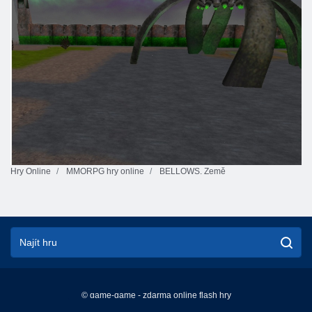
Hry Online
MMORPG hry online
BELLOWS. Země
© game-game - zdarma online flash hry