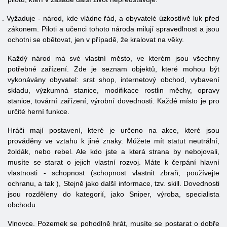
3
.
Vyžaduje - národ, kde vládne řád, a obyvatelé úzkostlivě luk před
zákonem. Piloti a učenci tohoto národa milují spravedlnost a jsou
ochotni se obětovat, jen v případě, že kralovat na věky.
Každý národ má své vlastní město, ve kterém jsou všechny
potřebné zařízení. Zde je seznam objektů, které mohou být
vykonávány obyvatel: srst shop, internetový obchod, vybavení
skladu, výzkumná stanice, modifikace rostlin měchy, opravy
stanice, tovární zařízení, výrobní dovednosti. Každé místo je pro
určité herní funkce.
Hráči mají postavení, které je určeno na akce, které jsou
prováděny ve vztahu k jiné znaky. Můžete mít statut neutrální,
žoldák, nebo rebel. Ale kdo jste a která strana by nebojovali,
musíte se starat o jejich vlastní rozvoj. Máte k čerpání hlavní
vlastnosti - schopnost (schopnost vlastnit zbraň, používejte
ochranu, a tak ), Stejně jako další informace, tzv. skill. Dovednosti
jsou rozděleny do kategorií, jako Sniper, výroba, specialista
obchodu.
Vlnovce. Pozemek se pohodlně hrát, musíte se postarat o dobře