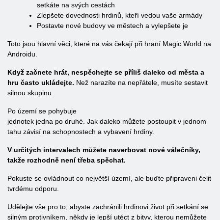
setkáte na svých cestách
Zlepšete dovednosti hrdinů, kteří vedou vaše armády
Postavte nové budovy ve městech a vylepšete je
Toto jsou hlavní věci, které na vás čekají při hraní Magic World na
Androidu.
Když začnete hrát, nespěchejte se příliš daleko od města a
hru často ukládejte.
Než narazíte na nepřátele, musíte sestavit
silnou skupinu.
Po území se pohybuje
jednotek jedna po druhé. Jak daleko můžete postoupit v jednom
tahu závisí na schopnostech a vybavení hrdiny.
V určitých intervalech můžete naverbovat nové válečníky,
takže rozhodně není třeba spěchat.
Pokuste se ovládnout co největší území, ale buďte připraveni čelit
tvrdému odporu.
Udělejte vše pro to, abyste zachránili hrdinovi život při setkání se
silným protivníkem, někdy je lepší utéct z bitvy, kterou nemůžete