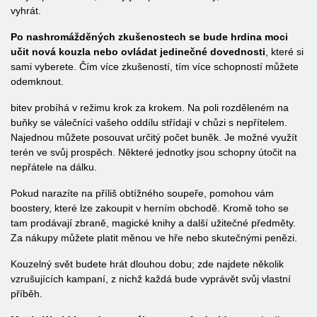
vyhrát.
Po nashromážděných zkušenostech se bude hrdina moci
učit nová kouzla nebo ovládat jedinečné dovednosti
, které si
sami vyberete. Čím více zkušeností, tím více schopností můžete
odemknout.
bitev probíhá v režimu krok za krokem. Na poli rozděleném na
buňky se válečníci vašeho oddílu střídají v chůzi s nepřítelem.
Najednou můžete posouvat určitý počet buněk. Je možné využít
terén ve svůj prospěch. Některé jednotky jsou schopny útočit na
nepřátele na dálku.
Pokud narazíte na příliš obtížného soupeře, pomohou vám
boostery, které lze zakoupit v herním obchodě. Kromě toho se
tam prodávají zbraně, magické knihy a další užitečné předměty.
Za nákupy můžete platit měnou ve hře nebo skutečnými penězi.
Kouzelný svět budete hrát dlouhou dobu; zde najdete několik
vzrušujících kampaní, z nichž každá bude vyprávět svůj vlastní
příběh.