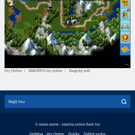
Hry Online
MMORPG hry online
Magický svět
© game-game - zdarma online flash hry
English
čeština
Hry Online
Značky
Zpětná vazba