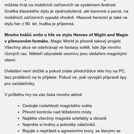
můžete hrát na mobilních zařízeních se systémem Android.
Grafika klasického stylu je zjednodušená, ale barevná a jasná; na
mobilních zařízeních vypadá vhodně. Hlasové herectví je také ve
stylu her z 90. let, hudba je příjemná.
Mnoho hráčů snilo o hře ve stylu Heroes of Might and Magic
v přenosném formátu.
Magic World je přesně takový projekt.
Všechny akce se odehrávají ve fantasy světě, kde žije mnoho
různých ras. Někteří obyvatelé vesmíru jsou obdařeni magickými
silami.
Ovládání není složité a pokud znáte předchůdce této hry na PC,
bez problémů na to přijdete. Pokud ne, pak vývojáři připravili tipy
pro začátečníky.
V průběhu hry na vás čeká mnoho aktivit:
Cestujte rozlehlostí magického světa
Převzít kontrolu nad těžebními místy
Najděte všechny magické artefakty a zbraně
Najměte si hrdiny a jednotky válečníků
Bojujte s nepřáteli a agresivními tvory, se kterými se