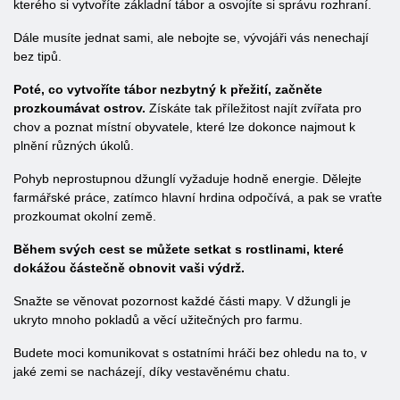
kterého si vytvoříte základní tábor a osvojíte si správu rozhraní.
Dále musíte jednat sami, ale nebojte se, vývojáři vás nenechají
bez tipů.
Poté, co vytvoříte tábor nezbytný k přežití, začněte
prozkoumávat ostrov.
Získáte tak příležitost najít zvířata pro
chov a poznat místní obyvatele, které lze dokonce najmout k
plnění různých úkolů.
Pohyb neprostupnou džunglí vyžaduje hodně energie. Dělejte
farmářské práce, zatímco hlavní hrdina odpočívá, a pak se vraťte
prozkoumat okolní země.
Během svých cest se můžete setkat s rostlinami, které
dokážou částečně obnovit vaši výdrž.
Snažte se věnovat pozornost každé části mapy. V džungli je
ukryto mnoho pokladů a věcí užitečných pro farmu.
Budete moci komunikovat s ostatními hráči bez ohledu na to, v
jaké zemi se nacházejí, díky vestavěnému chatu.