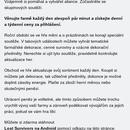
Vzájemně si pomáhat a vytvářet aliance. Zúčastněte se
skupinových soutěží.
Věnujte farmě každý den alespoň pár minut a získejte denní
a týdenní ceny za přihlášení.
Roční období se ve hře mění a o prázdninách se konají speciální
soutěže. V takových událostech můžete vyhrát tematické
farmářské dekorace, cenné suroviny a vzácné dekorační
předměty. Nenechte si ujít tyto soutěže, pravidelně kontrolujte
aktualizace her.
Obchod ve hře aktualizuje svůj sortiment každý den. Koupit si
můžete jak dekorace, tak užitečné předměty, dokonce je možné
doplnit zásoby energie. Plaťte za zboží herní měnou nebo
skutečnými penězi.
Utrácení peněz je volitelné, ale tímto způsobem můžete trochu
urychlit vývoj vaší farmy a zároveň poděkovat vývojářům za jejich
práci, pokud se vám hra líbí.
Můžete si zdarma stáhnout
Lost Survivors na Android
pomocí odkazu na této stránce.