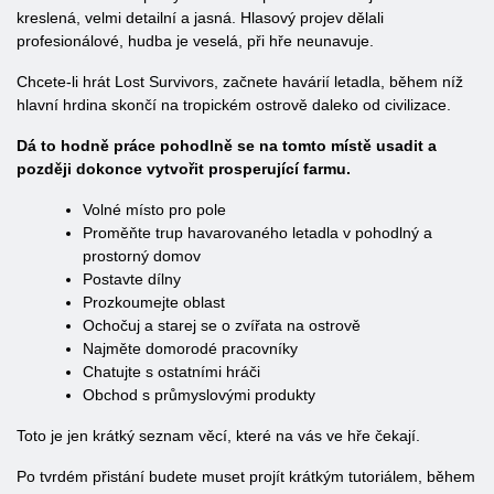
kreslená, velmi detailní a jasná. Hlasový projev dělali
profesionálové, hudba je veselá, při hře neunavuje.
Chcete-li hrát Lost Survivors, začnete havárií letadla, během níž
hlavní hrdina skončí na tropickém ostrově daleko od civilizace.
Dá to hodně práce pohodlně se na tomto místě usadit a
později dokonce vytvořit prosperující farmu.
Volné místo pro pole
Proměňte trup havarovaného letadla v pohodlný a
prostorný domov
Postavte dílny
Prozkoumejte oblast
Ochočuj a starej se o zvířata na ostrově
Najměte domorodé pracovníky
Chatujte s ostatními hráči
Obchod s průmyslovými produkty
Toto je jen krátký seznam věcí, které na vás ve hře čekají.
Po tvrdém přistání budete muset projít krátkým tutoriálem, během