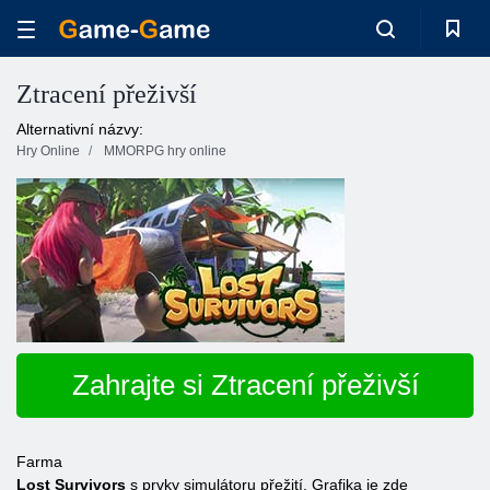
Ztracení přeživší
Alternativní názvy:
Hry Online
MMORPG hry online
Zahrajte si Ztracení přeživší
Farma
Lost Survivors
s prvky simulátoru přežití. Grafika je zde