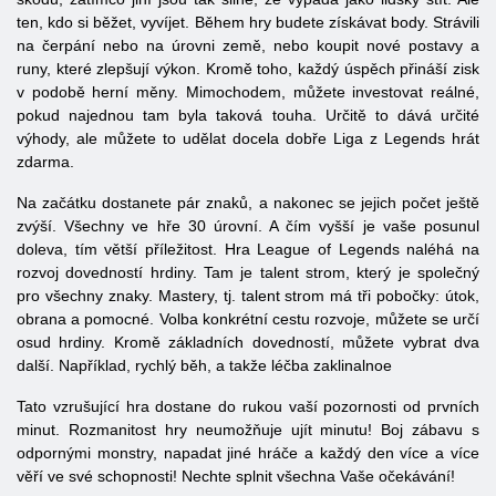
ten, kdo si běžet, vyvíjet. Během hry budete získávat body. Strávili
na čerpání nebo na úrovni země, nebo koupit nové postavy a
runy, které zlepšují výkon. Kromě toho, každý úspěch přináší zisk
v podobě herní měny. Mimochodem, můžete investovat reálné,
pokud najednou tam byla taková touha. Určitě to dává určité
výhody, ale můžete to udělat docela dobře
Liga
z
Legends
hrát
zdarma.
Na začátku dostanete pár znaků, a nakonec se jejich počet ještě
zvýší. Všechny ve hře 30 úrovní. A čím vyšší je vaše posunul
doleva, tím větší příležitost. Hra League of Legends naléhá na
rozvoj dovedností hrdiny. Tam je talent strom, který je společný
pro všechny znaky. Mastery, tj. talent strom má tři pobočky: útok,
obrana a pomocné. Volba konkrétní cestu rozvoje, můžete se určí
osud hrdiny. Kromě základních dovedností, můžete vybrat dva
další. Například, rychlý běh, a takže léčba zaklinalnoe
Tato vzrušující hra dostane do rukou vaší pozornosti od prvních
minut. Rozmanitost hry neumožňuje ujít minutu! Boj zábavu s
odpornými monstry, napadat jiné hráče a každý den více a více
věří ve své schopnosti! Nechte splnit všechna Vaše očekávání!