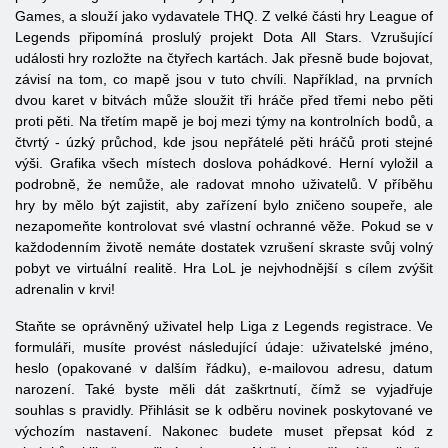
Games, a slouží jako vydavatele THQ. Z velké části hry League of
Legends připomíná proslulý projekt Dota All Stars. Vzrušující
události hry rozložte na čtyřech kartách. Jak přesně bude bojovat,
závisí na tom, co mapě jsou v tuto chvíli. Například, na prvních
dvou karet v bitvách může sloužit tři hráče před třemi nebo pěti
proti pěti. Na třetím mapě je boj mezi týmy na kontrolních bodů, a
čtvrtý - úzký průchod, kde jsou nepřátelé pěti hráčů proti stejné
výši. Grafika všech místech doslova pohádkové. Herní vyložil a
podrobně, že nemůže, ale radovat mnoho uživatelů. V příběhu
hry by mělo být zajistit, aby zařízení bylo zničeno soupeře, ale
nezapomeňte kontrolovat své vlastní ochranné věže. Pokud se v
každodenním životě nemáte dostatek vzrušení skraste svůj volný
pobyt ve virtuální realitě. Hra
LoL
je nejvhodnější s cílem zvýšit
adrenalin v krvi!
Staňte se oprávněný uživatel help
Liga
z
Legends
registrace. Ve
formuláři, musíte provést následující údaje: uživatelské jméno,
heslo (opakované v dalším řádku), e-mailovou adresu, datum
narození. Také byste měli dát zaškrtnutí, čímž se vyjadřuje
souhlas s pravidly. Přihlásit se k odběru novinek poskytované ve
výchozím nastavení. Nakonec budete muset přepsat kód z