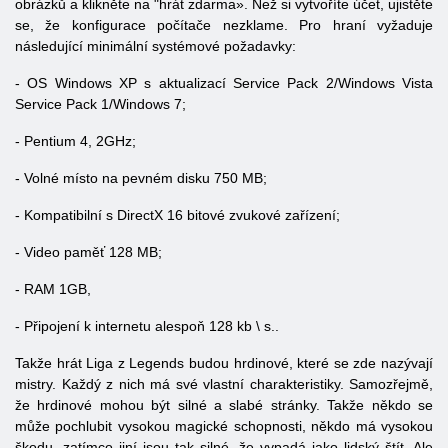
obrázků a klikněte na "hrát zdarma». Než si vytvoříte účet, ujistěte
se, že konfigurace počítače nezklame. Pro hraní vyžaduje
následující minimální systémové požadavky:
-
OS
Windows XP s aktualizací Service Pack 2/Windows Vista
Service Pack 1/Windows 7;
- Pentium 4, 2GHz;
- Volné místo na pevném disku 750 MB;
- Kompatibilní s DirectX 16 bitové zvukové zařízení;
- Video paměť 128 MB;
- RAM 1GB,
- Připojení k internetu alespoň 128 kb \ s..
Takže hrát
Liga
z
Legends
budou hrdinové, které se zde nazývají
mistry. Každý z nich má své vlastní charakteristiky. Samozřejmě,
že hrdinové mohou být silné a slabé stránky. Takže někdo se
může pochlubit vysokou magické schopnosti, někdo má vysokou
škodu, zatímco jiní jsou tak silné, že vypadá jako lidský štít. Ale