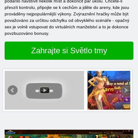
podařilo navštívit několik míst a dokončit pár úkolů. Chcete-li
převzít kontrolu, připojte se k cechům a jděte do areny, kde jsou
prováděny nejpopulárnější výkony. Zvýraznění hračky může být
považováno za určitou odchylku od obvyklého scénáře - opačný
sex je volně vstupovat do virtuálních manželství a to je dokonce
povzbuzováno bonusy.
Zahrajte si Světlo tmy