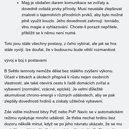
Mag je obdařen darem komunikace se zvířaty a
dovedně ovládá prvky přírody. Musí neustále zlepšovat
znalosti o tajemstvích přírodních prvků, aby bylo možné
plně využít kouzlo. Jeho dovednosti zahrnují: tornádo,
vlnu magie a vyhlazování. Chcete-li porazit nepřítele,
přiblížit se k němu není nutné.
Toto jsou stále všechny postavy, z čeho vybírat, ale jak se hra
stále vyvíjí, lze doufat, že v budoucnu bude větší rozmanitost.
vývoj a boj s postavami
B Světlo temnoty nemůže dělat bez stálého zvýšení výkonu.
Účast v bitvách a úkolech přispívá k růstu nejen osobních
vlastností, ale také otevírá cestu k řadě domácích zvířat a
vybavení (normální, vzácné, epické). Je velmi důležité
akumulovat chrono-energii v různých událostech, aby se pak
zlepšily dovednosti hrdinů a získaly užitečné vybavení.
Zde vidíte možnost bitvy PvE nebo PvP. Navíc se v automatickém
režimu vyskytuje mnoho událostí. Je třeba nechat hrdinu bez
dozoru několik minut, když se po jeho návratu ukázalo, že se mu