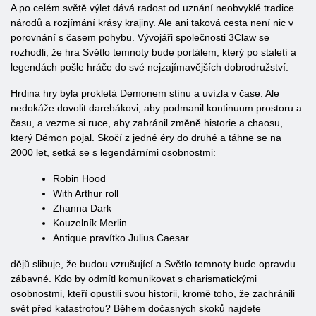
A po celém světě výlet dává radost od uznání neobvyklé tradice
národů a rozjímání krásy krajiny. Ale ani taková cesta není nic v
porovnání s časem pohybu. Vývojáři společnosti 3Claw se
rozhodli, že hra Světlo temnoty bude portálem, který po staletí a
legendách pošle hráče do své nejzajímavějších dobrodružství.
Hrdina hry byla prokletá Demonem stínu a uvízla v čase. Ale
nedokáže dovolit darebákovi, aby podmanil kontinuum prostoru a
času, a vezme si ruce, aby zabránil změně historie a chaosu,
který Démon pojal. Skočí z jedné éry do druhé a táhne se na
2000 let, setká se s legendárními osobnostmi:
Robin Hood
With Arthur roll
Zhanna Dark
Kouzelník Merlin
Antique pravítko Julius Caesar
dějů slibuje, že budou vzrušující a Světlo temnoty bude opravdu
zábavné. Kdo by odmítl komunikovat s charismatickými
osobnostmi, kteří opustili svou historii, kromě toho, že zachránili
svět před katastrofou? Během dočasných skoků najdete