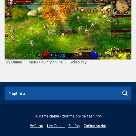
Hry Online
MMORPG hry online
Světlo tmy
© game-game - zdarma online flash hry
English
čeština
Hry Online
Značky
Zpětná vazba
Français