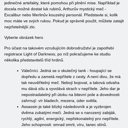
jedinečné artefakty, které pomohou při plnění mise. Například je
docela možné dostat luk rubinů, Arthurův mystický meč -
Excalibur nebo Merlinův kouzelný personál. Představte si, kolik
moc máte ve svých rukou. Pokud je správně použit, můžete zatajit
nejzřetelnější zlo.
Vyberte obrázek hero
Pro účast na takovém vzrušujícím dobrodružství je zapotřebí
registrace Light of Darkness, po níž pokračujeme ke studiu
několika představitelů tříd hrdinů.
Válečníci. Jedná se o skutečný tank - houpající se
dopředu a zametá nepřítele z cesty. A není divu, že má
tak neuvěřitelný meč. Nebojí bojovat, a taková odvaha
mu dává sílu a vyvolává strach v nepřítele. Jeho dar je
nepostradatelný při útoku na bitevní pole a dovednosti
zahrnují: vír bladech, mezera, úder světla.
Assassin je také blízký následovník a je vyzbrojen
dvěma zubatými meči. Jedná se o narozený zabiják,
rychlý, agilní, energický, nepřekonatelný pro nepřítele.
Jeho schopnosti: smrad smrti, víru, tanec stínů.