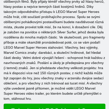
oblíbených filmů. Byly přijaty téměř všechny prvky až hlasy herců,
hlasy postav a nejvíce temných částí kostýmů hrdinů. Díky
takovým odpovědného přístupu k LEGO Marvel Super Heroes
může hrát, cítit součástí probíhajícího procesu. Spolu se svými
oblíbenými pohádkovými postavičkami budete navštěvovat různá
místa, zkuste provést tolik misí, že na konci, k dosažení cíle. Děj
je založen na povídce o některých Silver Surfer, jehož deska byla
rozdělena do mnoha malých částic. Ve skutečnosti, pro fragmenty
příboje a máte okamžitě pronásledovat poté, co se vám podaří
LEGO Marvel Super Heroes stahování. Všechny, bez výjimky,
Marvel Comics znaky: darebáci, a skuteční hrdinové, šel hledat
částí desky. Velmi dobré vývojáři řešení - schopnost hrát každou z
navrhovaných znaků. Poslání a úkoly je předepsána pro všechny
(i temné) znaků. Jen si představte všechny velikosti projektu: hra
má k dispozici více než 150 různých postav, z nichž každá může
být zapojen do hry, jsou všechny znaky v arzenálu dvojice sedací
oblečení, a pro všechny z nich trénoval asi tucet misí. A všechny
výše uvedené jasně přítomen, je možné vidět LEGO Marvel
Super Heroes video trailer, po kterém budete určitě přemýšlet o
tom, stáhnout hru.