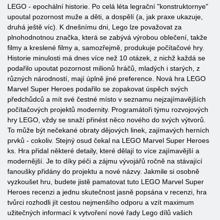
LEGO - epochální historie. Po celá léta legrační "konstruktornye"
upoutal pozornost muže a děti, a dospělí (a, jak praxe ukazuje,
druhá ještě víc). K dnešnímu dni, Lego lze považovat za
plnohodnotnou značka, která se zabývá výrobou oblečení, takže
filmy a kreslené filmy a, samozřejmě, produkuje počítačové hry.
Historie minulosti má dnes více než 10 otázek, z nichž každá se
podařilo upoutat pozornost milionů hráčů, mladých i starých, z
různých národností, mají úplně jiné preference. Nová hra LEGO
Marvel Super Heroes podařilo se zopakovat úspěch svých
předchůdců a mít své čestné místo v seznamu nejzajímavějších
počítačových projektů modernity. Programátoři týmu rozvojových
hry LEGO, vždy se snaží přinést něco nového do svých výtvorů.
To může být nečekané obraty dějových linek, zajímavých herních
prvků - cokoliv. Stejný osud čekal na LEGO Marvel Super Heroes
ks. Hra přidal některé detaily, které dělají to více zajímavější a
modernější. Je to díky péči a zájmu vývojářů ročně na stávající
fanoušky přidány do projektu a nové názvy. Jakmile si osobně
vyzkoušet hru, budete jistě pamatovat tuto LEGO Marvel Super
Heroes recenzi a jednu skutečnost jasně popsána v recenzi, hra
tvůrci rozhodli jít cestou nejmenšího odporu a vzít maximum
užitečných informací k vytvoření nové řady Lego dílů vašich