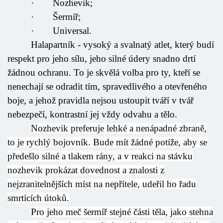
·
Nozhevik;
·
Šermíř;
·
Universal.
Halapartník - vysoký a svalnatý atlet, který budí
respekt pro jeho sílu, jeho silné údery snadno drtí
žádnou ochranu. To je skvělá volba pro ty, kteří se
nenechají se odradit tím, spravedlivého a otevřeného
boje, a jehož pravidla nejsou ustoupit tváří v tvář
nebezpečí, kontrastní jej vždy odvahu a tělo.
Nozhevik preferuje lehké a nenápadné zbraně,
to je rychlý bojovník. Bude mít žádné potíže, aby se
předešlo silné a tlakem rány, a v reakci na stávku
nozhevik prokázat dovednost a znalosti z
nejzranitelnějších míst na nepřítele, udeřil ho řadu
smrtících útoků.
Pro jeho meč šermíř stejné části těla, jako stehna