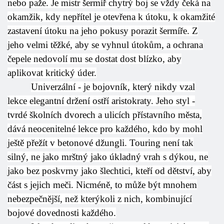
nebo paže. Je mistr šermíř chytrý boj se vždy čeká na
okamžik, kdy nepřítel je otevřena k útoku, k okamžité
zastavení útoku na jeho pokusy porazit šermíře. Z
jeho velmi těžké, aby se vyhnul útokům, a ochrana
čepele nedovolí mu se dostat dost blízko, aby
aplikovat kritický úder.
Univerzální - je bojovník, který nikdy vzal
lekce elegantní držení ostří aristokraty. Jeho styl -
tvrdé školních dvorech a ulicích přístavního města,
dává neocenitelné lekce pro každého, kdo by mohl
ještě přežít v betonové džungli. Touring není tak
silný, ne jako mrštný jako úkladný vrah s dýkou, ne
jako bez poskvrny jako šlechtici, kteří od dětství, aby
část s jejich meči. Nicméně, to může být mnohem
nebezpečnější, než kterýkoli z nich, kombinující
bojové dovednosti každého.