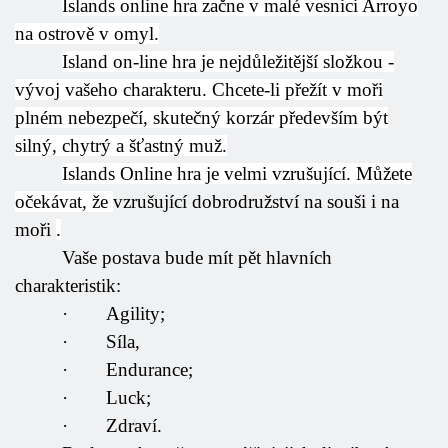
Islands online hra začne v malé vesnici Arroyo
na ostrově v omyl.
Island on-line hra je nejdůležitější složkou -
vývoj vašeho charakteru. Chcete-li přežít v moři
plném nebezpečí, skutečný korzár především být
silný, chytrý a šťastný muž.
Islands Online hra je velmi vzrušující. Můžete
očekávat, že
vzrušující dobrodružství na souši i na
moři
.
Vaše postava bude mít pět hlavních
charakteristik:
·
Agility;
·
Síla,
·
Endurance;
·
Luck;
·
Zdraví.