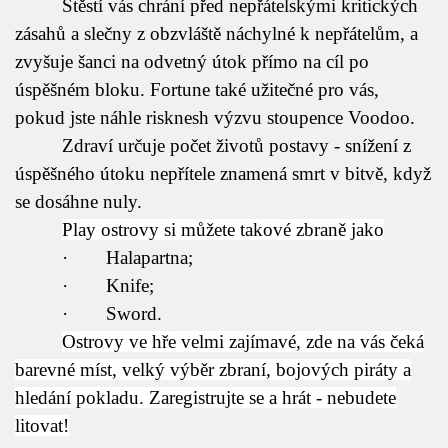
Štěstí vás chrání před nepřátelskými kritických
zásahů a slečny z obzvláště náchylné k nepřátelům, a
zvyšuje šanci na odvetný útok přímo na cíl po
úspěšném bloku. Fortune také užitečné pro vás,
pokud jste náhle risknesh výzvu stoupence Voodoo.
Zdraví určuje počet životů postavy - snížení z
úspěšného útoku nepřítele znamená smrt v bitvě, když
se dosáhne nuly.
Play ostrovy si můžete takové zbraně jako
·
Halapartna;
·
Knife;
·
Sword.
Ostrovy ve hře velmi zajímavé, zde na vás čeká
barevné míst, velký výběr zbraní, bojových piráty a
hledání pokladu. Zaregistrujte se a hrát - nebudete
litovat!