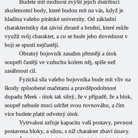
Budete mít možnost zvýšit jejich distribucí
zkušenostní body, které budou mít na vás, když je
hladina vašeho pirátské univerzity. Od základní
charakteristiky dat závisí zbraně a brnění, které může
využít svůj charakter, a co se bude jeho dovednost v
boji se spustí nejčastěji.
Obratný bojovník zasažen přesněji a útok
soupeři častěji ve vzduchu kolem něj, spíše než
zasáhnout cíl.
Fyzická síla vašeho bojovníka bude mít vliv na
škody způsobené mačetami a pravděpodobnost
dopadu Meek - útok tak silný, že v případě, že a blok,
soupeř nebude moci udržet svou rovnováhu, a čím
více budete platit odvetný útok.
Vytrvalost určuje kapacitu vaší postavy, pevnost
postavena bloky, a silou, s níž charakter zbaví únavy.