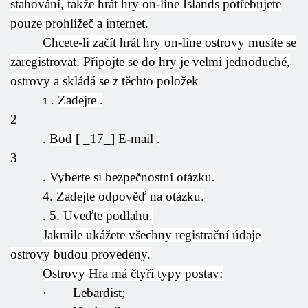
stahování, takže hrát hry on-line Islands potřebujete
pouze prohlížeč a internet.
Chcete-li začít hrát hry on-line ostrovy musíte se
zaregistrovat. Připojte se do hry je velmi jednoduché,
ostrovy a skládá se z těchto položek
.
Zadejte
.
1
2
.
Bod
[ _17_] E-mail
.
3
.
Vyberte si bezpečnostní otázku.
4.
Zadejte odpověď na otázku.
. 5.
Uveďte podlahu.
Jakmile ukážete všechny registrační údaje
ostrovy budou provedeny.
Ostrovy Hra má čtyři typy postav:
·
Lebardist;