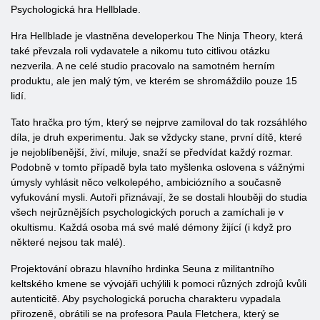
Psychologická hra Hellblade.
Hra Hellblade je vlastněna developerkou The Ninja Theory, která
také převzala roli vydavatele a nikomu tuto citlivou otázku
nezverila. A ne celé studio pracovalo na samotném herním
produktu, ale jen malý tým, ve kterém se shromáždilo pouze 15
lidí.
Tato hračka pro tým, který se nejprve zamiloval do tak rozsáhlého
díla, je druh experimentu. Jak se vždycky stane, první dítě, které
je nejoblíbenější, živí, miluje, snaží se předvídat každý rozmar.
Podobně v tomto případě byla tato myšlenka oslovena s vážnými
úmysly vyhlásit něco velkolepého, ambiciózního a současně
vyfukování mysli. Autoři přiznávají, že se dostali hlouběji do studia
všech nejrůznějších psychologických poruch a zamíchali je v
okultismu. Každá osoba má své malé démony žijící (i když pro
některé nejsou tak malé).
Projektování obrazu hlavního hrdinka Seuna z militantního
keltského kmene se vývojáři uchýlili k pomoci různých zdrojů kvůli
autenticitě. Aby psychologická porucha charakteru vypadala
přirozeně, obrátili se na profesora Paula Fletchera, který se