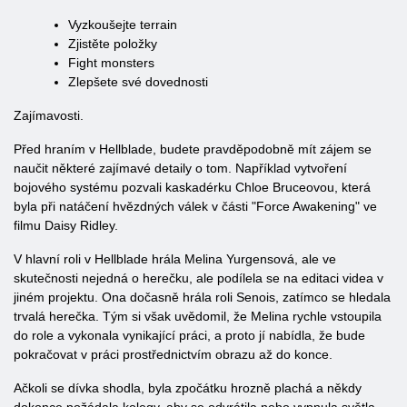
Vyzkoušejte terrain
Zjistěte položky
Fight monsters
Zlepšete své dovednosti
Zajímavosti.
Před hraním v Hellblade, budete pravděpodobně mít zájem se
naučit některé zajímavé detaily o tom. Například vytvoření
bojového systému pozvali kaskadérku Chloe Bruceovou, která
byla při natáčení hvězdných válek v části "Force Awakening" ve
filmu Daisy Ridley.
V hlavní roli v Hellblade hrála Melina Yurgensová, ale ve
skutečnosti nejedná o herečku, ale podílela se na editaci videa v
jiném projektu. Ona dočasně hrála roli Senois, zatímco se hledala
trvalá herečka. Tým si však uvědomil, že Melina rychle vstoupila
do role a vykonala vynikající práci, a proto jí nabídla, že bude
pokračovat v práci prostřednictvím obrazu až do konce.
Ačkoli se dívka shodla, byla zpočátku hrozně plachá a někdy