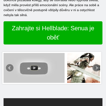
dokonce požádala kolegy, aby se odvrátila nebo vypnula světla,
když měla provést příliš emocionální scény. Ale práce na sobě a
cvičení v tělocvičně postupně vštípily důvěru v ni a ostychlost
nebyla tak silná.
Zahrajte si Hellblade: Senua je
oběť