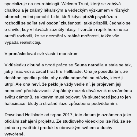
specializuje na neurobiologii. Welcom Trust, který se zabývá
charitou a je známý lékařským a vědeckým výzkumem v různých
oborech, velmi pomohl. Lidé, kteří kdysi přežili psychózu a
rozhodli se sdílet své osobní zkušenosti, také přispěli. Jednalo se
o chvíle, kdy v hlavách zazněly hlasy. Tvorcům replik heroinu se
autoři rozhodli, že se nezmění v reálné možnosti, takže vše
vypadá realističtěji.
V pronásledovat své vlastní monstrum.
V důsledku dlouhé a tvrdé práce se Seuna narodila a stala se tak,
jak ji hráč vidí a začal hrát hru Hellblade. Ona je posedlá tím, že
dosáhne spodku pekla, aby našla odpovědi na otázky, které ji
utrpí. Ale ona neví, že peklo je vždy vedle ní, je projevem její
nemocné představivosti. Zapálený mozek dává vznik neznámému
světu démonů, se kterým musí bojovat. Ve skutečnosti jsou to jen
halucinace, bludy a strašné iluze způsobené podvědomím.
Download Hellblade od srpna 2017, toto datum je oznámeno jako
oficiální zahájení projektu. Ze studiového videoklipu lze říci, že se
jedná o prvotřídní produkt s obrovským světem a duchy
vytvořené.