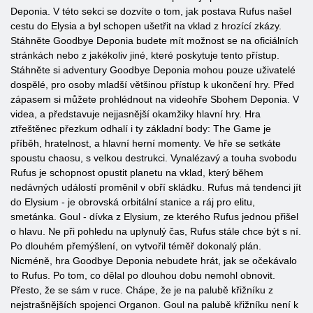
Deponia. V této sekci se dozvíte o tom, jak postava Rufus našel
cestu do Elysia a byl schopen ušetřit na vklad z hrozící zkázy.
Stáhněte Goodbye Deponia budete mít možnost se na oficiálních
stránkách nebo z jakékoliv jiné, které poskytuje tento přístup.
Stáhněte si adventury Goodbye Deponia mohou pouze uživatelé
dospělé, pro osoby mladší většinou přístup k ukončení hry. Před
zápasem si můžete prohlédnout na videohře Sbohem Deponia. V
videa, a představuje nejjasnější okamžiky hlavní hry. Hra
ztřeštěnec přezkum odhalí i ty základní body: The Game je
příběh, hratelnost, a hlavní herní momenty. Ve hře se setkáte
spoustu chaosu, s velkou destrukci. Vynalézavý a touha svobodu
Rufus je schopnost opustit planetu na vklad, který během
nedávných událostí proměnil v obří skládku. Rufus má tendenci jít
do Elysium - je obrovská orbitální stanice a ráj pro elitu,
smetánka. Goul - dívka z Elysium, ze kterého Rufus jednou přišel
o hlavu. Ne při pohledu na uplynulý čas, Rufus stále chce být s ní.
Po dlouhém přemýšlení, on vytvořil téměř dokonalý plán.
Nicméně, hra Goodbye Deponia nebudete hrát, jak se očekávalo
to Rufus. Po tom, co dělal po dlouhou dobu nemohl obnovit.
Přesto, že se sám v ruce. Chápe, že je na palubě křižníku z
nejstrašnějších spojenci Organon. Goul na palubě křižníku není k