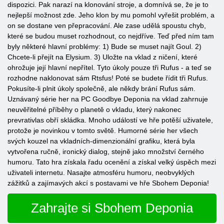
dispozici. Pak narazí na klonování stroje, a domnívá se, že je to
nejlepší možnost zde. Jeho klon by mu pomohl vyřešit problém, a
on se dostane ven přepracování. Ale zase udělá spoustu chyb,
které se budou muset rozhodnout, co nejdříve. Teď před ním tam
byly některé hlavní problémy: 1) Bude se muset najít Goul. 2)
Chcete-li přejít na Elysium. 3) Uložte na vklad z ničení, které
ohrožuje její hlavní nepřítel. Tyto úkoly pouze tři Rufus - a teď se
rozhodne naklonovat sám Rtsfus! Poté se budete řídit tři Rufus.
Pokusíte-li plnit úkoly společně, ale někdy brání Rufus sám.
Uznávaný série her na PC Goodbye Deponia na vklad zahrnuje
neuvěřitelné příběhy o planetě o vkladu, který nakonec
prevrativlas obří skládka. Mnoho událostí ve hře potěší uživatele,
protože je novinkou v tomto světě. Humorné série her všech
svých kouzel na vkladních-dimenzionální grafiku, která byla
vytvořena ručně, ironický dialog, stejně jako množství černého
humoru. Tato hra získala řadu ocenění a získal velký úspěch mezi
uživateli internetu. Nasajte atmosféru humoru, neobvyklých
zážitků a zajímavých akcí s postavami ve hře Sbohem Deponia!
Zahrajte si Sbohem Deponia