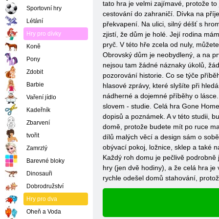
tato hra je velmi zajímavé, protože t
Sportovní hry
cestování do zahraničí. Dívka na pří
Létání
překvapení. Na ulici, silný déšť s h
Hry pro dívky
zjistí, že dům je holé. Její rodina má
pryč. V této hře zcela od nuly, můžete
Koně
Obrovský dům je neobydlený, a na prvn
Pony
nejsou tam žádné náznaky úkolů, žád
Zdobit
pozorování historie. Co se týče příbě
Barbie
hlasové zprávy, které slyšíte při hle
nádherné a dojemné příběhy o lásce. 
Vaření jídlo
slovem - studie. Celá hra Gone Home
Kadeřník
dopisů a poznámek. A v této studii, bu
Zbarvení
domě, protože budete mít po ruce ma
tvořit
dílů malých věcí a design sám o sobě
obývací pokoj, ložnice, sklep a také
Zamrzlý
Každý roh domu je pečlivě podrobně j
Barevné bloky
hry (jen dvě hodiny), a že celá hra j
Dinosauři
rychle odešel domů stahování, protože
Dobrodružství
Hry pro dva
Oheň a Voda