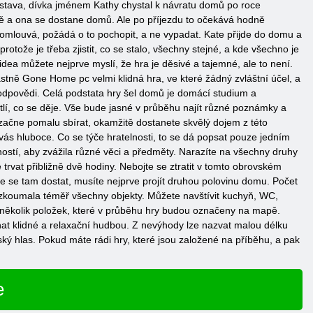
 postava, dívka jménem Kathy chystal k návratu domů po roce
zdě a ona se dostane domů. Ale po příjezdu to očekává hodně
 omlouvá, požádá o to pochopit, a ne vypadat. Kate přijde do domu a
rotože je třeba zjistit, co se stalo, všechny stejné, a kde všechno je
videa můžete nejprve myslí, že hra je děsivé a tajemné, ale to není.
astně Gone Home pc velmi klidná hra, ve které žádný zvláštní účel, a
odpovědi. Celá podstata hry šel domů je domácí studium a
tlí, co se děje. Vše bude jasné v průběhu najít různé poznámky a
z začne pomalu sbírat, okamžitě dostanete skvělý dojem z této
vás hluboce. Co se týče hratelnosti, to se dá popsat pouze jedním
stí, aby zvážila různé věci a předměty. Narazíte na všechny druhy
 trvat přibližně dvě hodiny. Nebojte se ztratit v tomto obrovském
 se tam dostat, musíte nejprve projít druhou polovinu domu. Počet
ozkoumala téměř všechny objekty. Můžete navštívit kuchyň, WC,
 několik položek, které v průběhu hry budou označeny na mapě.
hat klidné a relaxační hudbou. Z nevýhody lze nazvat malou délku
nský hlas. Pokud máte rádi hry, které jsou založené na příběhu, a pak
e