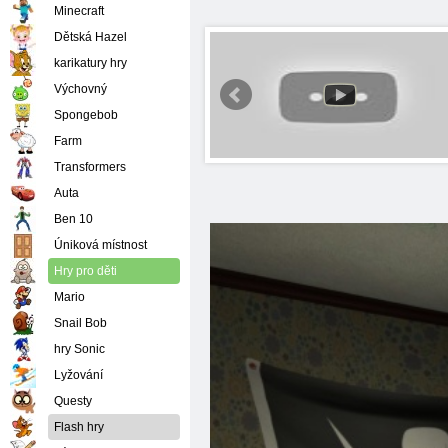
Minecraft
Dětská Hazel
karikatury hry
Výchovný
Spongebob
Farm
Transformers
Auta
Ben 10
Úniková místnost
Hry pro děti
Mario
Snail Bob
hry Sonic
Lyžování
Questy
Flash hry