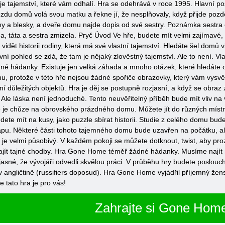
o je tajemství, které vám odhalí. Hra se odehrává v roce 1995. Hlavní
jezdu domů volá svou matku a řekne jí, že nesplňovaly, když přijde po
romy a blesky, a dveře domu najde dopis od své sestry. Poznámka sestra
ma, táta a sestra zmizela. Pryč Úvod Ve hře, budete mít velmi zajímavé, p
 vidět historii rodiny, která má své vlastní tajemství. Hledáte šel domů 
í pohled se zdá, že tam je nějaký zlověstný tajemství. Ale to není. Vl
né hádanky. Existuje jen velká záhada a mnoho otázek, které hledáte 
hu, protože v této hře nejsou žádné spořiče obrazovky, který vám vysvě
dání důležitých objektů. Hra je děj se postupně rozjasní, a když se obra
Ale láska není jednoduché. Tento neuvěřitelný příběh bude mít vliv na 
 je chůze na obrovského prázdného domu. Můžete jít do různých místno
dete mít na kusy, jako puzzle sbírat historii. Studie z celého domu bude
pu. Některé části tohoto tajemného domu bude uzavřen na počátku, ale
 je velmi působivý. V každém pokoji se můžete dotknout, twist, aby pr
 najít tajné chodby. Hra Gone Home téměř žádné hádanky. Musíme najít
asné, že vývojáři odvedli skvělou práci. V průběhu hry budete poslouc
e v angličtině (russifiers doposud). Hra Gone Home vyjádřil příjemný že
 tato hra je pro vás!
Zahrajte si Gone Hom