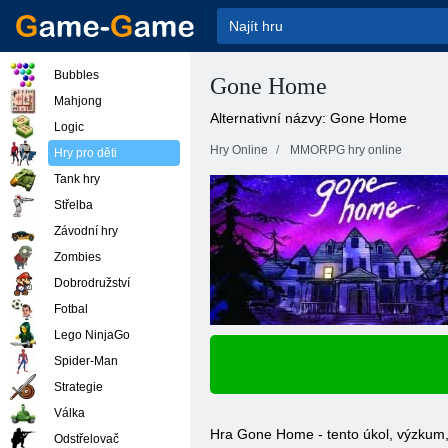
Bubbles
Gone Home
Mahjong
Alternativní názvy: Gone Home
Logic
Hry Online
MMORPG hry online
Hry pro děti
Tank hry
Střelba
Závodní hry
Zombies
Dobrodružství
Fotbal
Lego NinjaGo
Spider-Man
Strategie
Válka
Hra Gone Home - tento úkol, výzkum, f
Odstřelovač