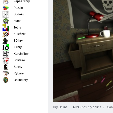
Zápas 3 hry
Puzzle
Sudoku
Zuma
Tetris
Kulečník
3D hry
IO hry
Karetní hry
Solitaire
Šachy
Rybaření
Online hry
Hry Online
MMORPG hry online
Gon