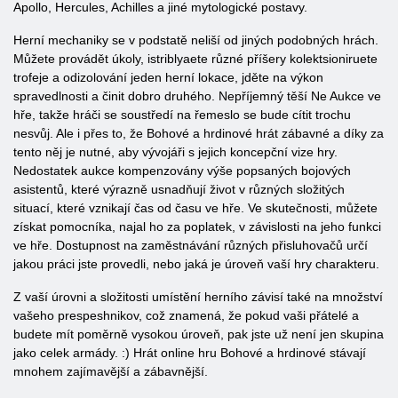
Apollo, Hercules, Achilles a jiné mytologické postavy.
Herní mechaniky se v podstatě neliší od jiných podobných hrách.
Můžete provádět úkoly, istriblyaete různé příšery kolektsioniruete
trofeje a odizolování jeden herní lokace, jděte na výkon
spravedlnosti a činit dobro druhého. Nepříjemný těší Ne Aukce ve
hře, takže hráči se soustředí na řemeslo se bude cítit trochu
nesvůj. Ale i přes to, že Bohové a hrdinové hrát zábavné a díky za
tento něj je nutné, aby vývojáři s jejich koncepční vize hry.
Nedostatek aukce kompenzovány výše popsaných bojových
asistentů, které výrazně usnadňují život v různých složitých
situací, které vznikají čas od času ve hře. Ve skutečnosti, můžete
získat pomocníka, najal ho za poplatek, v závislosti na jeho funkci
ve hře. Dostupnost na zaměstnávání různých přisluhovačů určí
jakou práci jste provedli, nebo jaká je úroveň vaší hry charakteru.
Z vaší úrovni a složitosti umístění herního závisí také na množství
vašeho prespeshnikov, což znamená, že pokud vaši přátelé a
budete mít poměrně vysokou úroveň, pak jste už není jen skupina
jako celek armády. :) Hrát online hru Bohové a hrdinové stávají
mnohem zajímavější a zábavnější.