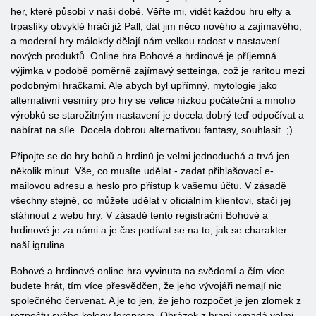
her, které působí v naší době. Věřte mi, vidět každou hru elfy a
trpaslíky obvyklé hráči již Pall, dát jim něco nového a zajímavého,
a moderní hry málokdy dělají nám velkou radost v nastavení
nových produktů. Online hra Bohové a hrdinové je příjemná
výjimka v podobě poměrně zajímavý setteinga, což je raritou mezi
podobnými hračkami. Ale abych byl upřímný, mytologie jako
alternativní vesmíry pro hry se velice nízkou počáteční a mnoho
výrobků se starožitným nastavení je docela dobrý teď odpočívat a
nabírat na síle. Docela dobrou alternativou fantasy, souhlasit. ;)
Připojte se do hry bohů a hrdinů je velmi jednoduchá a trvá jen
několik minut. Vše, co musíte udělat - zadat přihlašovací e-
mailovou adresu a heslo pro přístup k vašemu účtu. V zásadě
všechny stejné, co můžete udělat v oficiálním klientovi, stačí jej
stáhnout z webu hry. V zásadě tento registrační Bohové a
hrdinové je za námi a je čas podívat se na to, jak se charakter
naší igrulina.
Bohové a hrdinové online hra vyvinuta na svědomí a čím více
budete hrát, tím více přesvědčen, že jeho vývojáři nemají nic
společného červenat. A je to jen, že jeho rozpočet je jen zlomek z
rozpočtu svého kolegy Igroprom. Obrázek z hraní vypadá velmi