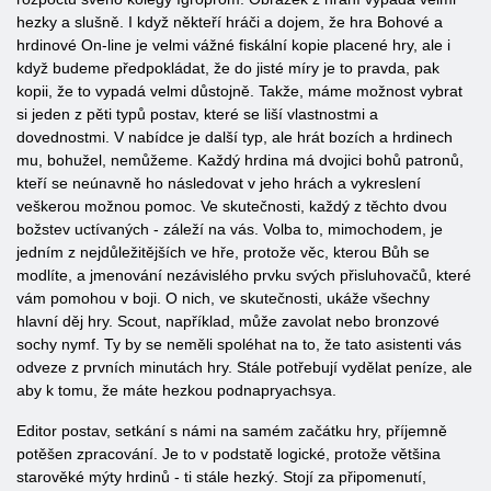
hezky a slušně. I když někteří hráči a dojem, že hra Bohové a
hrdinové On-line je velmi vážné fiskální kopie placené hry, ale i
když budeme předpokládat, že do jisté míry je to pravda, pak
kopii, že to vypadá velmi důstojně. Takže, máme možnost vybrat
si jeden z pěti typů postav, které se liší vlastnostmi a
dovednostmi. V nabídce je další typ, ale hrát bozích a hrdinech
mu, bohužel, nemůžeme. Každý hrdina má dvojici bohů patronů,
kteří se neúnavně ho následovat v jeho hrách a vykreslení
veškerou možnou pomoc. Ve skutečnosti, každý z těchto dvou
božstev uctívaných - záleží na vás. Volba to, mimochodem, je
jedním z nejdůležitějších ve hře, protože věc, kterou Bůh se
modlíte, a jmenování nezávislého prvku svých přisluhovačů, které
vám pomohou v boji. O nich, ve skutečnosti, ukáže všechny
hlavní děj hry. Scout, například, může zavolat nebo bronzové
sochy nymf. Ty by se neměli spoléhat na to, že tato asistenti vás
odveze z prvních minutách hry. Stále potřebují vydělat peníze, ale
aby k tomu, že máte hezkou podnapryachsya.
Editor postav, setkání s námi na samém začátku hry, příjemně
potěšen zpracování. Je to v podstatě logické, protože většina
starověké mýty hrdinů - ti stále hezký. Stojí za připomenutí,