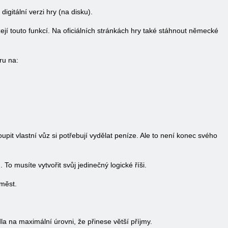
igitální verzi hry (na disku).
í touto funkcí. Na oficiálních stránkách hry také stáhnout německé
ru na:
pit vlastní vůz si potřebují vydělat peníze. Ale to není konec svého
 musíte vytvořit svůj jedinečný logické říši.
měst.
dla na maximální úrovni, že přinese větší příjmy.