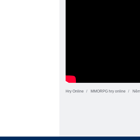
Hry Online
MMORPG hry online
Něm