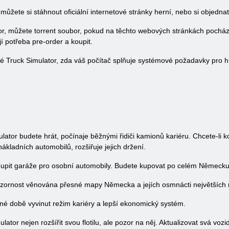
žete si stáhnout oficiální internetové stránky herní, nebo si objednat d
, můžete torrent soubor, pokud na těchto webových stránkách pocházej
 potřeba pre-order a koupit.
é Truck Simulator, zda váš počítač splňuje systémové požadavky pro h
tor budete hrát, počínaje běžnými řidiči kamionů kariéru. Chcete-li kou
nákladních automobilů, rozšiřuje jejich držení.
upit garáže pro osobní automobily. Budete kupovat po celém Německu. To
zornost věnována přesné mapy Německa a jejích osmnácti největších 
é době vyvinut režim kariéry a lepší ekonomický systém.
tor nejen rozšířit svou flotilu, ale pozor na něj. Aktualizovat svá vozi