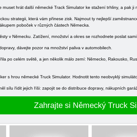
 muset hrát další německé Track Simulator ke stažení trhliny, a pak ji 
ckou strategii, která vám přinese zisk. Najmout ty nejlepší zaměstnance
y nákupem poboček v různých částech Německa.
ěsty v Německu. Zatížení, množství a okres se rozhodnete poslat sami
 dopravy, dávejte pozor na množství paliva v automobilech.
ila po celém světě, a jen několik málo zemí: Německo, Rakousko, Rusk
er s hrou německé Truck Simulator. Hodnotit tento neobvyklý simulátor
ěl sílu řídit jejich říši: zapojit se do distribuce dopravy, nákupních ga
Zahrajte si Německý Truck S