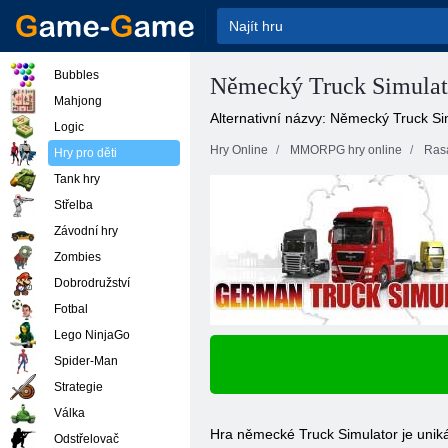
Bubbles
Německý Truck Simulat
Mahjong
Alternativní názvy: Německý Truck Si
Logic
Hry Online
MMORPG hry online
Ras
Hry pro děti
Tank hry
Střelba
Závodní hry
Zombies
Dobrodružství
Fotbal
Lego NinjaGo
Spider-Man
Strategie
Válka
Hra německé Truck Simulator je uniká
Odstřelovač