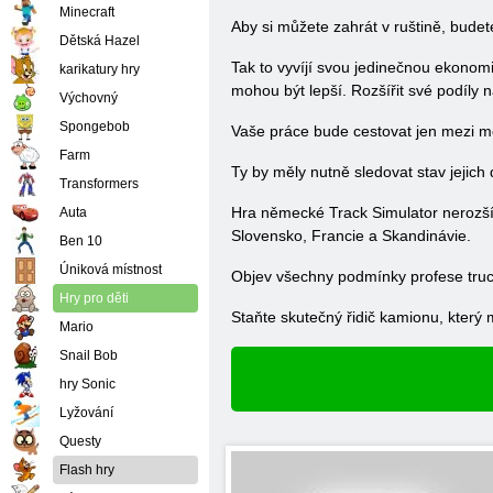
Minecraft
Aby si můžete zahrát v ruštině, budete
Dětská Hazel
Tak to vyvíjí svou jedinečnou ekonomi
karikatury hry
mohou být lepší. Rozšířit své podíl
Výchovný
Spongebob
Vaše práce bude cestovat jen mezi m
Farm
Ty by měly nutně sledovat stav jejich
Transformers
Hra německé Track Simulator nerozšíř
Auta
Slovensko, Francie a Skandinávie.
Ben 10
Úniková místnost
Objev všechny podmínky profese truck
Hry pro děti
Staňte skutečný řidič kamionu, který m
Mario
Snail Bob
hry Sonic
Lyžování
Questy
Flash hry