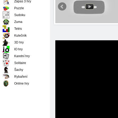
Zápas 3 hry
Puzzle
Sudoku
Zuma
Tetris
Kulečník
3D hry
IO hry
Karetní hry
Solitaire
Šachy
Rybaření
Online hry