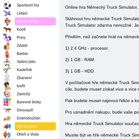
Sportovní hry
Online hra Německý Truck Simulator, mů
Létání
Stáhnout hru německé Truck Simulator
Hry pro dívky
Truck Simulator zdarma nemožné. Její
Koně
Předtím, než začnete hrát na německ
Pony
Zdobit
1) 2.4 GHz - procesor.
Barbie
2) 1 GB - RAM.
Vaření jídlo
Kadeřník
3) 1 GB - HDD.
Zbarvení
V počítačové hře německé Truck Simula
tvořit
cíle, budete muset získat více a více 
Zamrzlý
Pak budete muset najmout řidiče a ko
Barevné bloky
Dinosauři
Pro usnadnění nákupu, bude vaše po
Dobrodružství
Hra německé Truck Simulator současn
Hry pro dva
Oheň a Voda
Musíte být ve hře německé Truck Simula