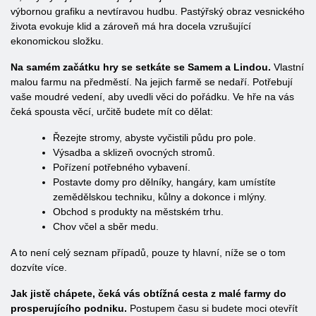
výbornou grafiku a nevtíravou hudbu. Pastýřský obraz vesnického
života evokuje klid a zároveň má hra docela vzrušující
ekonomickou složku.
Na samém začátku hry se setkáte se Samem a Lindou.
Vlastní
malou farmu na předměstí. Na jejich farmě se nedaří. Potřebují
vaše moudré vedení, aby uvedli věci do pořádku. Ve hře na vás
čeká spousta věcí, určitě budete mít co dělat:
Řezejte stromy, abyste vyčistili půdu pro pole.
Výsadba a sklizeň ovocných stromů.
Pořízení potřebného vybavení.
Postavte domy pro dělníky, hangáry, kam umístíte
zemědělskou techniku, kůlny a dokonce i mlýny.
Obchod s produkty na městském trhu.
Chov včel a sběr medu.
A to není celý seznam případů, pouze ty hlavní, níže se o tom
dozvíte více.
Jak jistě chápete, čeká vás obtížná cesta z malé farmy do
prosperujícího podniku.
Postupem času si budete moci otevřít