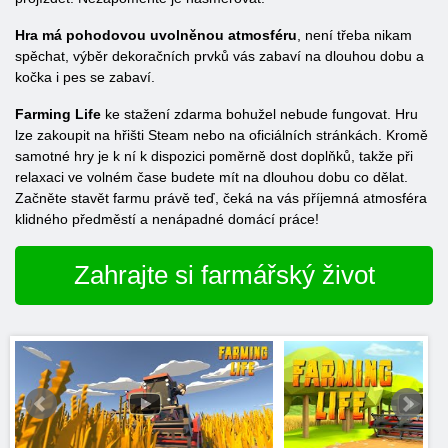
Hra má pohodovou uvolněnou atmosféru
, není třeba nikam
spěchat, výběr dekoračních prvků vás zabaví na dlouhou dobu a
kočka i pes se zabaví.
Farming Life
ke stažení zdarma bohužel nebude fungovat. Hru
lze zakoupit na hřišti Steam nebo na oficiálních stránkách. Kromě
samotné hry je k ní k dispozici poměrně dost doplňků, takže při
relaxaci ve volném čase budete mít na dlouhou dobu co dělat.
Začněte stavět farmu právě teď, čeká na vás příjemná atmosféra
klidného předměstí a nenápadné domácí práce!
Zahrajte si farmářský život