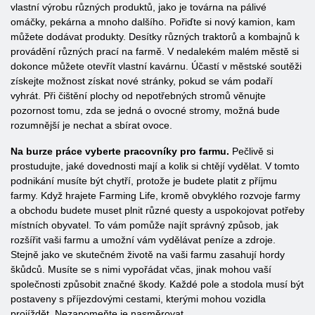
vlastní výrobu různých produktů, jako je továrna na pálivé
omáčky, pekárna a mnoho dalšího. Pořiďte si nový kamion, kam
můžete dodávat produkty. Desítky různých traktorů a kombajnů k
provádění různých prací na farmě. V nedalekém malém městě si
dokonce můžete otevřít vlastní kavárnu. Účastí v městské soutěži
získejte možnost získat nové stránky, pokud se vám podaří
vyhrát. Při čištění plochy od nepotřebných stromů věnujte
pozornost tomu, zda se jedná o ovocné stromy, možná bude
rozumnější je nechat a sbírat ovoce.
Na burze práce vyberte pracovníky pro farmu.
Pečlivě si
prostudujte, jaké dovednosti mají a kolik si chtějí vydělat. V tomto
podnikání musíte být chytří, protože je budete platit z příjmu
farmy. Když hrajete Farming Life, kromě obvyklého rozvoje farmy
a obchodu budete muset plnit různé questy a uspokojovat potřeby
místních obyvatel. To vám pomůže najít správný způsob, jak
rozšířit vaši farmu a umožní vám vydělávat peníze a zdroje.
Stejně jako ve skutečném životě na vaši farmu zasahují hordy
škůdců. Musíte se s nimi vypořádat včas, jinak mohou vaší
společnosti způsobit značné škody. Každé pole a stodola musí být
postaveny s příjezdovými cestami, kterými mohou vozidla
projíždět. Nezapomeňte je nasměrovat.