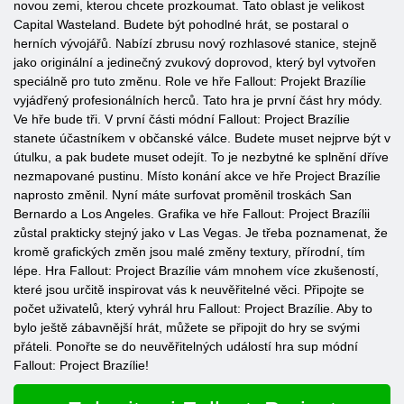
novou zemi, kterou chcete prozkoumat. Tato oblast je velikost
Capital Wasteland. Budete být pohodlné hrát, se postaral o
herních vývojářů. Nabízí zbrusu nový rozhlasové stanice, stejně
jako originální a jedinečný zvukový doprovod, který byl vytvořen
speciálně pro tuto změnu. Role ve hře Fallout: Projekt Brazílie
vyjádřený profesionálních herců. Tato hra je první část hry módy.
Ve hře bude tři. V první části módní Fallout: Project Brazílie
stanete účastníkem v občanské válce. Budete muset nejprve být v
útulku, a pak budete muset odejít. To je nezbytné ke splnění dříve
nezmapované pustinu. Místo konání akce ve hře Project Brazílie
naprosto změnil. Nyní máte surfovat proměnil troskách San
Bernardo a Los Angeles. Grafika ve hře Fallout: Project Brazílii
zůstal prakticky stejný jako v Las Vegas. Je třeba poznamenat, že
kromě grafických změn jsou malé změny textury, přírodní, tím
lépe. Hra Fallout: Project Brazílie vám mnohem více zkušeností,
které jsou určitě inspirovat vás k neuvěřitelné věci. Připojte se
počet uživatelů, který vyhrál hru Fallout: Project Brazílie. Aby to
bylo ještě zábavnější hrát, můžete se připojit do hry se svými
přáteli. Ponořte se do neuvěřitelných událostí hra sup módní
Fallout: Project Brazílie!