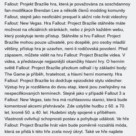
Fallout: Projekt Brazílie hra, která je považována za soschdannoy
fan-modifikace Brendan Lee a několik členů modding komunity
Fallout, stejně jako neoficiální prequel k akční role-hrát videohry
Fallout: New Vegas. Hra Fallout: Project Brazílie stáhněte máte
možnost na oficiálních stránkách, nebo z jiných každém webu,
který poskytuje tento přístup. Stáhněte si hru Fallout: Project
Brazílie mohou pouze uživatelé, pro dospělé, pro osoby mladší
většiny, přístup hra je uzavřen, není-li rodičovská povolení. Před
zápasem, můžete vidět na hru Fallout: Project Brazílie videa. V
videa, a představuje nejjasnější okamžiky hlavní hry. O herním
světě Fallout: Project Brazílie přezkum odhalí i ty základní body:
The Game je příběh, hratelnost, a hlavní herní momenty. Hra
Fallout: Project Brazílie ks dodržuje epizodické stylu videoher.
Výstup hry je rozdělena do dvou etap, které jsou zveřejněny na
nespecifikovaných termínech. Stejně jako v případě Fallout 3 a
Fallout: New Vegas, tato hra má rozhlasovou stanici, která bude
komentoval akcemi přehrávače. Zde uslyšíte hudbu z 60. a 70.
let, kromě 50. a 40. let. Hudební styly spojené s příběhem.
Vlastnosti ovlivňují schopnosti postav a pohybuje události. Ve hře
Fallout: Project Brazílie hrát vám bude poměrně rozsáhlá móda,
která se přidá k této hře zcela nový úkryt. Také ve hře najdete