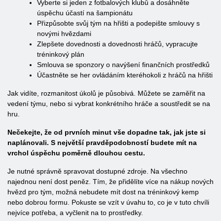
Vyberte si jeden z fotbalových klubů a dosáhněte
úspěchu účastí na šampionátu
Přizpůsobte svůj tým na hřišti a podepište smlouvy s
novými hvězdami
Zlepšete dovednosti a dovednosti hráčů, vypracujte
tréninkový plán
Smlouva se sponzory o navýšení finančních prostředků
Účastněte se her ovládáním kteréhokoli z hráčů na hřišti
Jak vidíte, rozmanitost úkolů je působivá. Můžete se zaměřit na
vedení týmu, nebo si vybrat konkrétního hráče a soustředit se na
hru.
Nečekejte, že od prvních minut vše dopadne tak, jak jste si
naplánovali. S největší pravděpodobností budete mít na
vrchol úspěchu poměrně dlouhou cestu.
Je nutné správně spravovat dostupné zdroje. Na všechno
najednou není dost peněz. Tím, že přidělíte více na nákup nových
hvězd pro tým, možná nebudete mít dost na tréninkový kemp
nebo dobrou formu. Pokuste se vzít v úvahu to, co je v tuto chvíli
nejvíce potřeba, a vyčlenit na to prostředky.