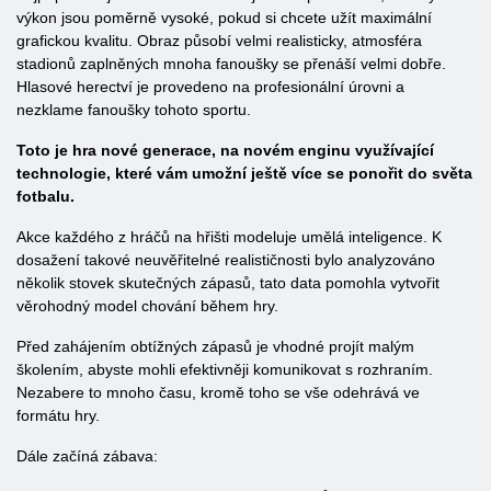
výkon jsou poměrně vysoké, pokud si chcete užít maximální
grafickou kvalitu. Obraz působí velmi realisticky, atmosféra
stadionů zaplněných mnoha fanoušky se přenáší velmi dobře.
Hlasové herectví je provedeno na profesionální úrovni a
nezklame fanoušky tohoto sportu.
Toto je hra nové generace, na novém enginu využívající
technologie, které vám umožní ještě více se ponořit do světa
fotbalu.
Akce každého z hráčů na hřišti modeluje umělá inteligence. K
dosažení takové neuvěřitelné realističnosti bylo analyzováno
několik stovek skutečných zápasů, tato data pomohla vytvořit
věrohodný model chování během hry.
Před zahájením obtížných zápasů je vhodné projít malým
školením, abyste mohli efektivněji komunikovat s rozhraním.
Nezabere to mnoho času, kromě toho se vše odehrává ve
formátu hry.
Dále začíná zábava: