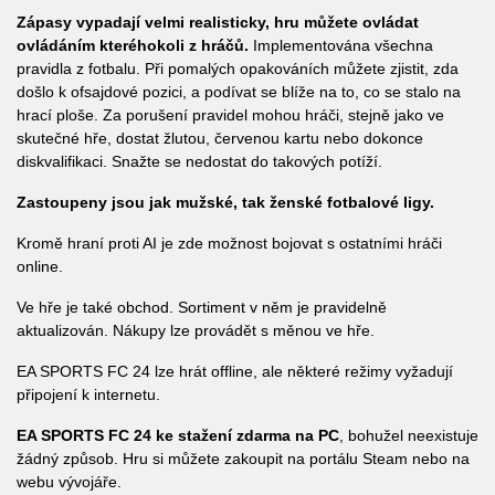
Zápasy vypadají velmi realisticky, hru můžete ovládat
ovládáním kteréhokoli z hráčů.
Implementována všechna
pravidla z fotbalu. Při pomalých opakováních můžete zjistit, zda
došlo k ofsajdové pozici, a podívat se blíže na to, co se stalo na
hrací ploše. Za porušení pravidel mohou hráči, stejně jako ve
skutečné hře, dostat žlutou, červenou kartu nebo dokonce
diskvalifikaci. Snažte se nedostat do takových potíží.
Zastoupeny jsou jak mužské, tak ženské fotbalové ligy.
Kromě hraní proti AI je zde možnost bojovat s ostatními hráči
online.
Ve hře je také obchod. Sortiment v něm je pravidelně
aktualizován. Nákupy lze provádět s měnou ve hře.
EA SPORTS FC 24 lze hrát offline, ale některé režimy vyžadují
připojení k internetu.
EA SPORTS FC 24 ke stažení zdarma na PC
, bohužel neexistuje
žádný způsob. Hru si můžete zakoupit na portálu Steam nebo na
webu vývojáře.