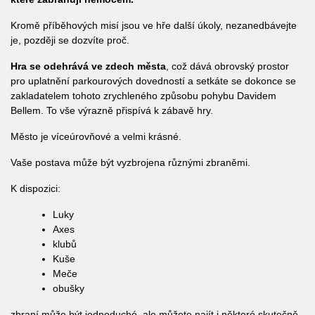
Kromě příběhových misí jsou ve hře další úkoly, nezanedbávejte
je, později se dozvíte proč.
Hra se odehrává ve zdech města
, což dává obrovský prostor
pro uplatnění parkourových dovedností a setkáte se dokonce se
zakladatelem tohoto zrychleného způsobu pohybu Davidem
Bellem. To vše výrazně přispívá k zábavě hry.
Město je víceúrovňové a velmi krásné.
Vaše postava může být vyzbrojena různými zbraněmi.
K dispozici:
Luky
Axes
klubů
Kuše
Meče
obušky
zbraní může být jednoduché, ale můžete najít i některé skutečně