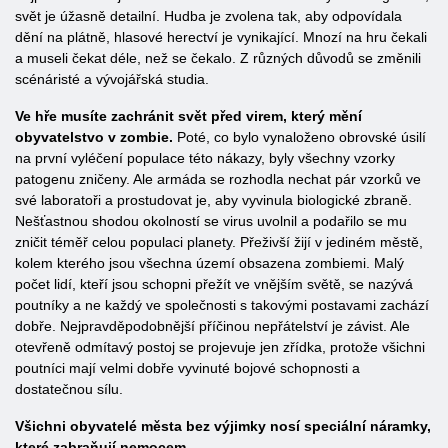
svět je úžasně detailní. Hudba je zvolena tak, aby odpovídala
dění na plátně, hlasové herectví je vynikající. Mnozí na hru čekali
a museli čekat déle, než se čekalo. Z různých důvodů se změnili
scénáristé a vývojářská studia.
Ve hře musíte zachránit svět před virem, který mění
obyvatelstvo v zombie.
Poté, co bylo vynaloženo obrovské úsilí
na první vyléčení populace této nákazy, byly všechny vzorky
patogenu zničeny. Ale armáda se rozhodla nechat pár vzorků ve
své laboratoři a prostudovat je, aby vyvinula biologické zbraně.
Nešťastnou shodou okolností se virus uvolnil a podařilo se mu
zničit téměř celou populaci planety. Přeživší žijí v jediném městě,
kolem kterého jsou všechna území obsazena zombiemi. Malý
počet lidí, kteří jsou schopni přežít ve vnějším světě, se nazývá
poutníky a ne každý ve společnosti s takovými postavami zachází
dobře. Nejpravděpodobnější příčinou nepřátelství je závist. Ale
otevřeně odmítavý postoj se projevuje jen zřídka, protože všichni
poutníci mají velmi dobře vyvinuté bojové schopnosti a
dostatečnou sílu.
Všichni obyvatelé města bez výjimky nosí speciální náramky,
které zabraňují nemocem.