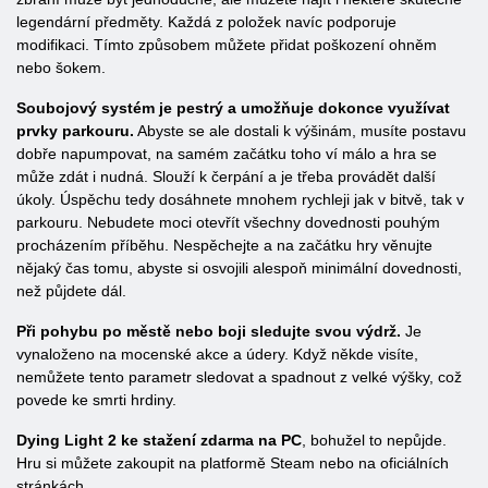
legendární předměty. Každá z položek navíc podporuje
modifikaci. Tímto způsobem můžete přidat poškození ohněm
nebo šokem.
Soubojový systém je pestrý a umožňuje dokonce využívat
prvky parkouru.
Abyste se ale dostali k výšinám, musíte postavu
dobře napumpovat, na samém začátku toho ví málo a hra se
může zdát i nudná. Slouží k čerpání a je třeba provádět další
úkoly. Úspěchu tedy dosáhnete mnohem rychleji jak v bitvě, tak v
parkouru. Nebudete moci otevřít všechny dovednosti pouhým
procházením příběhu. Nespěchejte a na začátku hry věnujte
nějaký čas tomu, abyste si osvojili alespoň minimální dovednosti,
než půjdete dál.
Při pohybu po městě nebo boji sledujte svou výdrž.
Je
vynaloženo na mocenské akce a údery. Když někde visíte,
nemůžete tento parametr sledovat a spadnout z velké výšky, což
povede ke smrti hrdiny.
Dying Light 2 ke stažení zdarma na PC
, bohužel to nepůjde.
Hru si můžete zakoupit na platformě Steam nebo na oficiálních
stránkách.