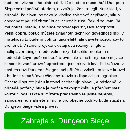
bude mít vliv na jeho platnost. Takže budete muset hrát Dungeon
Siege velmi pečlivě předem, a zvažuje, že strategii. Například, v
případě, že hlavní postava je kladivo zabít své nepřátele, sílu a
dovednost použití zbraní bude neustále růst. Pokud se vám líbí
mít použití magie, a to bude odpovídající zvýšení schopnosti.
Velmi dobré, pokud můžete zvládnout techniky, dovednosti mix, v
hratelnosti to bude mít ohromující efekt, ale dávejte pozor, aby to
přehánět. V rámci projektu existují dva režimy: single a
multiplayer. Single-mode velmi brzy dát čelíte problému s
nedostatečným počtem bodů úrovni, ale v multi-hry bude nejvíce
koncentrované úrovně uprostřed - jsou aktivně loví. Pokračovat v
naší recenzi Dungeon Siege stačí příběh o zvláštním knize kouzel
- bude shromažďovat všechny kouzla k dispozici protagonista.
Chcete-li spustit jednu instanci nechat ujít hlavou, a následně, v
případě potřeby, bude je možné zakoupit knihu a přepínat mezi
kouzel v boji. Takže si můžete představit vše jasně nejlepší,
samozřejmě, stáhněte si hru, a pro obecné vodítko bude stačit na
Dungeon Siege videa přívěsu.
Zahrajte si Dungeon Siege