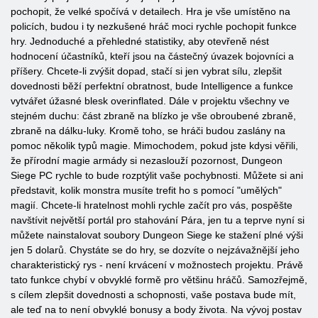
pochopit, že velké spočívá v detailech. Hra je vše umístěno na
policích, budou i ty nezkušené hráč moci rychle pochopit funkce
hry. Jednoduché a přehledné statistiky, aby otevřeně nést
hodnocení účastníků, kteří jsou na částečný úvazek bojovníci a
příšery. Chcete-li zvýšit dopad, stačí si jen vybrat sílu, zlepšit
dovednosti běží perfektní obratnost, bude Intelligence a funkce
vytvářet úžasné blesk overinflated. Dále v projektu všechny ve
stejném duchu: část zbraně na blízko je vše obroubené zbraně,
zbraně na dálku-luky. Kromě toho, se hráči budou zaslány na
pomoc několik typů magie. Mimochodem, pokud jste kdysi věřili,
že přírodní magie armády si nezaslouží pozornost, Dungeon
Siege PC rychle to bude rozptýlit vaše pochybnosti. Můžete si ani
představit, kolik monstra musíte trefit ho s pomocí "umělých"
magií. Chcete-li hratelnost mohli rychle začít pro vás, pospěšte
navštívit největší portál pro stahování Pára, jen tu a teprve nyní si
můžete nainstalovat soubory Dungeon Siege ke stažení plné výši
jen 5 dolarů. Chystáte se do hry, se dozvíte o nejzávažnější jeho
charakteristický rys - není krvácení v možnostech projektu. Právě
tato funkce chybí v obvyklé formě pro většinu hráčů. Samozřejmě,
s cílem zlepšit dovednosti a schopnosti, vaše postava bude mít,
ale teď na to není obvyklé bonusy a body života. Na vývoj postav