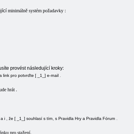
jící
minimálně
systém
požadavky
:
síte provést následující kroky:
na
link
pro
potvrďte
[ _1_] e-mail .
ude
hrát
.
e
a
i
, že
[ _1_] souhlasí s tím,
s
Pravidla
Hry
a
Pravidla
Fórum
.
ánku pro stažení.