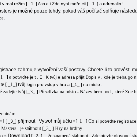
ví
v
real
režim [ _1_] čas
a
i
Zde
nyní
moře
cit
[ _1_] a
adrenalin
!
sters je možné pouze tehdy, pokud váš počítač splňuje následu
or
.
strace zahrnuje vytvoření vaší postavy. Chcete-li to provést, mu
_1_ ] a
potvrďte
je
t
.
E
.
K
tvůj
e
adresa
přijít
Dopis
v
, kde
je třeba
go
jte
[ _1_] tvůj
login
pro
vstup
v
hra
a
[_1_ ] na
místo
.
né
zadejte
tvůj [_3_ ]
Přezdívka
na
místo
-
Název
hero
pod
, které
Zde
b
ozeninám
.
«
I
přijmout
.
Vytvoř
můj
účtu
»[_1_ ] Co
[ _3_]
si
potvrďte
registrac
n Masters
-
je
stáhnout [_3_ ]
Hry na hrdiny
ko
«
Download
"
, že
znamená
stáhnout
.
Zde
otevře plovoucí str
[ _3_]