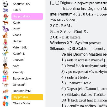
[ _1_] Digimon
a
bojovat
pro
vítězst
Sportovní hry
Hrát online hru Digimon Ma
Létání
Intel
Pentium
4
/
2
.
0
GHz - proces
Hry pro dívky
256
MB - Video
.
Koně
2
CZ
- RAM
.
Pony
Přímé
X
9
.
0
- Přímý
X
.
Zdobit
2
GB - Disk
mezera
.
Barbie
Windows
XP
- Systém
provozu.
Vaření jídlo
56
k
modem
DSL
/
Cable
- Internet
.
Kadeřník
Ve hře Digimon Masters regi
1
)
zadejte
adresa
e
mailová
[
Zbarvení
2
)
První
řádek
nezbytné
zade
tvořit
3)
v
po
rozpoznat vás
nezbyt
Zamrzlý
4
)
zadejte
Heslo
.
Barevné bloky
5
)
Opakovat
Heslo
.
Dinosauři
6
)
Napsat
jeho
Datum
k nar
Dobrodružství
7
)
Stiskněte tlačítko
Tlačítko
Hry pro dva
Další
krok začít hrát Digimo
Oheň a Voda
1
)
klepněte na tlačítko
Tlačít