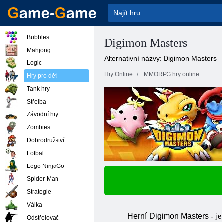
Bubbles
Digimon Masters
Mahjong
Alternativní názvy: Digimon Masters
Logic
Hry Online
MMORPG hry online
Hry pro děti
Tank hry
Střelba
Závodní hry
Zombies
Dobrodružství
Fotbal
Lego NinjaGo
Spider-Man
Strategie
Válka
Herní
Digimon
Masters
-
j
Odstřelovač