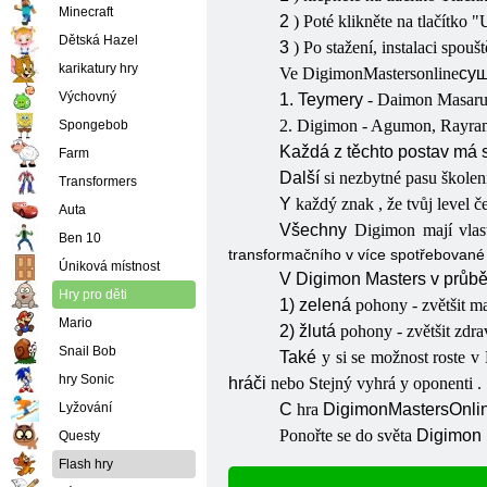
Minecraft
2
)
Poté klikněte na tlačítko "
Dětská Hazel
3
) Po stažení, instalaci spouš
karikatury hry
Ve
Digimon
Masters
online
су
Výchovný
1. Teymery
- Daimon Masaru,
2. Digimon - Agumon, Rayr
Spongebob
Každá z těchto postav má s
Farm
Další
si
nezbytné
pasu
škole
Transformers
Y
každý
znak
, že
tvůj
level
č
Auta
Všechny
Digimon
mají
vla
Ben 10
transformačního
v
více
spotřebovan
Úniková místnost
V Digimon Masters v průběh
Hry pro děti
1) zelená
pohony -
zvětšit
ma
Mario
2) žlutá
pohony -
zvětšit
zdra
Snail Bob
Také
y
si
se
možnost
roste v
hry Sonic
hráči
nebo
Stejný
vyhrá
y
oponenti
.
Lyžování
C
hra
Digimon
Masters
Onli
Ponořte se do světa
Digimon
Questy
Flash hry