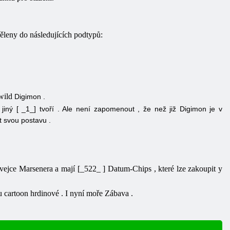
ěleny do následujících podtypů:
 wild
Digimon
.
i
jiný
[ _1_] tvoří .
Ale
není
zapomenout
, že
než
již
Digimon
je
v
it svou postavu
.
vejce
Marsenera
a
mají
[_522_ ] Datum-Chips
, které lze zakoupit
y
ou
cartoon
hrdinové
.
I
nyní
moře
Zábava
.