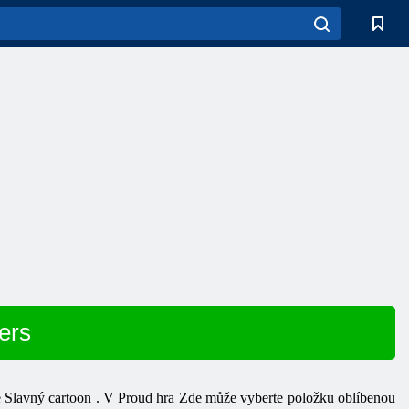
ers
e
Slavný
cartoon
.
V
Proud
hra
Zde
může
vyberte položku
oblíbenou