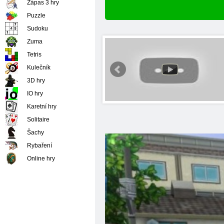
Zápas 3 hry
Puzzle
Sudoku
Zuma
Tetris
Kulečník
3D hry
IO hry
Karetní hry
Solitaire
Šachy
Rybaření
Online hry