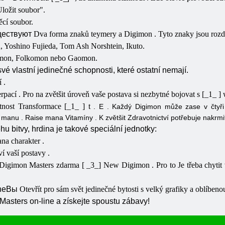
Uložit soubor".
těcí soubor.
ществуют
Dva
forma
znaků
teymery
a
Digimon
.
Tyto znaky jsou rozd
 Yoshino Fujieda, Tom Ash Norshtein, Ikuto.
amon, Folkomon nebo Gaomon.
vé vlastní jedinečné schopnosti, které ostatní nemají.
ní
.
erpací
. Pro
na
zvětšit
úroveň
vaše postava si
nezbytné
bojovat
s
[_1_ ]
stnost
Transformace
[_1_ ] t
.
E
.
Každý
Digimon
může
zase
v
čtyř
é
manu
.
Raise
mana
Vitamíny
.
K
zvětšit
Zdravotnictví
potřebuje nakrm
u bitvy, hrdina je takové speciální jednotky:
na charakter
.
ví vaší postavy
.
 Digimon Masters zdarma [ _3_]
New Digimon
. Pro
to
Je třeba
chytit
ne
Вы
Otevřít
pro
sám
svět
jedinečné bytosti
s
velký
grafiky
a
oblíben
Masters
on-line a získejte spoustu zábavy!