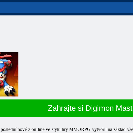
Zahrajte si Digimon Mast
e
poslední
nové
z
on-line
ve stylu hry
MMORPG
vytvořil
na
základ
vš