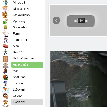
Minecraft
Dětská Hazel
karikatury hry
Výchovný
Spongebob
Farm
Transformers
Auta
Ben 10
Úniková místnost
Hry pro děti
Mario
Snail Bob
hry Sonic
Lyžování
Questy
Flash hry