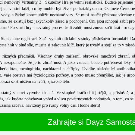
ocí
nemovitý Virtuality 3
. Skutečný Hra je velmi realistická. Budete příjemně
jejich vlastní kůži, co by mohlo být život po kataklyzmatu. Ocitnete
Černorus
é vody, a žádný konec ublížit neznámé viry. Se musí naučit překonat všechny t
o, že existují bez jakýchkoliv zásad a pochopení. Oni jsou schopní zabít pro n
rní! Po smrti hry - nevratný proces. Je-li zabit, musí znovu začít hrát hru da
tandalone registraci. Stačí vyplnit oficiální stránky příslušném formuláři.
D
 hrát v plné síle, musíte si zakoupit klíč, který je trvalý a stojí za to v zásadě
různých předmětů. Všechny druhy zařízení, obrovské množství zbraní, ob
ezapomeňte, že je to zbraň nosí. A jako vzduch, budete potřebovat léky. K
erkulóza, meningitida, nachlazení a chřipky. Uvidíte následující antibiotika:
o, vaše postava má fyziologické potřeby, a proto muset přemýšlet, jak je uspo
obrazí se strništěm na tváři, zjizvené tělo.
ostatný
stanoví vytvoření klanů. Ve skupině hráčů cítit jistější, a, příslušně
s, jak budete pohybovat vpřed a vlivu povětrnostních podmínek, o tom, co se děj
 úžasná zábava, navržený pro rušný volný čas. Hodně štěstí!
Zahrajte si Dayz Samost