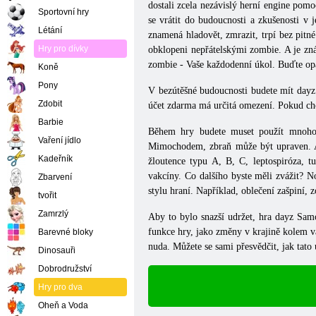
dostali zcela nezávislý herní engine pom
Sportovní hry
se vrátit do budoucnosti a zkušenosti v 
Létání
znamená hladovět, zmrazit, trpí bez pitn
Hry pro dívky
obklopeni nepřátelskými zombie. A je znám
zombie - Vaše každodenní úkol. Buďte opat
Koně
Pony
V bezútěšné budoucnosti budete mít dayz S
Zdobit
účet zdarma má určitá omezení. Pokud chcete
Barbie
Během hry budete muset použít mnoho 
Vaření jídlo
Mimochodem, zbraň může být upraven. A n
Kadeřník
žloutence typu A, B, C, leptospiróza, tub
vakcíny. Co dalšího byste měli zvážit? N
Zbarvení
stylu hraní. Například, oblečení zašpiní, z
tvořit
Zamrzlý
Aby to bylo snazší udržet, hra
dayz
Sam
funkce hry, jako změny v krajině kolem vá
Barevné bloky
nuda. Můžete se sami přesvědčit, jak tato
Dinosauři
Dobrodružství
Hry pro dva
Oheň a Voda