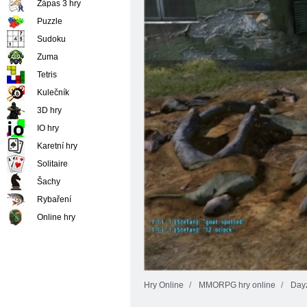
Zápas 3 hry
Puzzle
Sudoku
Zuma
Tetris
Kulečník
3D hry
IO hry
Karetní hry
Solitaire
Šachy
Rybaření
Online hry
Hry Online
MMORPG hry online
Day