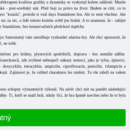
 překvapeni kvalitou grafiky a dynamiky se vyskytují kolem událostí. Musíte
ká - post-sovětský stát. Před boji za právo na život. Budete se cítit, co to
yto "kouzla", protože si vzal
dayz Standalone hru. Ale to není všechno. Jste
ic za nic, a lidé tohoto krutém světě jen bránit. A to znamená, že - zabíjet
yz Standalone, bez konzervačních předchozí úspěchy.
ayz
Samostatný
vám umožňuje vyzkoušet zdarma hry. Ale chci upozornit, že
, ne tolik.
lečení pro hrdiny, plynových spotřebičů, doprava - bez
nemůže udělat.
oneckonců, zde zvýšené nebezpečí nákazy nemocí, jako je tyfus, úplavici,
 doxycyklin, tetracyklin, ampicilin, ciprofloxacin, penicilin, rifampicin a
kojit. Zajímavé je, že vzhled charakteru lze změnit. To vše záleží na vašem
, a jsou schopny významných výkonů. Na závěr chci mít na paměti následující
e. Ti, kteří se snaží hrát, nikdy říci, že hra špatně navržen nebo že to byla
atný