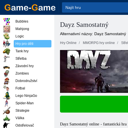
Bubbles
Dayz Samostatný
Mahjong
Alternativní názvy: Dayz Samostatný
Logic
Hry Online
MMORPG hry online
Stře
Hry pro děti
Tank hry
Střelba
Závodní hry
Zombies
Dobrodružství
Fotbal
Lego NinjaGo
Spider-Man
Strategie
Válka
Dayz Samostatný online - fantastická hra
Odstřelovač