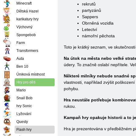
Minecraft
rekrutů
partyzánů
Dětská Hazel
Sappers
karikatury hry
Obrněná vozidla
Výchovný
Letectví
Spongebob
námořní pěchota
Farm
Toto je krátký seznam, ve skutečnosti j
Transformers
Na útok na města nebo velké strate
Auta
údery. To značně oslabí nepřítele. Vel
Ben 10
Úniková místnost
Některé milníky nebude snadné spln
vlastnosti, například zvýšit poškozen
Hry pro děti
pohybu.
Mario
Snail Bob
Hra neustále potřebuje kombinovat
hry Sonic
rukou.
Lyžování
Kampaň hry opakuje historii a to je
Questy
Hra je prezentována v předběžném přís
Flash hry