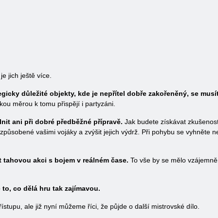
e jich ještě více.
gicky důležité objekty, kde je nepřítel dobře zakořeněný, se musít
kou měrou k tomu přispějí i partyzáni.
it ani při dobré předběžné přípravě.
Jak budete získávat zkušenosti
í způsobené vašimi vojáky a zvýšit jejich výdrž. Při pohybu se vyhněte
 tahovou akci s bojem v reálném čase.
To vše by se mělo vzájemně d
 to, co dělá hru tak zajímavou.
tupu, ale již nyní můžeme říci, že půjde o další mistrovské dílo.