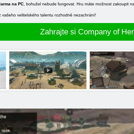
darma na PC
, bohužel nebude fungovat. Hru máte možnost zakoupit na 
 vašeho velitelského talentu rozhodně nezachrání!
Zahrajte si Company of He