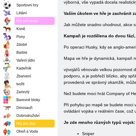
výborná, vše vypadá docela realistic
Sportovní hry
Létání
Vaším úkolem ve hře je zachránit z
Hry pro dívky
Jak můžete snadno uhodnout, akce s
Koně
Kampaň je rozdělena do dvou fází, p
Pony
Zdobit
Po operaci Husky, kdy se anglo-americ
Barbie
Mapa ve hře je dynamická, kampaň můž
Vaření jídlo
Kadeřník
vývojářů věnovalo velkou pozornost det
podporu, a je pobřeží blízko, aby sp
Zbarvení
provedená ve správný okamžik, může 
tvořit
Zamrzlý
Než budete moci hrát Company of Hero
Barevné bloky
Při pohybu po mapě se budete moci v
Dinosauři
ovládání vojska v reálném čase, což u
Dobrodružství
Je zde mnoho různých typů vojsk:
Hry pro dva
Oheň a Voda
Sniper