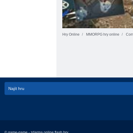
Hry Online
MMORPG hry online
Com
© game-game - zdarma online flash hry