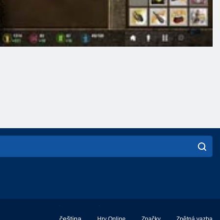
English
čeština
Hry Online
Značky
Zpětná vazba