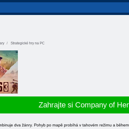
tary
Strategické hry na PC
Zahrajte si Company of He
mbinuje dva žánry. Pohyb po mapě probíhá v tahovém režimu a během bi