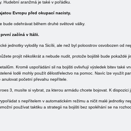
ky. Hudební aranžmá je také v pořádku.
ajatou Evropu před okupací nacisty.
e bude odehrávat během druhé světové války.
rvní začíná v Itálii.
ké jednotky vylodily na Sicílii, ale než byl poloostrov osvobozen od ne
ete projít několikrát a nebude nudit, protože bojiště bude pokaždé ji
ailům. Kromě uspořádání sil na bojišti ovlivňují výsledek bitev také vn
řátelené lodě mohly použít dělostřelectvo na pomoc. Navíc lze využít 
anulovat početní převahu nepřítele.
es 3, musíte si vybrat, za kterou armádu chcete bojovat. K dispozici 
ypořádat s nepřítelem v automatickém režimu a ničit malé jednotky n
možní používat taktiku a strategii na bojišti bez spoléhání se na rozho