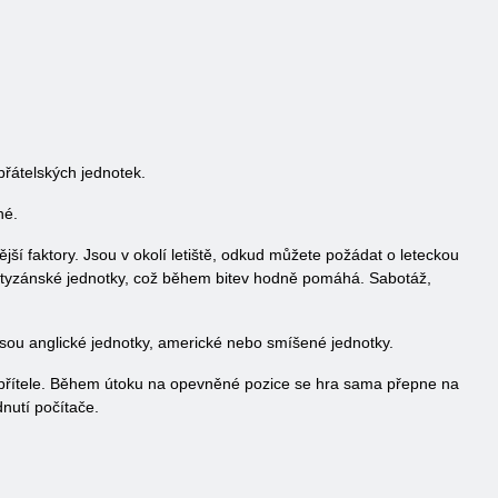
přátelských jednotek.
né.
ější faktory. Jsou v okolí letiště, odkud můžete požádat o leteckou
partyzánské jednotky, což během bitev hodně pomáhá. Sabotáž,
jsou anglické jednotky, americké nebo smíšené jednotky.
epřítele. Během útoku na opevněné pozice se hra sama přepne na
dnutí počítače.