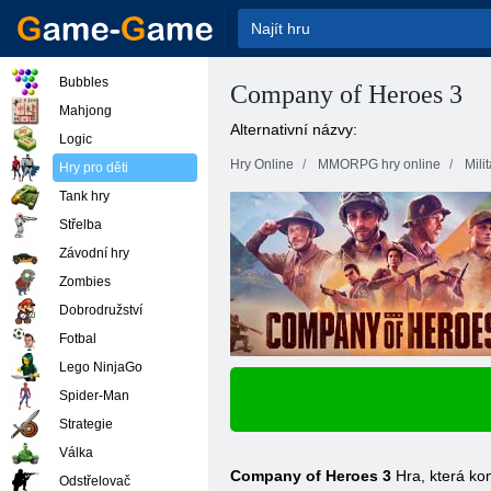
Bubbles
Company of Heroes 3
Mahjong
Alternativní názvy:
Logic
Hry Online
MMORPG hry online
Mili
Hry pro děti
Tank hry
Střelba
Závodní hry
Zombies
Dobrodružství
Fotbal
Lego NinjaGo
Spider-Man
Strategie
Válka
Company of Heroes 3
Hra, která ko
Odstřelovač