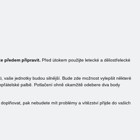
e předem připravit.
Před útokem použijte letecké a dělostřelecké
, vaše jednotky budou silnější. Bude zde možnost vylepšit některé
 nepřátelské palbě. Potlačení ohně okamžitě odebere dva body
oplňovat, pak nebudete mít problémy a vítězství přijde do vašich