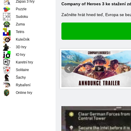
Zápas 3 hry
Company of Heroes 3 ke stažení z
Puzzle
Začněte hrát hned teď, Evropa se bez
Sudoku
Zuma
Tetris
Kulečník
3D hry
IO hry
Karetní hry
Solitaire
Šachy
Rybaření
Online hry