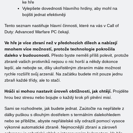
ke hře
Vylepšete dovednosti hlavního hrdiny, aby mohl na
bojišti jednat efektivněji
Tento seznam nastiňuje hlavní činnosti, které na vás v Call of
Duty: Advanced Warfare PC čekají.
Ve hře je více zbraní než v předchozích dílech a nabízejí
mnohem více možností, protože technologie pokročila
daleko v budoucnosti.
Přesto byste neměli příliš polevit, protože
zbraně vašich protivníků nejsou o nic horší a někdy dokonce
lepší, ale nebojte se, díky ukořistěným zbraním máte možnost
rychle rozšířit svůj arzenál. Na začátku budete mít pouze jednu
zbraň každé třídy, ale to stačí.
Hráči si mohou nastavit úroveň obtížnosti, jak chtějí.
Projděte
hrou bez stresu nebo bojujte o každý krok při plnění misí.
Sami se rozhodnete, jak budete jednat. Zaútočte na nepřátele z
dálky puškou s dlouhým dostřelem s termálním dalekohledem
nebo se přibližte, abyste nepřátelské síly odrazili pomocí vysoce
výkonné automatické zbraně. Nejmocnější zbraní a zároveň