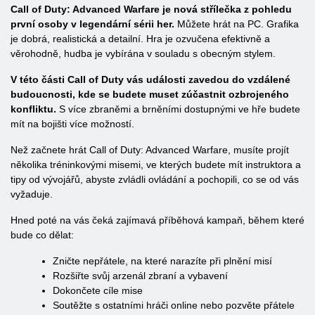
Call of Duty: Advanced Warfare je nová střílečka z pohledu
první osoby v legendární sérii her.
Můžete hrát na PC. Grafika
je dobrá, realistická a detailní. Hra je ozvučena efektivně a
věrohodně, hudba je vybírána v souladu s obecným stylem.
V této části Call of Duty vás události zavedou do vzdálené
budoucnosti, kde se budete muset zúčastnit ozbrojeného
konfliktu.
S více zbraněmi a brněními dostupnými ve hře budete
mít na bojišti více možností.
Než začnete hrát Call of Duty: Advanced Warfare, musíte projít
několika tréninkovými misemi, ve kterých budete mít instruktora a
tipy od vývojářů, abyste zvládli ovládání a pochopili, co se od vás
vyžaduje.
Hned poté na vás čeká zajímavá příběhová kampaň, během které
bude co dělat:
Zničte nepřátele, na které narazíte při plnění misí
Rozšiřte svůj arzenál zbraní a vybavení
Dokončete cíle mise
Soutěžte s ostatními hráči online nebo pozvěte přátele