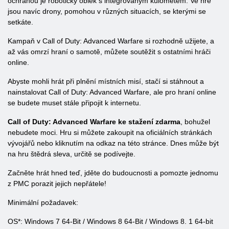
ochranou je robotický oblek s integrovaným kulometem. Ve hře
jsou navíc drony, pomohou v různých situacích, se kterými se
setkáte.
Kampaň v Call of Duty: Advanced Warfare si rozhodně užijete, a
až vás omrzí hraní o samotě, můžete soutěžit s ostatními hráči
online.
Abyste mohli hrát při plnění místních misí, stačí si stáhnout a
nainstalovat Call of Duty: Advanced Warfare, ale pro hraní online
se budete muset stále připojit k internetu.
Call of Duty: Advanced Warfare ke stažení zdarma
, bohužel
nebudete moci. Hru si můžete zakoupit na oficiálních stránkách
vývojářů nebo kliknutím na odkaz na této stránce. Dnes může být
na hru štědrá sleva, určitě se podívejte.
Začněte hrát hned teď, jděte do budoucnosti a pomozte jednomu
z PMC porazit jejich nepřátele!
Minimální požadavek:
OS*: Windows 7 64-Bit / Windows 8 64-Bit / Windows 8. 1 64-bit