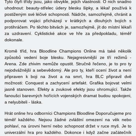
Tyto čtyři třídy jsou, jako obvykle, jejich vlastnosti. O nich snadno
uhodnout: beauty-střelec údery blesku šipky, a lékař používá k
postiženým své léčivé schopnosti. Nádrže, samozřejmě, chránit a
podporovat vojáci přicházejí v krátkých a dlouhých bojích s
protihráčem. Po těchto bitvách je, samozřejmě, jít do místní lékaři
za uzdravení. Cyklistické akce ve hře za předpokladu, téměř
dokonale.
Kromě tříd, hra Bloodline Champions Online má také několik
způsobů vedení boje blesku. Nejagresivnější ze tří režimů -
Arena. Zde zhivim nemůže opustit. Stručně řečeno, je to pro ty
nejodvážnější a sebevědomý. Ale pro ty, kteří ocení život a není
připraven k boji na život a na smrt, hra BLC připravil dvě
možnosti: Conquest a zachycení artefakt. Grafika bojovat velmi
jasně stanoven. Efekty a zvukové efekty jsou ohromující. Takže
fanoušci barevných hořících vojenských dramat budou spokojeni,
a nelyubiteli - láska.
Hrát online hru odborníci Champions Bloodline Doporučujeme pro
téměř každého. Nejsou žádné zvláštní omezení na věk nebo
pohlaví, na úrovni herní nebo schopnost držet v ruce myš. Je to
univerzální hra pro každého. Dokonce i když začne začátečník