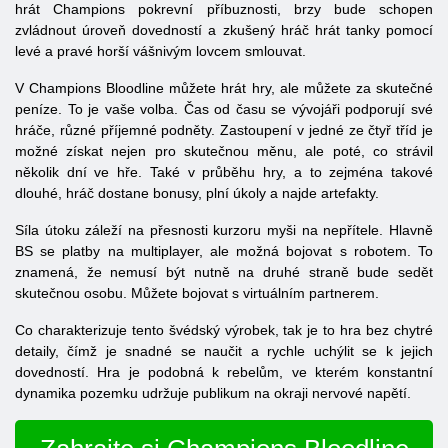
hrát Champions pokrevní příbuznosti, brzy bude schopen
zvládnout úroveň dovedností a zkušený hráč hrát tanky pomocí
levé a pravé horší vášnivým lovcem smlouvat.
V Champions Bloodline můžete hrát hry, ale můžete za skutečné
peníze. To je vaše volba. Čas od času se vývojáři podporují své
hráče, různé příjemné podněty. Zastoupení v jedné ze čtyř tříd je
možné získat nejen pro skutečnou měnu, ale poté, co strávil
několik dní ve hře. Také v průběhu hry, a to zejména takové
dlouhé, hráč dostane bonusy, plní úkoly a najde artefakty.
Síla útoku záleží na přesnosti kurzoru myši na nepřítele. Hlavně
BS se platby na multiplayer, ale možná bojovat s robotem. To
znamená, že nemusí být nutně na druhé straně bude sedět
skutečnou osobu. Můžete bojovat s virtuálním partnerem.
Co charakterizuje tento švédský výrobek, tak je to hra bez chytré
detaily, čímž je snadné se naučit a rychle uchýlit se k jejich
dovedností. Hra je podobná k rebelům, ve kterém konstantní
dynamika pozemku udržuje publikum na okraji nervové napětí.