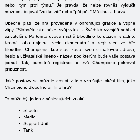
nebo "tým proti týmu." Je pravda, že nelze rovněž vyloučit
možnosti bojovat "zdi ke zdi" nebo "pět pět." Má chuť a barvu.
Obecně platí, že hra provedena v ohromující grafice a vtipné
vtipy. "Stáhněte si a házet svůj vztek" - Švédská vývojáři nabízet
uživatelům. Po tomto úvodu mistrů Bloodline ke stažení snadno.
Kromě toho najdete zcela elementární a registrace ve hře
Bloodline Champions, kde stačí zadat svou e-mailovou adresu,
heslo a uživatelské jméno - název, pod kterým bude vaše postava
jednat. Tak, samotné registrace a trvá Champions pokrevní
příbuznost.
Jaké postavy se můžete dostat v této vzrušující akční film, jako
Champions Bloodline on-line hra?
To může být jeden z následujících znaků:
Shooter
Medic
Support Unit
Tank