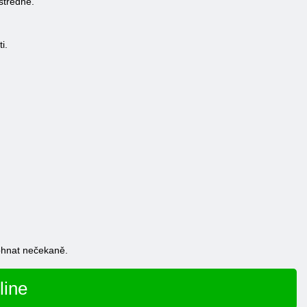
středně.
i.
ohnat nečekaně.
line