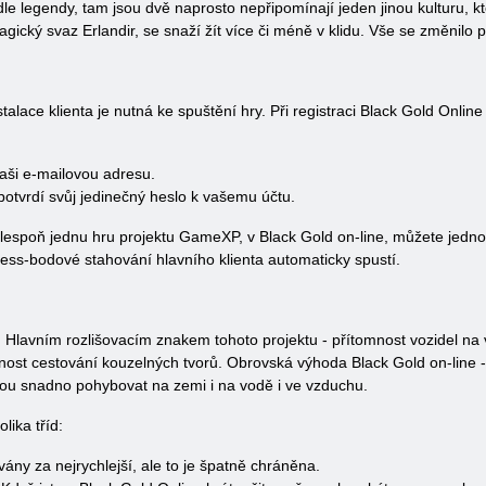
 legendy, tam jsou dvě naprosto nepřipomínají jeden jinou kulturu, kte
agický svaz Erlandir, se snaží žít více či méně v klidu. Vše se změnilo 
stalace klienta je nutná ke spuštění hry. Při registraci Black Gold Onlin
.
vaši e-mailovou adresu.
potvrdí svůj jedinečný heslo k vašemu účtu.
t alespoň jednu hru projektu GameXP, v Black Gold on-line, můžete jedn
ss-bodové stahování hlavního klienta automaticky spustí.
lavním rozlišovacím znakem tohoto projektu - přítomnost vozidel na 
dnost cestování kouzelných tvorů. Obrovská výhoda Black Gold on-line -
- jsou snadno pohybovat na zemi i na vodě i ve vzduchu.
lika tříd:
ny za nejrychlejší, ale to je špatně chráněna.