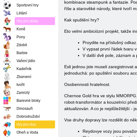
kombinace steampunk a fantazie. Podle
Sportovní hry
říše a starověké národy, které tvoří m
Létání
Kak spuštění hry?
Hry pro dívky
Koně
Eto velmi ambiciózní projekt, takže in
Pony
Proydite na příslušný odkaz
Zdobit
V vypsat první řádek tvaru 
Barbie
V další dvě pole, záznam a 
Vaření jídlo
Esli jednou jste museli zaregistrova
Kadeřník
jednoduchá: po spuštění souboru acce
Zbarvení
Osobennosti hratelnost.
tvořit
Zamrzlý
Chernoe Gold hra ve stylu MMORPG. H
Barevné bloky
robot-transformátor a kouzelníci pře
aktualizován. A co je nejdůležitější 
Dinosauři
Dobrodružství
Vse druhy dopravy lze rozdělit do něko
Hry pro dva
Reydovye vozy jsou považová
Oheň a Voda