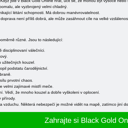
. Když jste v Black Gold Online hrát, učit se, že mohou být vysoce nebo 
omalu, ale vyzbrojený velmi chladný.
ikající létání schopnosti. Má dobrou manévrovatelnost.
oprava není příliš dobrá, ale může zasáhnout cíle na velké vzdálenost
poměrně různé. Jsou to následující:
ě disciplinovaní válečníci.
tový.
užitečných kouzel.
opil podstatu čarodějnictví.
zbraně.
sílu prvotní chaos.
je velmi zajímavé mistři meče.
ní. Vědí, že mnoho kouzel a dobře vyškoleni v oplocení.
y přírody.
a vzduchu. Některá nebezpečí je možné vidět na mapě, zatímco jiní d
Zahrajte si Black Gold On