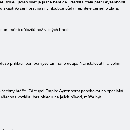
ří sdílejí jeden svět je jasně nebude. Představitelé parní Ayzenhorst
po skauti Ayzenhorst našli v hloubce půdy nepřítele černého zlata.
e není méně důležitá než v jiných hrách.
oduše přihlásit pomocí výše zmíněné údaje. Nainstalovat hra velmi
všechny hráče. Zástupci Empire Ayzenhorst pohybovat na speciální
 všechna vozidla, bez ohledu na jejich původ, může být