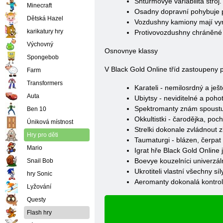
Shturmovye variabilita stroj
Minecraft
Osadny dopravní pohybuje p
Dětská Hazel
Vozdushny kamiony mají vyn
karikatury hry
Protivovozdushny chráněné d
Výchovný
Osnovnye klassy
Spongebob
V Black Gold Online tříd zastoupeny 
Farm
Transformers
Karateli - nemilosrdný a ješt
Auta
Ubiytsy - neviditelné a poho
Spektromanty znám spoustu 
Ben 10
Okkultistki - čarodějka, poch
Úniková místnost
Strelki dokonale zvládnout 
Hry pro děti
Taumaturgi - blázen, čerpat 
Mario
Igrat hře Black Gold Online 
Boevye kouzelníci univerzál
Snail Bob
Ukrotiteli vlastní všechny síl
hry Sonic
Aeromanty dokonalá kontrol
Lyžování
Questy
Flash hry