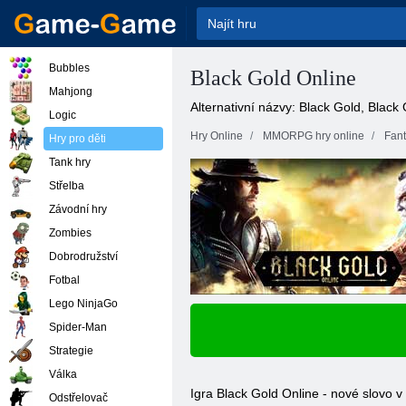
Bubbles
Black Gold Online
Mahjong
Alternativní názvy: Black Gold, Black
Logic
Hry Online
MMORPG hry online
Fan
Hry pro děti
Tank hry
Střelba
Závodní hry
Zombies
Dobrodružství
Fotbal
Lego NinjaGo
Spider-Man
Strategie
Válka
Igra Black Gold Online - nové slovo v
Odstřelovač