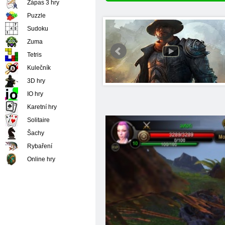
Zápas 3 hry
Puzzle
Sudoku
Zuma
Tetris
Kulečník
3D hry
IO hry
Karetní hry
Solitaire
Šachy
Rybaření
Online hry