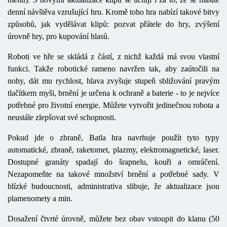
denní návštěva vzrušující hru. Kromě toho hra nabízí takové bitvy
způsobů, jak vydělávat klipů: pozvat přátele do hry, zvýšení
úrovně hry, pro kupování hlasů.
Roboti ve hře se skládá z částí, z nichž každá má svou vlastní
funkci. Takže robotické rameno navržen tak, aby zaútočili na
nohy, dát mu rychlost, hlava zvyšuje stupeň sbližování pravým
tlačítkem myši, brnění je určena k ochraně a baterie - to je nejvíce
potřebné pro životní energie. Můžete vytvořit jedinečnou robota a
neustále zlepšovat své schopnosti.
Pokud jde o zbraně, Batla hra navrhuje použít tyto typy
automatické, zbraně, raketomet, plazmy, elektromagnetické, laser.
Dostupné granáty spadají do šrapnelu, kouři a omráčení.
Nezapomeňte na takové množství brnění a potřebné sady. V
blízké budoucnosti, administrativa slibuje, že aktualizace jsou
plamenomety a min.
Dosažení čtvrté úrovně, můžete bez obav vstoupit do klanu (50