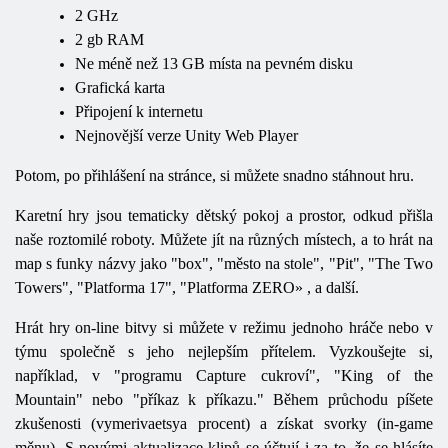
2 GHz
2 gb RAM
Ne méně než 13 GB místa na pevném disku
Grafická karta
Připojení k internetu
Nejnovější verze Unity Web Player
Potom, po přihlášení na stránce, si můžete snadno stáhnout hru.
Karetní hry jsou tematicky dětský pokoj a prostor, odkud přišla
naše roztomilé roboty. Můžete jít na různých místech, a to hrát na
map s funky názvy jako "box", "město na stole", "Pit", "The Two
Towers", "Platforma 17", "Platforma ZERO» , a další.
Hrát hry on-line bitvy si můžete v režimu jednoho hráče nebo v
týmu společně s jeho nejlepším přítelem. Vyzkoušejte si,
například, v "programu Capture cukroví", "King of the
Mountain" nebo "příkaz k příkazu." Během průchodu píšete
zkušenosti (vymerivaetsya procent) a získat svorky (in-game
měnu). S novými aktualizace klipů se účtují i ​​za to, že se hlásíte