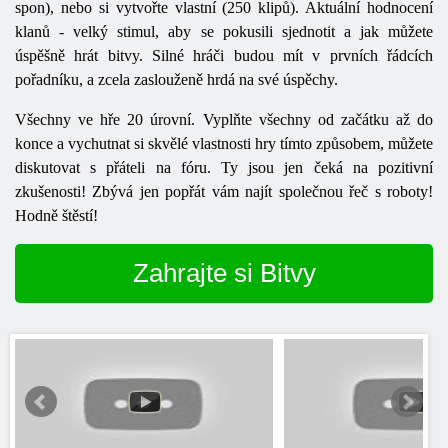
spon), nebo si vytvořte vlastní (250 klipů). Aktuální hodnocení
klanů - velký stimul, aby se pokusili sjednotit a jak můžete
úspěšně hrát bitvy. Silné hráči budou mít v prvních řádcích
pořadníku, a zcela zaslouženě hrdá na své úspěchy.
Všechny ve hře 20 úrovní. Vyplňte všechny od začátku až do
konce a vychutnat si skvělé vlastnosti hry tímto způsobem, můžete
diskutovat s přáteli na fóru. Ty jsou jen čeká na pozitivní
zkušenosti! Zbývá jen popřát vám najít společnou řeč s roboty!
Hodně štěstí!
Zahrajte si Bitvy