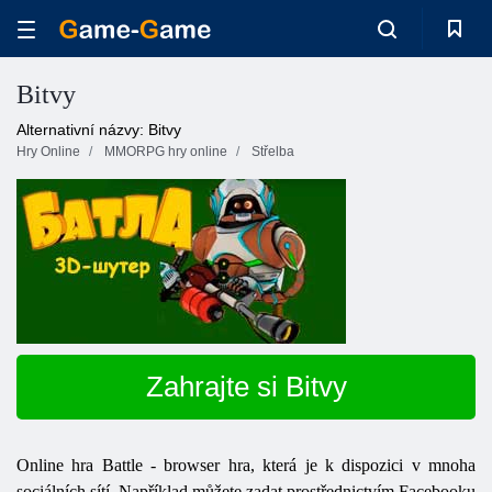
Bitvy
Alternativní názvy: Bitvy
Hry Online
MMORPG hry online
Střelba
Zahrajte si Bitvy
Online hra Battle - browser hra, která je k dispozici v mnoha
sociálních sítí. Například můžete zadat prostřednictvím Facebooku