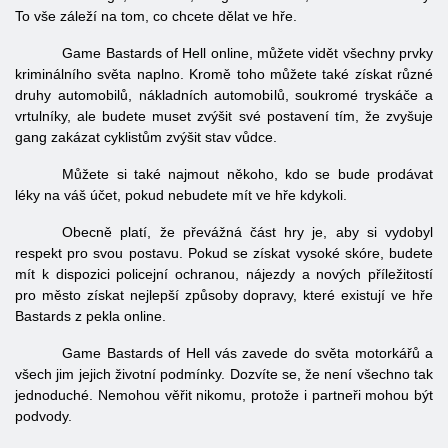
To vše záleží na tom, co chcete dělat ve hře.
Game Bastards of Hell online, můžete vidět všechny prvky
kriminálního světa naplno. Kromě toho můžete také získat různé
druhy automobilů, nákladních automobilů, soukromé tryskáče a
vrtulníky, ale budete muset zvýšit své postavení tím, že zvyšuje
gang zakázat cyklistům zvýšit stav vůdce.
Můžete si také najmout někoho, kdo se bude prodávat
léky na váš účet, pokud nebudete mít ve hře kdykoli.
Obecně platí, že převážná část hry je, aby si vydobyl
respekt pro svou postavu. Pokud se získat vysoké skóre, budete
mít k dispozici policejní ochranou, nájezdy a nových příležitostí
pro město získat nejlepší způsoby dopravy, které existují ve hře
Bastards z pekla online.
Game Bastards of Hell vás zavede do světa motorkářů a
všech jim jejich životní podmínky. Dozvíte se, že není všechno tak
jednoduché. Nemohou věřit nikomu, protože i partneři mohou být
podvody.