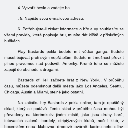
4. Vytvořit heslo a zadejte ho.
. 5. Napište svou e-mailovou adresu.
6. Potřebujete-li získat informace o hře a vy souhlasíte se
všemi pravidly, která popisuje hru, musíte dát klíště v příslušných
buňkách.
Play Bastards pekla budete mít vůdce gangu. Budete
muset bojovat proti svým nepřátelům. Budete mít možnost převzít
plnou pravomoc nad podsvětí Ameriky. Kromě toho se můžete
zapojit do obchodu s drogami.
Bastards of Hell začnete hrát z New Yorku. V průběhu
času, můžete odemknout další města jako Los Angeles, Seattlu,
Chicaga, Austin a Miami, stejně jako ostatní.
Na začátku hry Bastards z pekla online, tam je opuštěný
sklad, který se podává. Tento sklad v průběhu času mohou být
převedeny na kterémkoliv jiném místě, jako jsou druhy barů,
tetovacích salonů, bordely, striptýzových klubů, noční klub, v
boxerském ringu, klubovna, drogové továrně, kasinu nebo dílny.