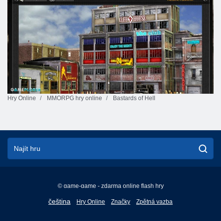
Hry Online
MMORPG hry online
Bastards of Hell
© game-game - zdarma online flash hry
English
čeština
Hry Online
Značky
Zpětná vazba
Français