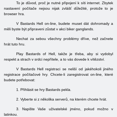
To je důvod, proč je nutné připojení k síti internet. Zbytek
nastavení počítače nejsou nijak zvlášť důležité, protože to je
browser hra.
V Bastards Hell on-line, budete muset dát dohromady a
měli byste být připraveni zůstat v akci biker ganglands.
Nechat za sebou všechny problémy dříve, než začnete
hrát tuto hru.
Play Bastards of Hell, takže je třeba, aby si vydobyl
respekt a strach v srdci nepřítele, a to vás dovede k vítězství.
V Bastards Hell registraci se neliší od jakéhokoli jiného
registrace počítačové hry. Chcete-li zaregistrovat on-line, které
budete potřebovat:
1. Přihlásit se hry Bastards pekla.
2. Vyberte si z několika serverů, na kterém chcete hrát.
3. Napište Vaše uživatelské jméno, pokud možno v
latinkou.